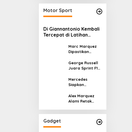
Kelola Energi
Sekulerisme
Nasional
Motor Sport
Di Giannantonio Kembali
Tercepat di Latihan
MotoGP Italia
Marc Marquez
Dipastikan
Tampil di
MotoGP Italia
George Russell
Usai Kantongi
Juara Sprint F1
Izin Medis
GP Kanada 2026,
Norris dan
Mercedes
Antonelli
Siapkan
Lengkapi Podium
Upgrade W17 di
GP Kanada 2026
Alex Marquez
untuk Respon
Alami Retak
Ancaman
Tulang Leher
McLaren
dan Patah
Tulang Selangka
Gadget
Usai Crash di
MotoGP