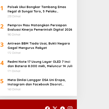
1
Polsek Ukui Bongkar Tambang Emas
Ilegal di Sungai Toro, 5 Pelaku
Diamankan
233 Dilihat
2
Pemprov Riau Matangkan Persiapan
Evaluasi Kinerja Pemerintah Digital 2026
180 Dilihat
3
Antrean BBM Tiada Usai, Bukti Negara
Gagal Mengurus Rakyat
172 Dilihat
4
Redmi Note 17 Usung Layar OLED 7 Inci
dan Baterai 8.000 mAh, Meluncur 14 Juli
171 Dilihat
5
Meta Dinilai Langgar DSA Uni Eropa,
Instagram dan Facebook Disorot
karena Desain Adiktif
160 Dilihat