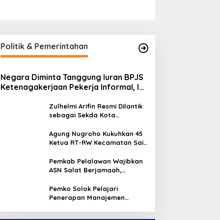
eneliti UWM Kembangkan
Ekspedisi Merah Putih
ogurt Seledri sebagai
Presisi Polda Riau Hadir di
angan Fungsional
Panipahan, Salurkan
Bantuan dan Layanan
Politik & Pemerintahan
Kesehatan
Negara Diminta Tanggung Iuran BPJS
Ketenagakerjaan Pekerja Informal, Ini
Alasannya
Zulhelmi Arifin Resmi Dilantik
sebagai Sekda Kota
Pekanbaru
Agung Nugroho Kukuhkan 45
Ketua RT-RW Kecamatan Sail,
Minta Aktif Serap Aspirasi
Warga
Pemkab Pelalawan Wajibkan
ASN Salat Berjamaah,
Absebsi Harian Bertambah
Jadi Empat Kali
Pemko Solok Pelajari
Penerapan Manajemen
Talenta di Pemko Pekanbaru