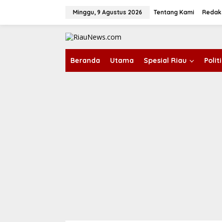
L
e
Minggu, 9 Agustus 2026
Tentang Kami
Redak
w
a
tutup
t
i
k
Beranda
Utama
Spesial Riau
Poli
e
k
o
n
t
e
n