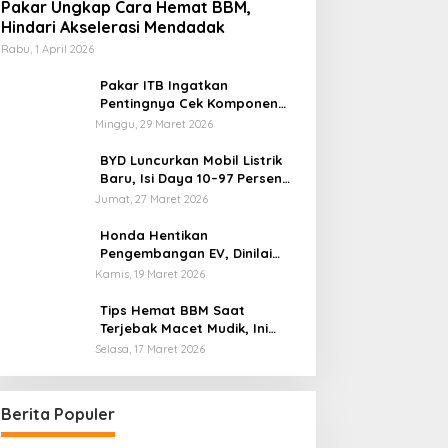
Pakar Ungkap Cara Hemat BBM,
Hindari Akselerasi Mendadak
Rabu, 1 April 2026
Pakar ITB Ingatkan
Pentingnya Cek Komponen
Kendaraan Usai Mudik
Minggu, 29 Maret 2026
BYD Luncurkan Mobil Listrik
Baru, Isi Daya 10–97 Persen
Hanya 9 Menit
Jumat, 27 Maret 2026
Honda Hentikan
Pengembangan EV, Dinilai
Kian Tertinggal di Industri
Kamis, 19 Maret 2026
Otomotif Global
Tips Hemat BBM Saat
Terjebak Macet Mudik, Ini
Saran Pakar ITB
Selasa, 17 Maret 2026
Berita Populer