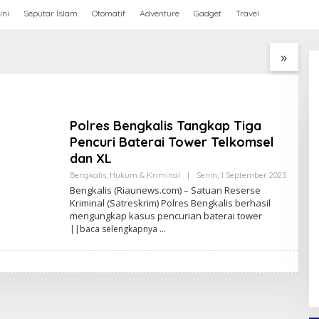
ini
Seputar Islam
Otomatif
Adventure
Gadget
Travel
kamtibmas Polsek
Edukasi LGBTQ Masuk
P
 Pantau
Kurikulum, Efektifkah
Y
mbangan Tanaman
Menjadi Benteng Moral
P
»
 di Jambai Makmur
Generasi Muda?
Polres Bengkalis Tangkap Tiga
Pencuri Baterai Tower Telkomsel
dan XL
Bengkalis
,
Hukum & Kriminal
|
Senin, 1 September 2025
O
L
Bengkalis (Riaunews.com) – Satuan Reserse
E
Kriminal (Satreskrim) Polres Bengkalis berhasil
H
mengungkap kasus pencurian baterai tower
A
N
||baca selengkapnya
A
N
D
A
P
R
A
T
A