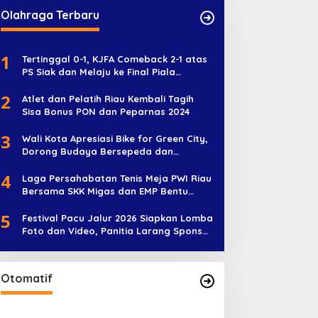
Olahraga Terbaru
1
Tertinggal 0-1, KJFA Comeback 2-1 atas
PS Siak dan Melaju ke Final Piala
Soeratin U-17
2
Atlet dan Pelatih Riau Kembali Tagih
Sisa Bonus PON dan Peparnas 2024
3
Wali Kota Apresiasi Bike for Green City,
Dorong Budaya Bersepeda dan
Penghijauan
4
Laga Persahabatan Tenis Meja PWI Riau
Bersama SKK Migas dan EMP Bentu
Diramaikan 38 Peserta
5
Festival Pacu Jalur 2026 Siapkan Lomba
Foto dan Video, Panitia Larang Sponsor
Jadi Nama Jalur
Otomatif