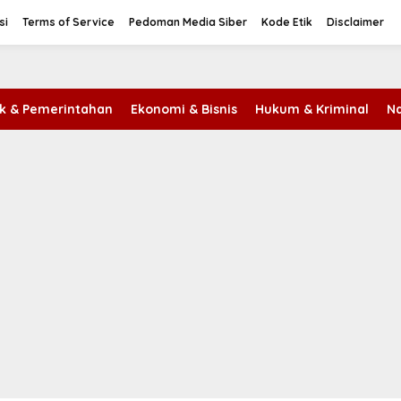
si
Terms of Service
Pedoman Media Siber
Kode Etik
Disclaimer
tik & Pemerintahan
Ekonomi & Bisnis
Hukum & Kriminal
Na