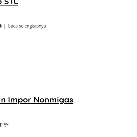
o STC
ak
||baca selengkapnya
kan Impor Nonmigas
apnya