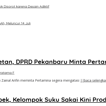
k Disorot karena Desain Adiktif
h, Meluncur 14 Juli
etan, DPRD Pekanbaru Minta Perta
ratama F
 Zainal Arifin meminta Pertamina segera mengatasi
||baca selengk
ek, Kelompok Suku Sakai Kini Produ