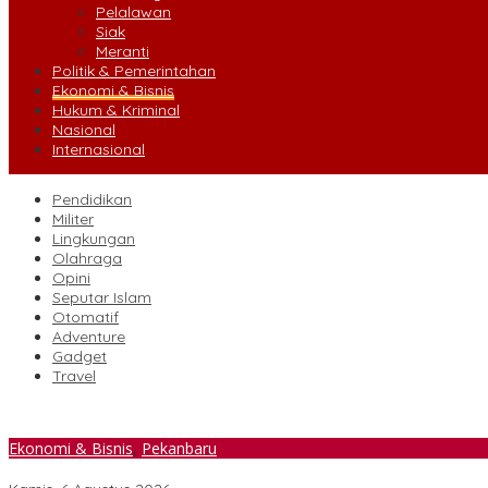
Pelalawan
Siak
Meranti
Politik & Pemerintahan
Ekonomi & Bisnis
Hukum & Kriminal
Nasional
Internasional
Pendidikan
Militer
Lingkungan
Olahraga
Opini
Seputar Islam
Otomatif
Adventure
Gadget
Travel
Ekonomi & Bisnis
,
Pekanbaru
Antrean Solar Subsidi Picu Kemacetan, DPRD Pekanbaru Minta Per