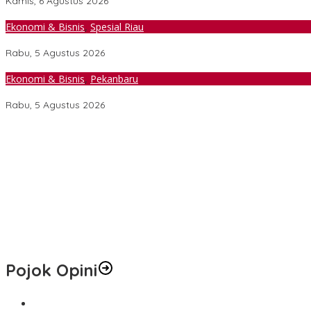
Kamis, 6 Agustus 2026
Ekonomi & Bisnis
,
Spesial Riau
Dari Buruh Harian ke Peternak Bebek, Kelompok Suku Sakai Kini Pro
Rabu, 5 Agustus 2026
Ekonomi & Bisnis
,
Pekanbaru
Harga Bahan Pokok Naik, Komisi II DPRD Pekanbaru Minta Pemk
Rabu, 5 Agustus 2026
Edukasi LGBTQ Masuk Kurikulum, Efektifkah Menjadi Benteng Mora
Peneliti UWM Kembangkan Yogurt Seledri sebagai Pangan Fungsi
Marak Tawaran Kerja Palsu di Sosmed, Fakultas Hukum UWM Perku
PHR Tanam 700 Mangrove di Pesisir Dumai, Perkuat Mitigasi Abras
Jangan Lewatkan! Denda Tunggakan Pajak PBB Pekanbaru Dihapu
Pojok Opini