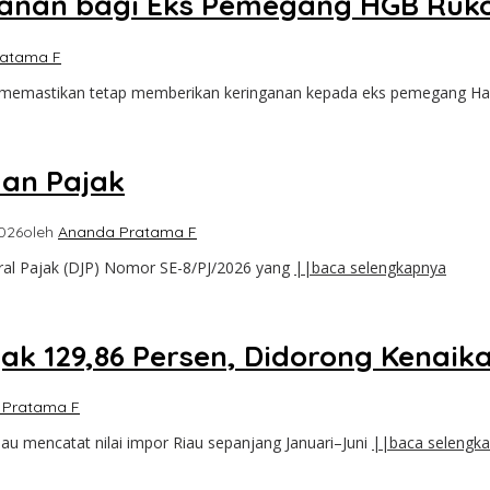
anan bagi Eks Pemegang HGB Ruk
ratama F
 memastikan tetap memberikan keringanan kepada eks pemegang H
an Pajak
2026
oleh
Ananda Pratama F
eral Pajak (DJP) Nomor SE-8/PJ/2026 yang
||baca selengkapnya
jak 129,86 Persen, Didorong Kenai
 Pratama F
au mencatat nilai impor Riau sepanjang Januari–Juni
||baca selengk