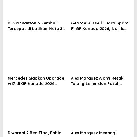
Di Giannantonio Kembali
George Russell Juara Sprint
Tercepat di Latihan MotoGP
F1 GP Kanada 2026, Norris
Italia
dan Antonelli Lengkapi
Podium
Mercedes Siapkan Upgrade
Alex Marquez Alami Retak
W17 di GP Kanada 2026
Tulang Leher dan Patah
untuk Respon Ancaman
Tulang Selangka Usai Crash
McLaren
di MotoGP Catalunya
Diwarnai 2 Red Flag, Fabio
Alex Marquez Menangi