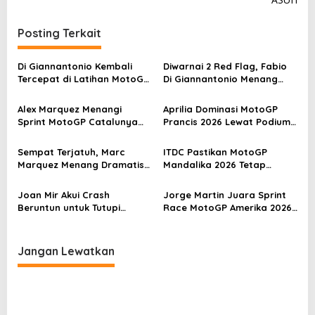
i
g
Posting Terkait
a
s
Di Giannantonio Kembali
Diwarnai 2 Red Flag, Fabio
Tercepat di Latihan MotoGP
Di Giannantonio Menang
i
Italia
Dramatis di MotoGP
p
Catalunya 2026
Alex Marquez Menangi
Aprilia Dominasi MotoGP
o
Sprint MotoGP Catalunya
Prancis 2026 Lewat Podium
2026, Kalahkan Acosta 0,041
Ganda di Le Mans
s
Detik
Sempat Terjatuh, Marc
ITDC Pastikan MotoGP
Marquez Menang Dramatis
Mandalika 2026 Tetap
di Sprint MotoGP Spanyol
Sesuai Jadwal
2026
Joan Mir Akui Crash
Jorge Martin Juara Sprint
Beruntun untuk Tutupi
Race MotoGP Amerika 2026
Kelemahan Honda di Musim
Usai Duel Sengit
2026
Jangan Lewatkan