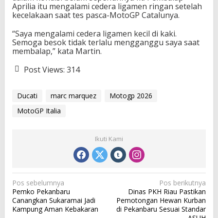
Aprilia
itu mengalami cedera ligamen ringan setelah
kecelakaan saat tes pasca-MotoGP Catalunya.
“Saya mengalami cedera ligamen kecil di kaki.
Semoga besok tidak terlalu mengganggu saya saat
membalap,” kata Martin.
Post Views:
314
Ducati
marc marquez
Motogp 2026
MotoGP Italia
Ikuti Kami
N
Pos sebelumnya
Pos berikutnya
Pemko Pekanbaru
Dinas PKH Riau Pastikan
a
Canangkan Sukaramai Jadi
Pemotongan Hewan Kurban
v
Kampung Aman Kebakaran
di Pekanbaru Sesuai Standar
ASUH