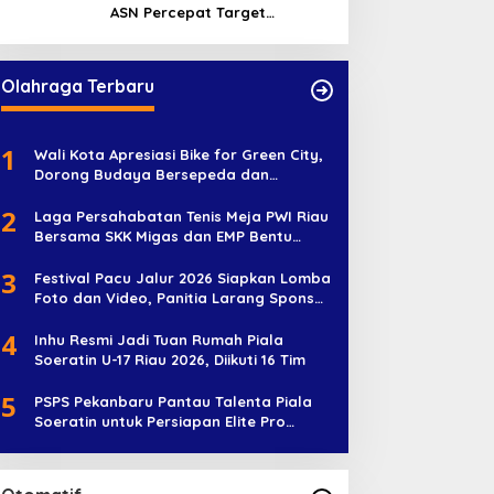
ASN Percepat Target
Program dan Tingkatkan
Pelayanan Publik
Olahraga Terbaru
1
Wali Kota Apresiasi Bike for Green City,
Dorong Budaya Bersepeda dan
Penghijauan
2
Laga Persahabatan Tenis Meja PWI Riau
Bersama SKK Migas dan EMP Bentu
Diramaikan 38 Peserta
3
Festival Pacu Jalur 2026 Siapkan Lomba
Foto dan Video, Panitia Larang Sponsor
Jadi Nama Jalur
4
Inhu Resmi Jadi Tuan Rumah Piala
Soeratin U-17 Riau 2026, Diikuti 16 Tim
5
PSPS Pekanbaru Pantau Talenta Piala
Soeratin untuk Persiapan Elite Pro
Academy