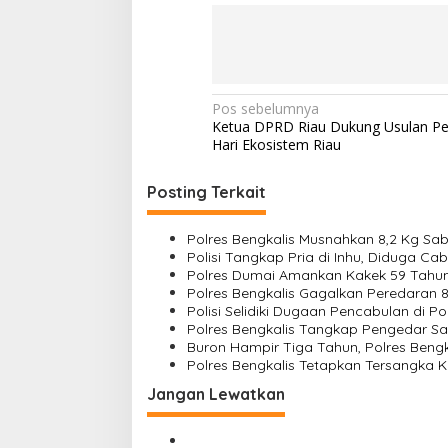
N
Pos sebelumnya
Ketua DPRD Riau Dukung Usulan P
a
Hari Ekosistem Riau
v
i
Posting Terkait
g
Polres Bengkalis Musnahkan 8,2 Kg Sab
a
Polisi Tangkap Pria di Inhu, Diduga Ca
s
Polres Dumai Amankan Kakek 59 Tahun
Polres Bengkalis Gagalkan Peredaran 
i
Polisi Selidiki Dugaan Pencabulan di 
Polres Bengkalis Tangkap Pengedar Sab
p
Buron Hampir Tiga Tahun, Polres Beng
o
Polres Bengkalis Tetapkan Tersangka K
s
Jangan Lewatkan