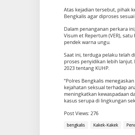
4
T
Atas kejadian tersebut, pihak 
a
Bengkalis agar diproses sesua
h
u
Dalam penanganan perkara ini
n
Visum et Repertum (VER), satu h
pendek warna ungu.
Saat ini, terduga pelaku telah
proses penyidikan lebih lanjut
2023 tentang KUHP.
“Polres Bengkalis menegaskan
kejahatan seksual terhadap a
meningkatkan kewaspadaan da
kasus serupa di lingkungan seki
Post Views:
276
bengkalis
Kakek-Kakek
Pen