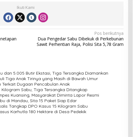
Ikuti Kami
Pos berikutnya
enetapan
Dua Pengedar Sabu Dibekuk di Perkebunan
Sawit Perhentian Raja, Polisi Sita 5,78 Gram
u dan 5.005 Butir Ekstasi, Tiga Tersangka Diamankan
buli Tiga Anak Tirinya yang Masih di Bawah Umur
 Terkait Dugaan Pencabulan Anak
8 Kilogram Sabu, Tiga Tersangka Ditangkap
Ponpes Kuansing, Masyarakat Diminta Lapor Resmi
u di Mandau, Sita 15 Paket Siap Edar
kalis Tangkap DPO Kasus 15 Kilogram Sabu
asus Karhutla 180 Hektare di Desa Pedekik