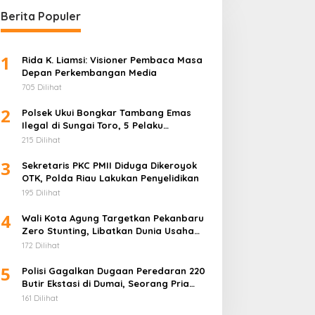
Berita Populer
1
Rida K. Liamsi: Visioner Pembaca Masa
Depan Perkembangan Media
705 Dilihat
2
Polsek Ukui Bongkar Tambang Emas
Ilegal di Sungai Toro, 5 Pelaku
Diamankan
215 Dilihat
3
Sekretaris PKC PMII Diduga Dikeroyok
OTK, Polda Riau Lakukan Penyelidikan
195 Dilihat
4
Wali Kota Agung Targetkan Pekanbaru
Zero Stunting, Libatkan Dunia Usaha
Penuhi Gizi Anak
172 Dilihat
5
Polisi Gagalkan Dugaan Peredaran 220
Butir Ekstasi di Dumai, Seorang Pria
Ditangkap
161 Dilihat