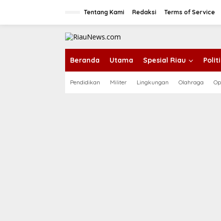
L
e
Tentang Kami
Redaksi
Terms of Service
w
a
t
i
k
Beranda
Utama
Spesial Riau
Poli
e
k
Pendidikan
Militer
Lingkungan
Olahraga
Op
o
n
t
e
n