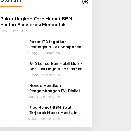
Otomatif
Pakar Ungkap Cara Hemat BBM,
Hindari Akselerasi Mendadak
Rabu, 1 April 2026
Pakar ITB Ingatkan
Pentingnya Cek Komponen
Kendaraan Usai Mudik
Minggu, 29 Maret 2026
BYD Luncurkan Mobil Listrik
Baru, Isi Daya 10–97 Persen
Hanya 9 Menit
Jumat, 27 Maret 2026
Honda Hentikan
Pengembangan EV, Dinilai
Kian Tertinggal di Industri
Kamis, 19 Maret 2026
Otomotif Global
Tips Hemat BBM Saat
Terjebak Macet Mudik, Ini
Saran Pakar ITB
Selasa, 17 Maret 2026