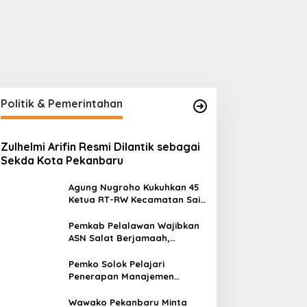
Politik & Pemerintahan
Zulhelmi Arifin Resmi Dilantik sebagai
Sekda Kota Pekanbaru
Agung Nugroho Kukuhkan 45
Ketua RT-RW Kecamatan Sail,
Minta Aktif Serap Aspirasi
Warga
Pemkab Pelalawan Wajibkan
ASN Salat Berjamaah,
Absebsi Harian Bertambah
Jadi Empat Kali
Pemko Solok Pelajari
Penerapan Manajemen
Talenta di Pemko Pekanbaru
Wawako Pekanbaru Minta