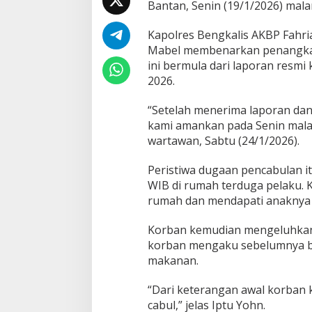
Bantan, Senin (19/1/2026) mala
k
a
l
Kapolres Bengkalis AKBP Fahria
i
Mabel membenarkan penangkap
s
ini bermula dari laporan resmi 
T
2026.
e
g
a
“Setelah menerima laporan dan
C
kami amankan pada Senin malam
a
wartawan, Sabtu (24/1/2026).
b
u
Peristiwa dugaan pencabulan itu
l
i
WIB di rumah terduga pelaku. K
B
rumah dan mendapati anaknya 
a
l
Korban kemudian mengeluhkan ra
i
korban mengaku sebelumnya be
t
a
makanan.
U
m
“Dari keterangan awal korban k
u
cabul,” jelas Iptu Yohn.
r