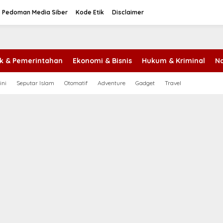
Pedoman Media Siber
Kode Etik
Disclaimer
tik & Pemerintahan
Ekonomi & Bisnis
Hukum & Kriminal
Na
ini
Seputar Islam
Otomatif
Adventure
Gadget
Travel