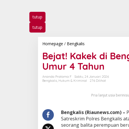
tutup
tutup
Homepage
/
Bengkalis
B
e
Bejat! Kakek di Ben
j
a
Umur 4 Tahun
t
!
K
Ananda Pratama F
Sabtu, 24 Januari 2026
a
Bengkalis
,
Hukum & Kriminal
276 Dilihat
k
e
k
Pria lanjut usia berinis
d
i
B
Bengkalis (Riaunews.com) –
P
e
Satreskrim Polres Bengkalis a
n
seorang balita perempuan beru
g