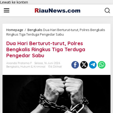
Lewati ke konten
Homepage
/
Bengkalis
Dua Hari Berturut-turut, Polres Bengkalis
Ringkus Tiga Terduga Pengedar Sabu
Dua Hari Berturut-turut, Polres
Bengkalis Ringkus Tiga Terduga
Pengedar Sabu
Ananda Pratama F
Selasa, 16 Juni 2026
Bengkalis
,
Hukum & Kriminal
156 Dilihat