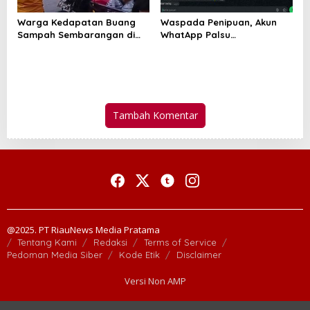
Warga Kedapatan Buang
Waspada Penipuan, Akun
Sampah Sembarangan di
WhatApp Palsu
Pekanbaru Melawan
Mengatasnamakan Ketua
Petugas DLHK, Videonya
PWI Riau Dengan Modus
Viral
Uang Tiket
Tambah Komentar
@2025. PT RiauNews Media Pratama
Tentang Kami
Redaksi
Terms of Service
Pedoman Media Siber
Kode Etik
Disclaimer
Versi Non AMP