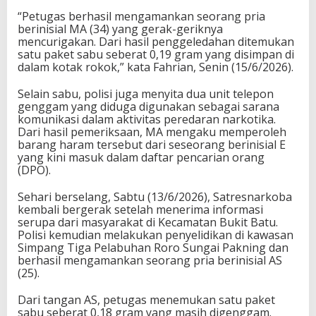
“Petugas berhasil mengamankan seorang pria
berinisial MA (34) yang gerak-geriknya
mencurigakan. Dari hasil penggeledahan ditemukan
satu paket sabu seberat 0,19 gram yang disimpan di
dalam kotak rokok,” kata Fahrian, Senin (15/6/2026).
Selain sabu, polisi juga menyita dua unit telepon
genggam yang diduga digunakan sebagai sarana
komunikasi dalam aktivitas peredaran narkotika.
Dari hasil pemeriksaan, MA mengaku memperoleh
barang haram tersebut dari seseorang berinisial E
yang kini masuk dalam daftar pencarian orang
(DPO).
Sehari berselang, Sabtu (13/6/2026), Satresnarkoba
kembali bergerak setelah menerima informasi
serupa dari masyarakat di Kecamatan Bukit Batu.
Polisi kemudian melakukan penyelidikan di kawasan
Simpang Tiga Pelabuhan Roro Sungai Pakning dan
berhasil mengamankan seorang pria berinisial AS
(25).
Dari tangan AS, petugas menemukan satu paket
sabu seberat 0,18 gram yang masih digenggam.