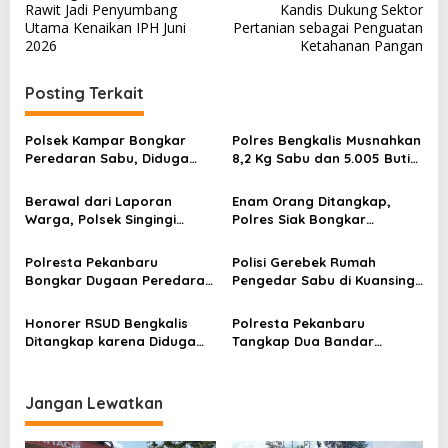
a
Rawit Jadi Penyumbang
Kandis Dukung Sektor
v
Utama Kenaikan IPH Juni
Pertanian sebagai Penguatan
2026
Ketahanan Pangan
i
g
Posting Terkait
a
s
Polsek Kampar Bongkar
Polres Bengkalis Musnahkan
Peredaran Sabu, Diduga
8,2 Kg Sabu dan 5.005 Butir
i
Dipasok dari Pekanbaru
Ekstasi, Tiga Tersangka
p
Diamankan
Berawal dari Laporan
Enam Orang Ditangkap,
o
Warga, Polsek Singingi
Polres Siak Bongkar
Tangkap Terduga Pengedar
Jaringan Sabu dan Buru
s
Sabu di Desa Logas
Pemasok
Polresta Pekanbaru
Polisi Gerebek Rumah
Bongkar Dugaan Peredaran
Pengedar Sabu di Kuansing,
Sabu di Kampung Terendam,
Pelaku Ditangkap dengan 44
Dua Pria Ditangkap
Paket
Honorer RSUD Bengkalis
Polresta Pekanbaru
Ditangkap karena Diduga
Tangkap Dua Bandar
Edarkan Sabu
Narkoba, Sita Ratusan Pil
Ekstasi dan Puluhan Paket
Sabu
Jangan Lewatkan