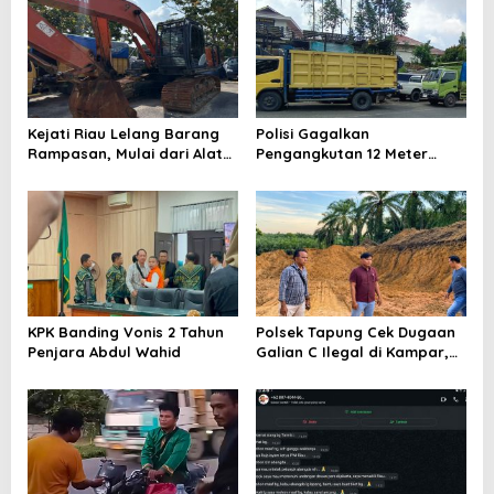
Kejati Riau Lelang Barang
Polisi Gagalkan
Rampasan, Mulai dari Alat
Pengangkutan 12 Meter
Berat Hingga Kapal
Kubik Kayu Ilegal di
Pelalawan, Satu Tersangka
Ditahan
KPK Banding Vonis 2 Tahun
Polsek Tapung Cek Dugaan
Penjara Abdul Wahid
Galian C Ilegal di Kampar,
Aktivitas Sudah Berhenti