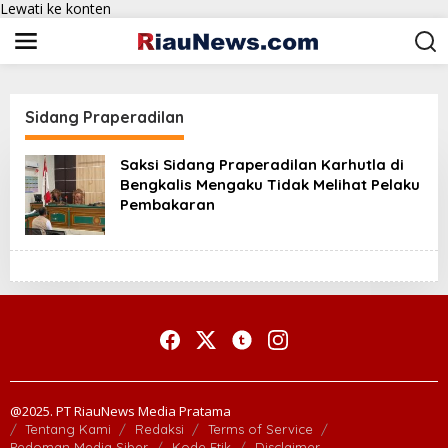
Lewati ke konten
Sidang Praperadilan
Saksi Sidang Praperadilan Karhutla di
Bengkalis Mengaku Tidak Melihat Pelaku
Pembakaran
@2025. PT RiauNews Media Pratama
Tentang Kami
Redaksi
Terms of Service
Pedoman Media Siber
Kode Etik
Disclaimer