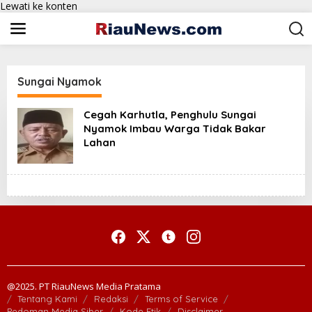
Lewati ke konten
Sungai Nyamok
Cegah Karhutla, Penghulu Sungai
Nyamok Imbau Warga Tidak Bakar
Lahan
@2025. PT RiauNews Media Pratama
Tentang Kami
Redaksi
Terms of Service
Pedoman Media Siber
Kode Etik
Disclaimer