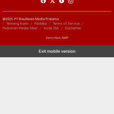
@2025. PT RiauNews Media Pratama
Tentang Kami
Redaksi
Terms of Service
Pedoman Media Siber
Kode Etik
Disclaimer
Versi Non AMP
Exit mobile version