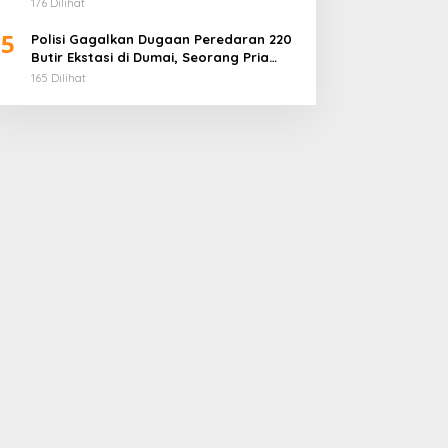
Penuhi Gizi Anak
176 Dilihat
5
Polisi Gagalkan Dugaan Peredaran 220
Butir Ekstasi di Dumai, Seorang Pria
Ditangkap
165 Dilihat