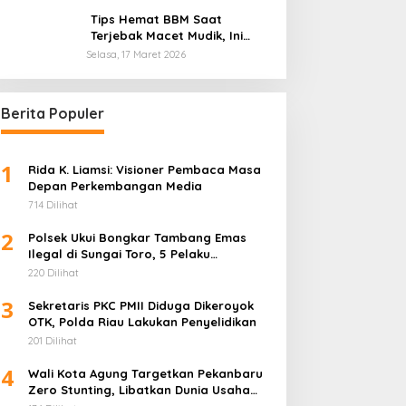
Otomotif Global
Tips Hemat BBM Saat
Terjebak Macet Mudik, Ini
Saran Pakar ITB
Selasa, 17 Maret 2026
Berita Populer
1
Rida K. Liamsi: Visioner Pembaca Masa
Depan Perkembangan Media
714 Dilihat
2
Polsek Ukui Bongkar Tambang Emas
Ilegal di Sungai Toro, 5 Pelaku
Diamankan
220 Dilihat
3
Sekretaris PKC PMII Diduga Dikeroyok
OTK, Polda Riau Lakukan Penyelidikan
201 Dilihat
4
Wali Kota Agung Targetkan Pekanbaru
Zero Stunting, Libatkan Dunia Usaha