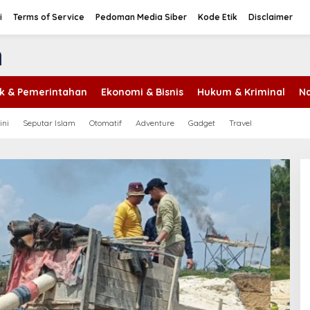
i
Terms of Service
Pedoman Media Siber
Kode Etik
Disclaimer
tik & Pemerintahan
Ekonomi & Bisnis
Hukum & Kriminal
Na
ini
Seputar Islam
Otomatif
Adventure
Gadget
Travel