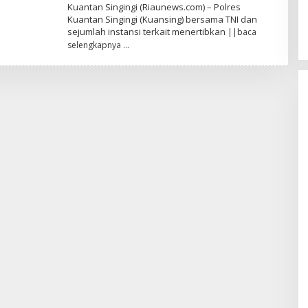
A
L
Kuantan Singingi (Riaunews.com) – Polres
M
E
Kuantan Singingi (Kuansing) bersama TNI dan
A
H
F
sejumlah instansi terkait menertibkan
||baca
A
N
selengkapnya
A
N
D
A
P
R
A
T
A
M
A
F