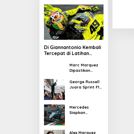
Di Giannantonio Kembali
Tercepat di Latihan
MotoGP Italia
Marc Marquez
Dipastikan
Tampil di
MotoGP Italia
George Russell
Usai Kantongi
Juara Sprint F1
Izin Medis
GP Kanada 2026,
Norris dan
Antonelli
Mercedes
Lengkapi Podium
Siapkan
Upgrade W17 di
GP Kanada 2026
untuk Respon
Alex Marquez
Ancaman