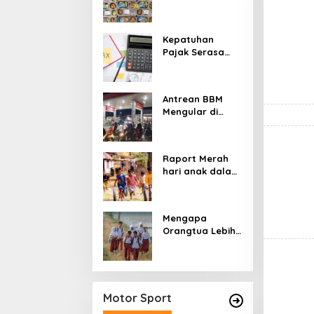
Stunting:
Perbaikan Gizi
yang Salah
Kepatuhan
Sasaran?
Pajak Serasa
Pemaksaan
Pajak
Antrean BBM
Mengular di
Sumatera dan
Kalimantan,
Cerminan
Raport Merah
Kegagalan Tata
hari anak dalam
Kelola Energi
asuhan
Nasional
Sekulerisme
Mengapa
Orangtua Lebih
Memilih Sekolah
Swasta
daripada
Sekolah Negeri?
Motor Sport