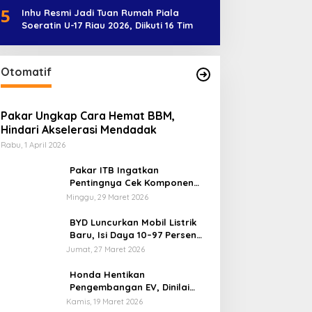
5
Inhu Resmi Jadi Tuan Rumah Piala
Soeratin U-17 Riau 2026, Diikuti 16 Tim
Otomatif
Pakar Ungkap Cara Hemat BBM,
Hindari Akselerasi Mendadak
Rabu, 1 April 2026
Pakar ITB Ingatkan
Pentingnya Cek Komponen
Kendaraan Usai Mudik
Minggu, 29 Maret 2026
BYD Luncurkan Mobil Listrik
Baru, Isi Daya 10–97 Persen
Hanya 9 Menit
Jumat, 27 Maret 2026
Honda Hentikan
Pengembangan EV, Dinilai
Kian Tertinggal di Industri
Kamis, 19 Maret 2026