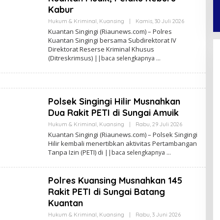
Kabur
Hukum & Kriminal
,
Kuansing
|
Kamis, 30 Juli 2026
O
L
Kuantan Singingi (Riaunews.com) – Polres
E
Kuantan Singingi bersama Subdirektorat IV
H
Direktorat Reserse Kriminal Khusus
A
N
(Ditreskrimsus)
||baca selengkapnya
A
N
D
A
P
R
Polsek Singingi Hilir Musnahkan
A
Dua Rakit PETI di Sungai Amuik
T
A
Hukum & Kriminal
,
Kuansing
|
Rabu, 29 Juli 2026
O
M
L
A
Kuantan Singingi (Riaunews.com) – Polsek Singingi
E
F
Hilir kembali menertibkan aktivitas Pertambangan
H
Tanpa Izin (PETI) di
||baca selengkapnya
A
N
A
N
Polres Kuansing Musnahkan 145
D
A
Rakit PETI di Sungai Batang
P
R
Kuantan
A
T
Hukum & Kriminal
,
Kuansing
|
Rabu, 3 Juni 2026
O