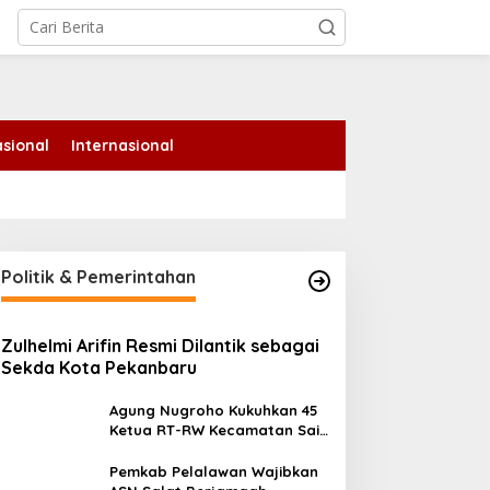
tutup
sional
Internasional
Politik & Pemerintahan
Zulhelmi Arifin Resmi Dilantik sebagai
Sekda Kota Pekanbaru
Agung Nugroho Kukuhkan 45
Ketua RT-RW Kecamatan Sail,
Minta Aktif Serap Aspirasi
Warga
Pemkab Pelalawan Wajibkan