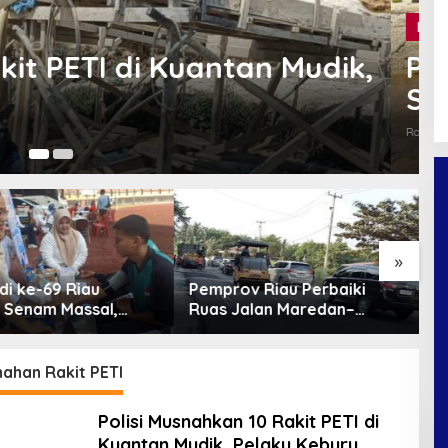
r Musnahkan Dua Rakit PETI di
Ka
»
v Riau Perbaiki
Hotspot di Riau Bertambah
P
alan Maredan–
Jadi 45 Titik, Inhil dan Inhu
P
g Buatan
Masih Mendominasi
S
ang 6 Kilometer
T
ahan Rakit PETI
Polisi Musnahkan 10 Rakit PETI di
Kuantan Mudik, Pelaku Keburu