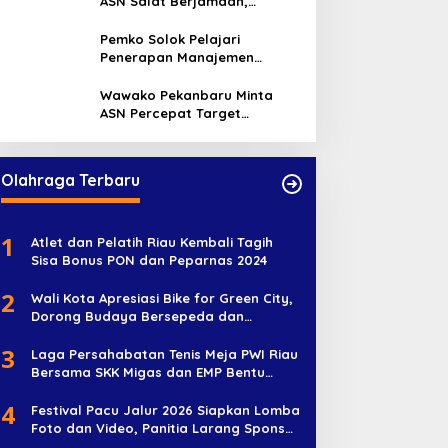
ASN Salat Berjamaah,
Absebsi Harian Bertambah
Hukum & Kriminal
,
Kuansing
Jadi Empat Kali
Pemko Solok Pelajari
Polisi Musnahkan 10 Rakit PETI 
Penerapan Manajemen
Talenta di Pemko Pekanbaru
Pelaku Keburu Kabur
Wawako Pekanbaru Minta
ASN Percepat Target
Program dan Tingkatkan
mis, 30 Juli 2026
Pelayanan Publik
Olahraga Terbaru
1
Atlet dan Pelatih Riau Kembali Tagih
Sisa Bonus PON dan Peparnas 2024
emko Pekanbaru Kebut
Ekspedisi Merah Putih
2
Wali Kota Apresiasi Bike for Green City,
ersiapan Pengolahan
Tanam Ribuan Mangrove
Dorong Budaya Bersepeda dan
ampah Jadi Gas Metan di
dan Serahkan Bantuan
Penghijauan
PA Muara Fajar II
Nelayan di Pulau Rupat
3
Laga Persahabatan Tenis Meja PWI Riau
Bersama SKK Migas dan EMP Bentu
Diramaikan 38 Peserta
4
Festival Pacu Jalur 2026 Siapkan Lomba
Foto dan Video, Panitia Larang Sponsor
Jadi Nama Jalur