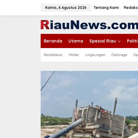
L
e
Kamis, 6 Agustus 2026
Tentang Kami
Redaks
w
a
tutup
t
i
k
Beranda
Utama
Spesial Riau
Poli
e
k
o
Pendidikan
Militer
Lingkungan
Olahraga
Op
n
t
e
n