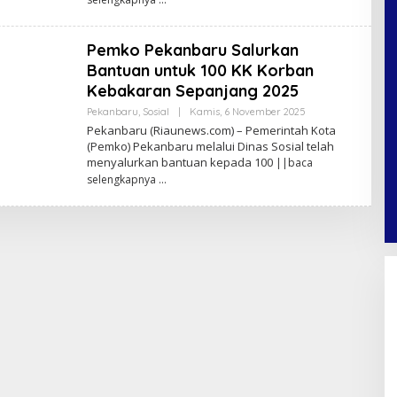
A
N
D
A
Pemko Pekanbaru Salurkan
P
Bantuan untuk 100 KK Korban
R
A
Kebakaran Sepanjang 2025
T
A
Pekanbaru
,
Sosial
|
Kamis, 6 November 2025
O
M
L
Pekanbaru (Riaunews.com) – Pemerintah Kota
A
E
F
(Pemko) Pekanbaru melalui Dinas Sosial telah
H
menyalurkan bantuan kepada 100
||baca
A
N
selengkapnya
A
N
D
A
P
R
A
T
A
M
A
F