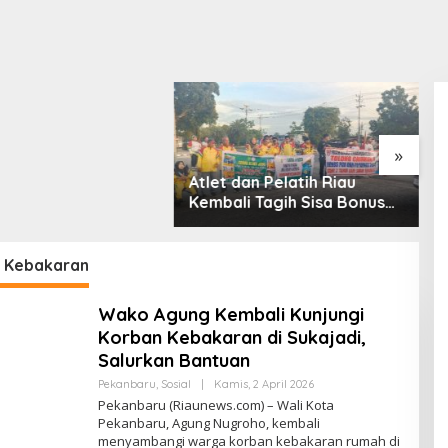
Petani Karet di Pelalawan
P
Terluka Diserang Beruang
G
Saat Menyadap Getah
P
K
»
an Pelatih Riau
i Tagih Sisa Bonus
n Peparnas 2024
 Kebakaran
Wako Agung Kembali Kunjungi
Korban Kebakaran di Sukajadi,
Salurkan Bantuan
Pekanbaru
,
Sosial
|
Kamis, 2 April 2026
O
L
Pekanbaru (Riaunews.com) – Wali Kota
E
Pekanbaru, Agung Nugroho, kembali
H
menyambangi warga korban kebakaran rumah di
A