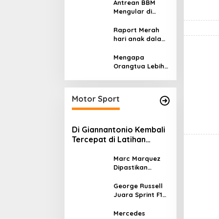
Pajak
Antrean BBM
Mengular di
Sumatera dan
Kalimantan,
Raport Merah
Cerminan
hari anak dalam
Kegagalan Tata
asuhan
Kelola Energi
Sekulerisme
Mengapa
Nasional
Orangtua Lebih
Memilih Sekolah
Swasta
daripada
Motor Sport
Sekolah Negeri?
Di Giannantonio Kembali
Tercepat di Latihan
MotoGP Italia
Marc Marquez
Dipastikan
Tampil di
MotoGP Italia
George Russell
Usai Kantongi
Juara Sprint F1
Izin Medis
GP Kanada 2026,
Norris dan
Mercedes