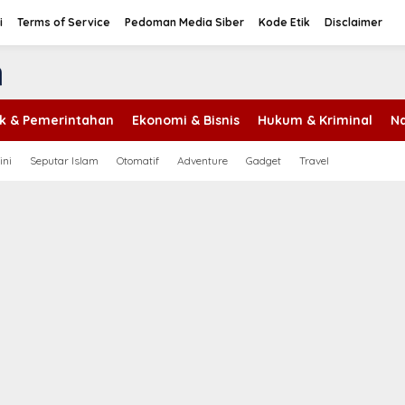
i
Terms of Service
Pedoman Media Siber
Kode Etik
Disclaimer
tik & Pemerintahan
Ekonomi & Bisnis
Hukum & Kriminal
Na
ini
Seputar Islam
Otomatif
Adventure
Gadget
Travel