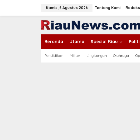
L
e
Kamis, 6 Agustus 2026
Tentang Kami
Redaks
w
a
tutup
t
i
k
Beranda
Utama
Spesial Riau
Poli
e
k
o
Pendidikan
Militer
Lingkungan
Olahraga
Op
n
t
e
n