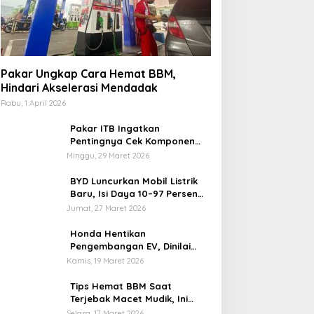
Pakar Ungkap Cara Hemat BBM,
Hindari Akselerasi Mendadak
Rabu, 1 April 2026
Pakar ITB Ingatkan
Pentingnya Cek Komponen
Kendaraan Usai Mudik
Minggu, 29 Maret 2026
BYD Luncurkan Mobil Listrik
Baru, Isi Daya 10–97 Persen
Hanya 9 Menit
Jumat, 27 Maret 2026
Honda Hentikan
Pengembangan EV, Dinilai
Kian Tertinggal di Industri
Kamis, 19 Maret 2026
Otomotif Global
Tips Hemat BBM Saat
Terjebak Macet Mudik, Ini
Saran Pakar ITB
Selasa, 17 Maret 2026