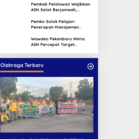
Warga
Pemkab Pelalawan Wajibkan
ASN Salat Berjamaah,
Absebsi Harian Bertambah
Jadi Empat Kali
Pemko Solok Pelajari
Penerapan Manajemen
Talenta di Pemko Pekanbaru
Wawako Pekanbaru Minta
ASN Percepat Target
Program dan Tingkatkan
Pelayanan Publik
Olahraga Terbaru