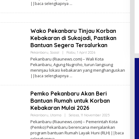
N
||baca selengkapnya
A
N
D
A
P
R
Wako Pekanbaru Tinjau Korban
A
Kebakaran di Sukajadi, Pastikan
T
A
Bantuan Segera Tersalurkan
M
A
Pekanbaru
,
Sosial
|
Rabu, 1 April 2026
O
F
L
Pekanbaru (Riaunews.com) – Wali Kota
E
Pekanbaru, Agung Nugroho, turun langsung
H
meninjau lokasi kebakaran yang menghanguskan
A
N
||baca selengkapnya
A
N
D
A
Pemko Pekanbaru Akan Beri
P
Bantuan Rumah untuk Korban
R
A
Kebakaran Mulai 2026
T
A
Pekanbaru
,
Utama
|
Selasa, 11 November 2025
O
M
L
Pekanbaru (Riaunews.com) – Pemerintah Kota
A
E
F
(Pemko) Pekanbaru berencana menjalankan
H
program bantuan Rumah Layak Huni (RLH)
A
||baca
N
selengkapnya