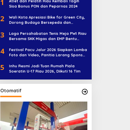
1
Atlet dan Pelatih Riau Kembali Tagih
Sisa Bonus PON dan Peparnas 2024
2
Wali Kota Apresiasi Bike for Green City,
Dorong Budaya Bersepeda dan
Penghijauan
3
Laga Persahabatan Tenis Meja PWI Riau
Bersama SKK Migas dan EMP Bentu
Diramaikan 38 Peserta
4
Festival Pacu Jalur 2026 Siapkan Lomba
Foto dan Video, Panitia Larang Sponsor
Jadi Nama Jalur
5
Inhu Resmi Jadi Tuan Rumah Piala
Soeratin U-17 Riau 2026, Diikuti 16 Tim
Otomatif