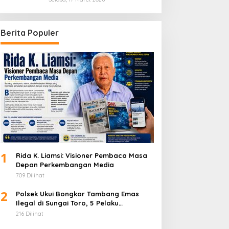
Berita Populer
1
Rida K. Liamsi: Visioner Pembaca Masa
Depan Perkembangan Media
709 Dilihat
2
Polsek Ukui Bongkar Tambang Emas
Ilegal di Sungai Toro, 5 Pelaku
Diamankan
216 Dilihat