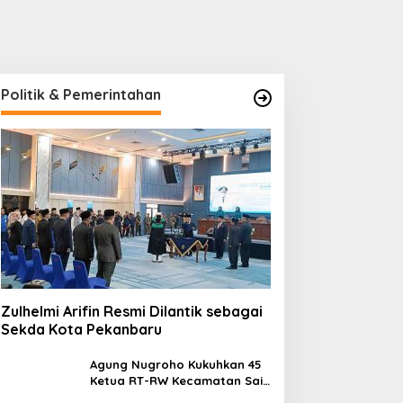
emko Pekanbaru
Kejati Riau Lelang Barang
encarkan Sosialisasi
Rampasan, Mulai dari Alat
encegahan HIV/AIDS di
Berat Hingga Kapal
alangan Pelajar
Politik & Pemerintahan
Zulhelmi Arifin Resmi Dilantik sebagai
Sekda Kota Pekanbaru
Agung Nugroho Kukuhkan 45
Ketua RT-RW Kecamatan Sail,
Minta Aktif Serap Aspirasi