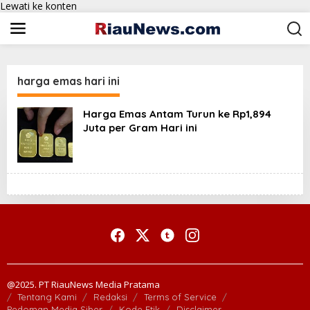
Lewati ke konten
harga emas hari ini
Harga Emas Antam Turun ke Rp1,894
Juta per Gram Hari ini
@2025. PT RiauNews Media Pratama
Tentang Kami
Redaksi
Terms of Service
Pedoman Media Siber
Kode Etik
Disclaimer