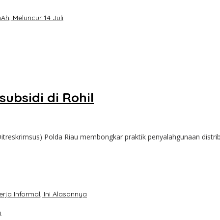
h, Meluncur 14 Juli
ubsidi di Rohil
Ditreskrimsus) Polda Riau membongkar praktik penyalahgunaan distr
ja Informal, Ini Alasannya
u