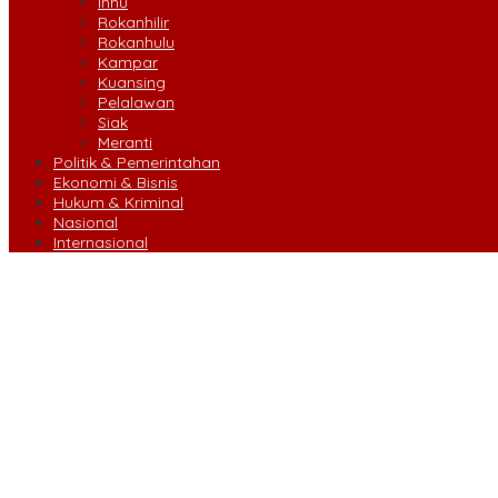
Inhu
Rokanhilir
Rokanhulu
Kampar
Kuansing
Pelalawan
Siak
Meranti
Politik & Pemerintahan
Ekonomi & Bisnis
Hukum & Kriminal
Nasional
Internasional