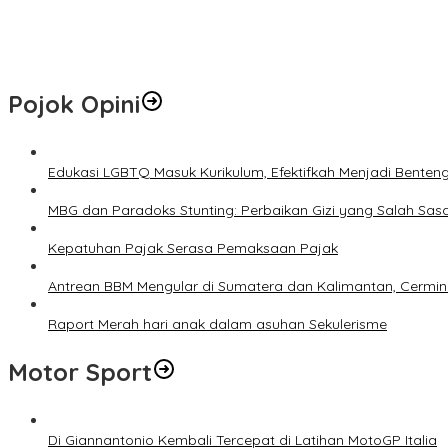
Edukasi LGBTQ Masuk Kurikulum, Efektifkah Menjadi Benteng Mora
Peneliti UWM Kembangkan Yogurt Seledri sebagai Pangan Fungsi
Pojok Opini
Edukasi LGBTQ Masuk Kurikulum, Efektifkah Menjadi Benten
MBG dan Paradoks Stunting: Perbaikan Gizi yang Salah Sas
Kepatuhan Pajak Serasa Pemaksaan Pajak
Antrean BBM Mengular di Sumatera dan Kalimantan, Cermin
Raport Merah hari anak dalam asuhan Sekulerisme
Motor Sport
Di Giannantonio Kembali Tercepat di Latihan MotoGP Italia