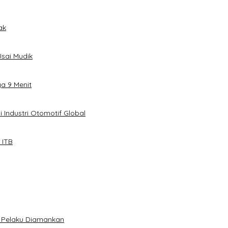
ak
sai Mudik
ya 9 Menit
 Industri Otomotif Global
 ITB
5 Pelaku Diamankan