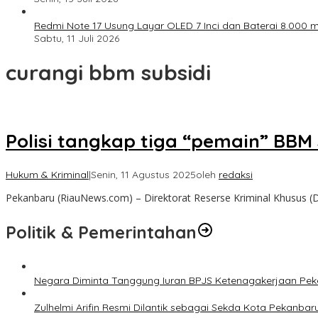
Redmi Note 17 Usung Layar OLED 7 Inci dan Baterai 8.000 mA
Sabtu, 11 Juli 2026
curangi bbm subsidi
Polisi tangkap tiga “pemain” BBM s
Hukum & Kriminal
|
Senin, 11 Agustus 2025
oleh
redaksi
Pekanbaru (RiauNews.com) – Direktorat Reserse Kriminal Khusus (
Politik & Pemerintahan
Negara Diminta Tanggung Iuran BPJS Ketenagakerjaan Peker
Zulhelmi Arifin Resmi Dilantik sebagai Sekda Kota Pekanbar