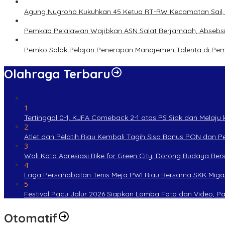
Agung Nugroho Kukuhkan 45 Ketua RT-RW Kecamatan Sail, M
Pemkab Pelalawan Wajibkan ASN Salat Berjamaah, Absebsi
Pemko Solok Pelajari Penerapan Manajemen Talenta di Pe
Olahraga Terbaru
1
Tertinggal 0-1, KJFA Comeback 2-1 atas PS Siak dan Melaju ke
2
Atlet dan Pelatih Riau Kembali Tagih Sisa Bonus PON dan 
3
Wali Kota Apresiasi Bike for Green City, Dorong Budaya Be
4
Laga Persahabatan Tenis Meja PWI Riau Bersama SKK Miga
5
Festival Pacu Jalur 2026 Siapkan Lomba Foto dan Video, P
Otomatif