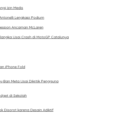
ngi Izin Medis
Antonelli Lengkapi Podium
 Respon Ancaman McLaren
elangka Usai Crash di MotoGP Catalunya
an iPhone Fold
-Ban Meta Usai Dikritik Pengguna
dget di Sekolah
k Disorot karena Desain Adiktif