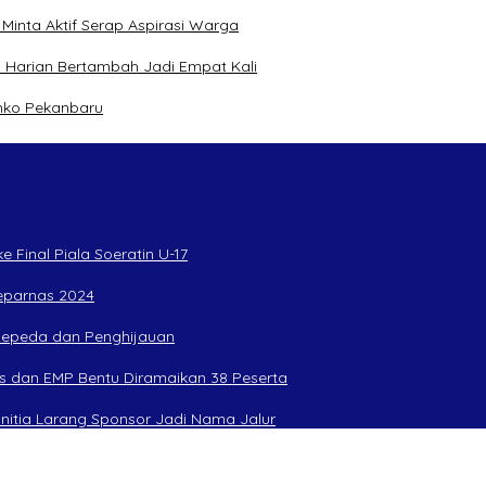
inta Aktif Serap Aspirasi Warga
 Harian Bertambah Jadi Empat Kali
mko Pekanbaru
 Final Piala Soeratin U-17
Peparnas 2024
rsepeda dan Penghijauan
s dan EMP Bentu Diramaikan 38 Peserta
anitia Larang Sponsor Jadi Nama Jalur