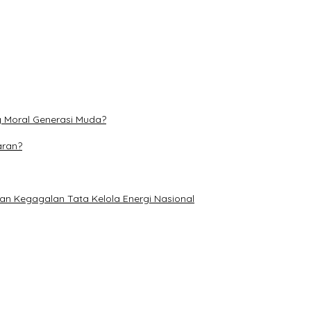
l Generasi Muda?
onal
g Moral Generasi Muda?
aran?
an Kegagalan Tata Kelola Energi Nasional