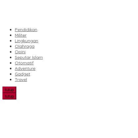
Pendidikan
Militer
Lingkungan
Olahraga
Opini
Seputar Islam
Otomatif
Adventure
Gadget
Travel
tutup
tutup
Ekspedisi Merah Putih Presisi Polda Riau Hadir di Panipahan, Sa
Dari Perkebunan Petani Jambai Makmur, Polsek Kandis Kemban
Bhabinkamtibmas Polsek Kandis Pantau Perkembangan Tanama