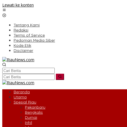
Lewati ke konten
Tentang Kami
Redaksi
Terms of Service
Pedoman Media Siber
Kode Etik
Disclaimer
Beranda
Utama
Spesial Riau
Pekanbaru
Bengkalis
Dumai
Inhil