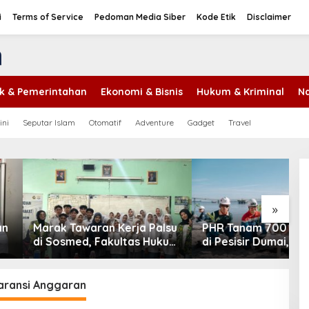
i
Terms of Service
Pedoman Media Siber
Kode Etik
Disclaimer
tik & Pemerintahan
Ekonomi & Bisnis
Hukum & Kriminal
Na
ini
Seputar Islam
Otomatif
Adventure
Gadget
Travel
»
Tawaran Kerja Palsu
PHR Tanam 700 Mangrove
J
med, Fakultas Hukum
di Pesisir Dumai, Perkuat
T
rkuat Literasi
Mitigasi Abrasi dan
P
gakerjaan Pelajar
Perubahan Iklim
3
aransi Anggaran