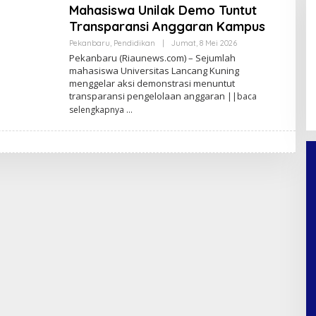
Mahasiswa Unilak Demo Tuntut
Transparansi Anggaran Kampus
Pekanbaru
,
Pendidikan
|
Jumat, 8 Mei 2026
O
L
Pekanbaru (Riaunews.com) – Sejumlah
E
mahasiswa Universitas Lancang Kuning
H
menggelar aksi demonstrasi menuntut
A
N
transparansi pengelolaan anggaran
||baca
A
selengkapnya
N
D
A
P
R
A
T
A
M
A
F