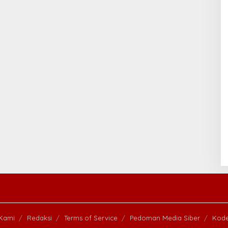
 Kami
Redaksi
Terms of Service
Pedoman Media Siber
Kode