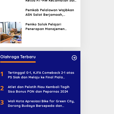
Ketua RT-RW Kecamatan Sail,
Minta Aktif Serap Aspirasi
Warga
Pemkab Pelalawan Wajibkan
ASN Salat Berjamaah,
Absebsi Harian Bertambah
Jadi Empat Kali
Pemko Solok Pelajari
Penerapan Manajemen
Talenta di Pemko Pekanbaru
Olahraga Terbaru
1
Tertinggal 0-1, KJFA Comeback 2-1 atas
PS Siak dan Melaju ke Final Piala
Soeratin U-17
2
Atlet dan Pelatih Riau Kembali Tagih
Sisa Bonus PON dan Peparnas 2024
3
Wali Kota Apresiasi Bike for Green City,
Dorong Budaya Bersepeda dan
Penghijauan