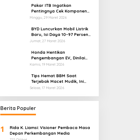
Pakar ITB Ingatkan
Pentingnya Cek Komponen
Kendaraan Usai Mudik
Minggu, 29 Maret 2026
BYD Luncurkan Mobil Listrik
Baru, Isi Daya 10–97 Persen
Hanya 9 Menit
Jumat, 27 Maret 2026
Honda Hentikan
Pengembangan EV, Dinilai
Kian Tertinggal di Industri
Kamis, 19 Maret 2026
Otomotif Global
Tips Hemat BBM Saat
Terjebak Macet Mudik, Ini
Saran Pakar ITB
Selasa, 17 Maret 2026
Berita Populer
1
Rida K. Liamsi: Visioner Pembaca Masa
Depan Perkembangan Media
722 Dilihat