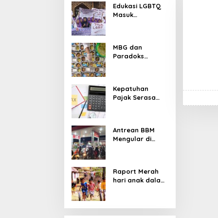
Edukasi LGBTQ
Masuk
Kurikulum,
Efektifkah
Menjadi Benteng
MBG dan
Moral Generasi
Paradoks
Muda?
Stunting:
Perbaikan Gizi
yang Salah
Kepatuhan
Sasaran?
Pajak Serasa
Pemaksaan
Pajak
Antrean BBM
Mengular di
Sumatera dan
Kalimantan,
Cerminan
Raport Merah
Kegagalan Tata
hari anak dalam
Kelola Energi
asuhan
Nasional
Sekulerisme