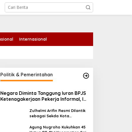
tutup
sional
Internasional
Politik & Pemerintahan
Negara Diminta Tanggung Iuran BPJS
angan Lewatkan! Denda
Edukasi LGBTQ Masuk
Ketenagakerjaan Pekerja Informal, Ini
unggakan Pajak PBB
Kurikulum, Efektifkah
Alasannya
ekanbaru Dihapus hingga
Menjadi Benteng Moral
Zulhelmi Arifin Resmi Dilantik
1 Agustus
Generasi Muda?
sebagai Sekda Kota
Pekanbaru
Agung Nugroho Kukuhkan 45