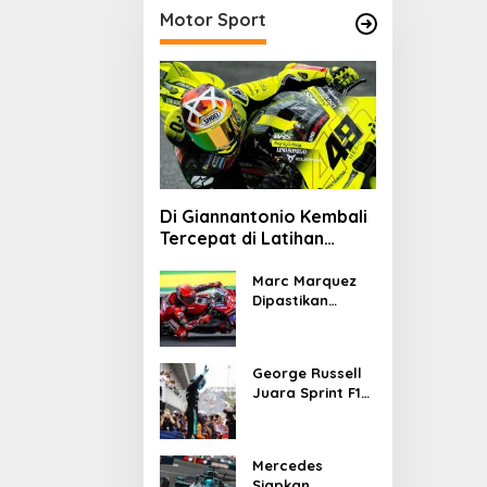
Motor Sport
Di Giannantonio Kembali
Tercepat di Latihan
MotoGP Italia
Marc Marquez
Dipastikan
Tampil di
MotoGP Italia
Usai Kantongi
George Russell
Izin Medis
Juara Sprint F1
GP Kanada 2026,
Norris dan
Antonelli
Mercedes
Lengkapi Podium
Siapkan