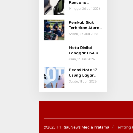
Rencana
Langganan
Minggu, 26 Juli 2026
Berbayar untuk
Fitur Ray-Ban
Pemkab Siak
Meta Usai
Terbitkan Aturan
Dikritik
Pembatasan
Sabtu, 25 Juli 2026
Pengguna
Penggunaan
Gadget di
Meta Dinilai
Sekolah
Langgar DSA Uni
Eropa,
Senin, 13 Juli 2026
Instagram dan
Facebook
Redmi Note 17
Disorot karena
Usung Layar
Desain Adiktif
OLED 7 Inci dan
Sabtu, 11 Juli 2026
Baterai 8.000
mAh, Meluncur 14
Juli
@2025. PT RiauNews Media Pratama
Tentang