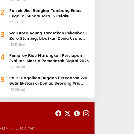
2
Polsek Ukui Bongkar Tambang Emas
Ilegal di Sungai Toro, 5 Pelaku
Diamankan
228 Dilihat
3
Wali Kota Agung Targetkan Pekanbaru
Zero Stunting, Libatkan Dunia Usaha
Penuhi Gizi Anak
185 Dilihat
4
Pemprov Riau Matangkan Persiapan
Evaluasi Kinerja Pemerintah Digital 2026
173 Dilihat
5
Polisi Gagalkan Dugaan Peredaran 220
Butir Ekstasi di Dumai, Seorang Pria
Ditangkap
173 Dilihat
 Etik
Disclaimer