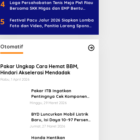
4
Laga Persahabatan Tenis Meja PWI Riau
Bersama SKK Migas dan EMP Bentu
Diramaikan 38 Peserta
5
Festival Pacu Jalur 2026 Siapkan Lomba
Foto dan Video, Panitia Larang Sponsor
Jadi Nama Jalur
Otomatif
Pakar Ungkap Cara Hemat BBM,
Hindari Akselerasi Mendadak
Rabu, 1 April 2026
Pakar ITB Ingatkan
Pentingnya Cek Komponen
Kendaraan Usai Mudik
Minggu, 29 Maret 2026
BYD Luncurkan Mobil Listrik
Baru, Isi Daya 10–97 Persen
Hanya 9 Menit
Jumat, 27 Maret 2026
Honda Hentikan