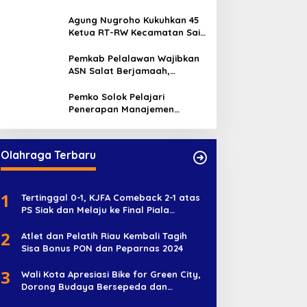
Pekanbaru
Agung Nugroho Kukuhkan 45
Ketua RT-RW Kecamatan Sail,
Minta Aktif Serap Aspirasi
Warga
Pemkab Pelalawan Wajibkan
ASN Salat Berjamaah,
Absebsi Harian Bertambah
Jadi Empat Kali
Pemko Solok Pelajari
Penerapan Manajemen
Talenta di Pemko Pekanbaru
Olahraga Terbaru
1
Tertinggal 0-1, KJFA Comeback 2-1 atas
PS Siak dan Melaju ke Final Piala
Soeratin U-17
2
Atlet dan Pelatih Riau Kembali Tagih
Sisa Bonus PON dan Peparnas 2024
3
Wali Kota Apresiasi Bike for Green City,
Dorong Budaya Bersepeda dan
Penghijauan