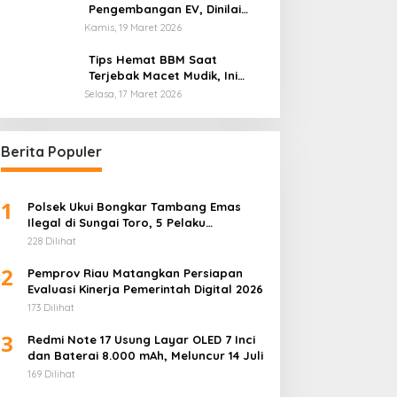
Pengembangan EV, Dinilai
Kian Tertinggal di Industri
Kamis, 19 Maret 2026
Otomotif Global
Tips Hemat BBM Saat
Terjebak Macet Mudik, Ini
Saran Pakar ITB
Selasa, 17 Maret 2026
Berita Populer
1
Polsek Ukui Bongkar Tambang Emas
Ilegal di Sungai Toro, 5 Pelaku
Diamankan
228 Dilihat
2
Pemprov Riau Matangkan Persiapan
Evaluasi Kinerja Pemerintah Digital 2026
173 Dilihat
3
Redmi Note 17 Usung Layar OLED 7 Inci
dan Baterai 8.000 mAh, Meluncur 14 Juli
169 Dilihat