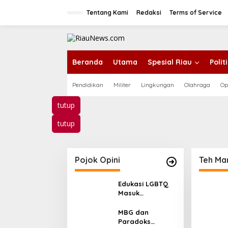
L
e
Tentang Kami
Redaksi
Terms of Service
w
a
t
i
k
Beranda
Utama
Spesial Riau
Poli
e
k
Pendidikan
Militer
Lingkungan
Olahraga
Op
o
n
t
tutup
e
n
tutup
Pojok Opini
Teh Ma
Edukasi LGBTQ
Masuk
Kurikulum,
Efektifkah
MBG dan
Menjadi Benteng
Paradoks