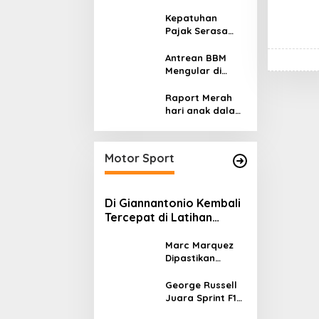
Moral Generasi
Stunting:
Muda?
Perbaikan Gizi
Kepatuhan
yang Salah
Pajak Serasa
Sasaran?
Pemaksaan
Pajak
Antrean BBM
Mengular di
Sumatera dan
Kalimantan,
Raport Merah
Cerminan
hari anak dalam
Kegagalan Tata
asuhan
Kelola Energi
Sekulerisme
Nasional
Motor Sport
Di Giannantonio Kembali
Tercepat di Latihan
MotoGP Italia
Marc Marquez
Dipastikan
Tampil di
MotoGP Italia
George Russell
Usai Kantongi
Juara Sprint F1
Izin Medis
GP Kanada 2026,