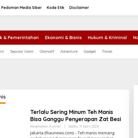
Pedoman Media Siber
Kode Etik
Disclaimer
tik & Pemerintahan
Ekonomi & Bisnis
Hukum & Kriminal
Na
ini
Seputar Islam
Otomatif
Adventure
Gadget
Travel
nis
Terlalu Sering Minum Teh Manis
Bisa Ganggu Penyerapan Zat Besi
Kesehatan
,
Kuliner
|
Sabtu, 11 April 2026
O
L
Jakarta (Riaunews.com) – Teh manis memang
E