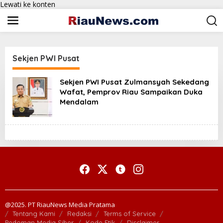
Lewati ke konten
Sekjen PWI Pusat
Sekjen PWI Pusat Zulmansyah Sekedang
Wafat, Pemprov Riau Sampaikan Duka
Mendalam
@2025. PT RiauNews Media Pratama
Tentang Kami
Redaksi
Terms of Service
Pedoman Media Siber
Kode Etik
Disclaimer