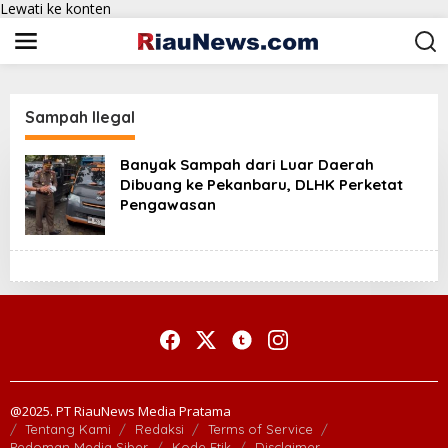
Lewati ke konten
Sampah Ilegal
Banyak Sampah dari Luar Daerah
Dibuang ke Pekanbaru, DLHK Perketat
Pengawasan
@2025. PT RiauNews Media Pratama
Tentang Kami
Redaksi
Terms of Service
Pedoman Media Siber
Kode Etik
Disclaimer