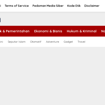
i
Terms of Service
Pedoman Media Siber
Kode Etik
Disclaimer
tik & Pemerintahan
Ekonomi & Bisnis
Hukum & Kriminal
Na
ini
Seputar Islam
Otomatif
Adventure
Gadget
Travel