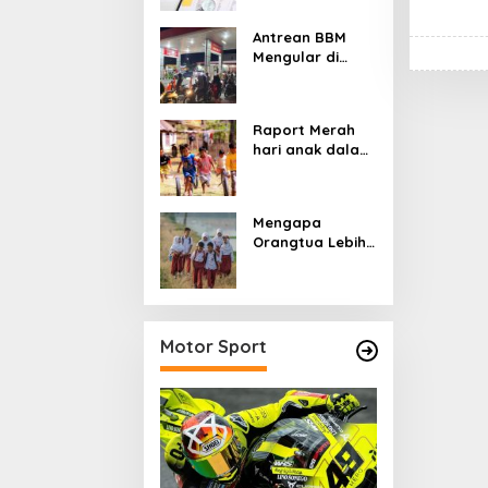
Pajak
Antrean BBM
Mengular di
Sumatera dan
Kalimantan,
Cerminan
Raport Merah
Kegagalan Tata
hari anak dalam
Kelola Energi
asuhan
Nasional
Sekulerisme
Mengapa
Orangtua Lebih
Memilih Sekolah
Swasta
daripada
Sekolah Negeri?
Motor Sport