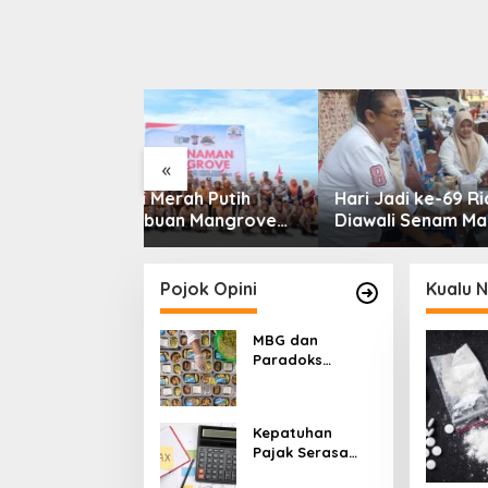
«
rah Putih
Hari Jadi ke-69 Riau
Pempro
an Mangrove
Diawali Senam Massal,
Ruas J
n Bantuan
Stadion Utama Jadi Pusat
Simpan
ulau Rupat
Beragam Layanan
Sepanj
Pojok Opini
Kualu 
MBG dan
Paradoks
Stunting:
Perbaikan Gizi
yang Salah
Kepatuhan
Sasaran?
Pajak Serasa
Pemaksaan