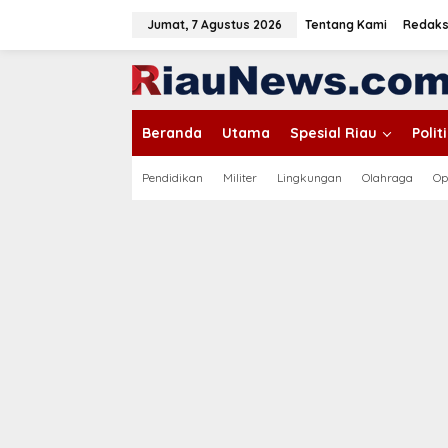
L
e
Jumat, 7 Agustus 2026
Tentang Kami
Redaks
w
a
tutup
t
i
k
Beranda
Utama
Spesial Riau
Poli
e
k
o
Pendidikan
Militer
Lingkungan
Olahraga
Op
n
t
e
n