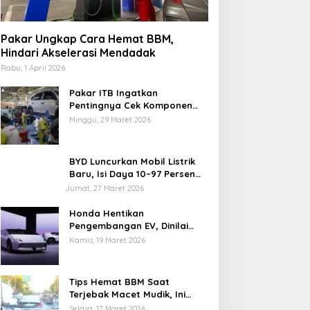
Pakar Ungkap Cara Hemat BBM,
Hindari Akselerasi Mendadak
Rabu, 1 April 2026
Pakar ITB Ingatkan
Pentingnya Cek Komponen
Kendaraan Usai Mudik
Minggu, 29 Maret 2026
BYD Luncurkan Mobil Listrik
Baru, Isi Daya 10–97 Persen
Hanya 9 Menit
Jumat, 27 Maret 2026
Honda Hentikan
Pengembangan EV, Dinilai
Kian Tertinggal di Industri
Kamis, 19 Maret 2026
Otomotif Global
Tips Hemat BBM Saat
Terjebak Macet Mudik, Ini
Saran Pakar ITB
Selasa, 17 Maret 2026