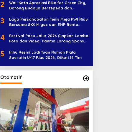
2
Wali Kota Apresiasi Bike for Green City,
Dorong Budaya Bersepeda dan
Penghijauan
3
Laga Persahabatan Tenis Meja PWI Riau
Bersama SKK Migas dan EMP Bentu
Diramaikan 38 Peserta
4
Festival Pacu Jalur 2026 Siapkan Lomba
Foto dan Video, Panitia Larang Sponsor
Jadi Nama Jalur
5
Inhu Resmi Jadi Tuan Rumah Piala
Soeratin U-17 Riau 2026, Diikuti 16 Tim
Otomatif