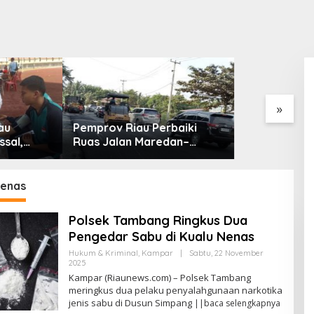
Hotspot di Riau Bertambah
Jadi 45 Titik, Inhil dan Inhu
Masih Mendominasi
»
v Riau Perbaiki
P
alan Maredan–
P
g Buatan
S
ang 6 Kilometer
T
Nenas
Polsek Tambang Ringkus Dua
Pengedar Sabu di Kualu Nenas
Hukum & Kriminal
,
Kampar
|
Sabtu, 22 November
2025
O
L
Kampar (Riaunews.com) – Polsek Tambang
E
meringkus dua pelaku penyalahgunaan narkotika
H
jenis sabu di Dusun Simpang
A
||baca selengkapnya
N