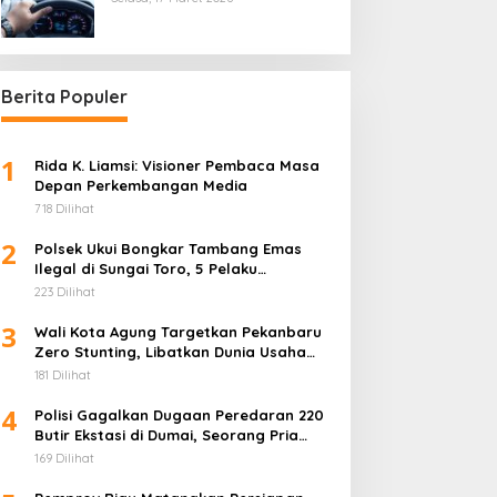
Berita Populer
1
Rida K. Liamsi: Visioner Pembaca Masa
Depan Perkembangan Media
718 Dilihat
2
Polsek Ukui Bongkar Tambang Emas
Ilegal di Sungai Toro, 5 Pelaku
Diamankan
223 Dilihat
3
Wali Kota Agung Targetkan Pekanbaru
Zero Stunting, Libatkan Dunia Usaha
Penuhi Gizi Anak
181 Dilihat
4
Polisi Gagalkan Dugaan Peredaran 220
Butir Ekstasi di Dumai, Seorang Pria
Ditangkap
169 Dilihat