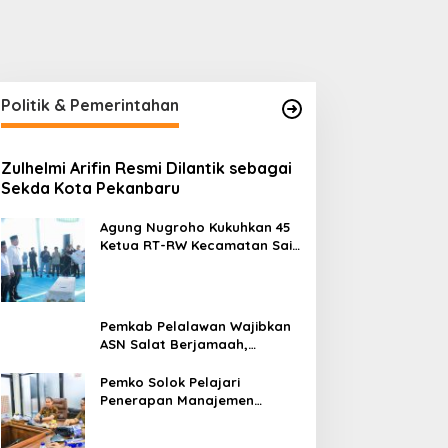
Politik & Pemerintahan
Zulhelmi Arifin Resmi Dilantik sebagai
emko Pekanbaru Kebut
Ekspedisi Merah Putih
Sekda Kota Pekanbaru
ersiapan Pengolahan
Tanam Ribuan Mangrove
ampah Jadi Gas Metan di
dan Serahkan Bantuan
Agung Nugroho Kukuhkan 45
PA Muara Fajar II
Nelayan di Pulau Rupat
Ketua RT-RW Kecamatan Sail,
Minta Aktif Serap Aspirasi
Warga
Pemkab Pelalawan Wajibkan
ASN Salat Berjamaah,
Absebsi Harian Bertambah
Jadi Empat Kali
Pemko Solok Pelajari
Penerapan Manajemen
Talenta di Pemko Pekanbaru