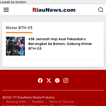
Lewati ke konten
Kloter BTH-03
438 Jemaah Haji Asal Pekanbaru
Berangkat ke Batam, Gabung Kloter
BTH-03
@2025. PT RiauNews Media Pratama
Tentang Kami
Redaksi
Terms of Service
Pedoman Media Siber
Kode Etik
Disclaimer