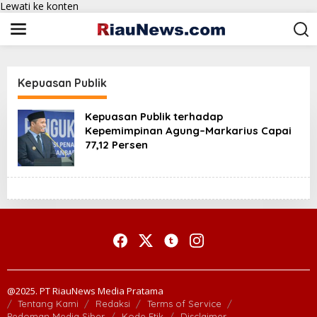
Lewati ke konten
Kepuasan Publik
Kepuasan Publik terhadap
Kepemimpinan Agung–Markarius Capai
77,12 Persen
@2025. PT RiauNews Media Pratama
Tentang Kami
Redaksi
Terms of Service
Pedoman Media Siber
Kode Etik
Disclaimer