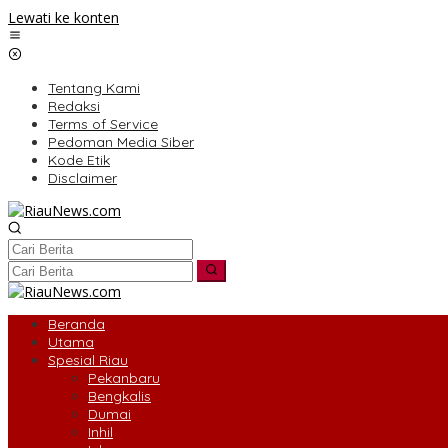
Lewati ke konten
Tentang Kami
Redaksi
Terms of Service
Pedoman Media Siber
Kode Etik
Disclaimer
Beranda
Utama
Spesial Riau
Pekanbaru
Bengkalis
Dumai
Inhil