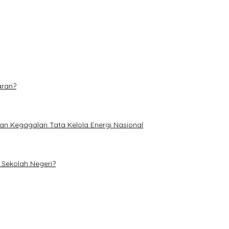
dominasi
etan di TPA Muara Fajar II
aran?
an Kegagalan Tata Kelola Energi Nasional
Sekolah Negeri?