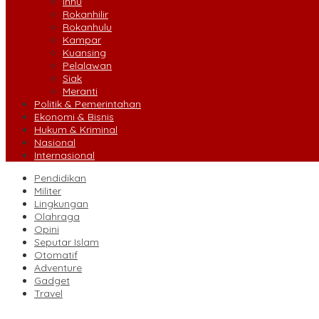
Inhu
Rokanhilir
Rokanhulu
Kampar
Kuansing
Pelalawan
Siak
Meranti
Politik & Pemerintahan
Ekonomi & Bisnis
Hukum & Kriminal
Nasional
Internasional
Pendidikan
Militer
Lingkungan
Olahraga
Opini
Seputar Islam
Otomatif
Adventure
Gadget
Travel