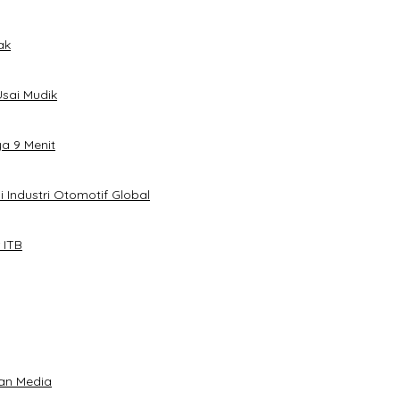
ak
sai Mudik
ya 9 Menit
 Industri Otomotif Global
 ITB
an Media