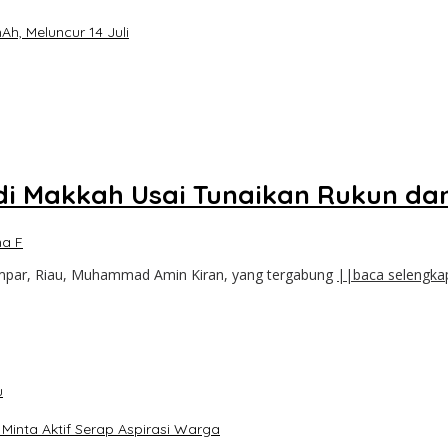
h, Meluncur 14 Juli
i Makkah Usai Tunaikan Rukun dan
a F
mpar, Riau, Muhammad Amin Kiran, yang tergabung
||baca selengka
u
inta Aktif Serap Aspirasi Warga