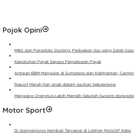
Hotspot di Riau Bertambah Jadi 45 Titik, Inhil dan Inhu Masih Men
Pemko Pekanbaru Kebut Persiapan Pengolahan Sampah Jadi Gas M
Pojok Opini
MBG dan Paradoks Stunting: Perbaikan Gizi yang Salah Sas
Kepatuhan Pajak Serasa Pemaksaan Pajak
Antrean BBM Mengular di Sumatera dan Kalimantan, Cermin
Raport Merah hari anak dalam asuhan Sekulerisme
Mengapa Orangtua Lebih Memilih Sekolah Swasta daripada 
Motor Sport
Di Giannantonio Kembali Tercepat di Latihan MotoGP Italia