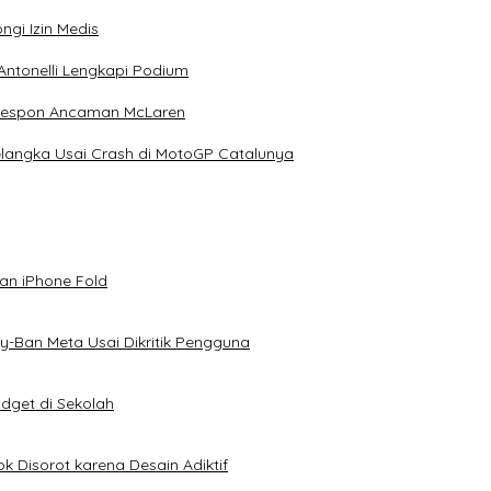
ngi Izin Medis
Antonelli Lengkapi Podium
 Respon Ancaman McLaren
elangka Usai Crash di MotoGP Catalunya
an iPhone Fold
-Ban Meta Usai Dikritik Pengguna
dget di Sekolah
k Disorot karena Desain Adiktif