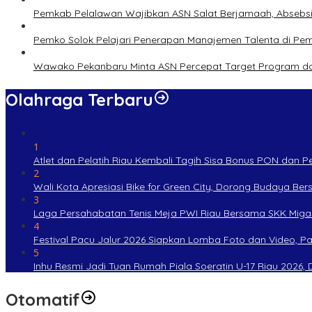
Pemkab Pelalawan Wajibkan ASN Salat Berjamaah, Absebsi
Pemko Solok Pelajari Penerapan Manajemen Talenta di Pe
Wawako Pekanbaru Minta ASN Percepat Target Program da
Olahraga Terbaru
1
Atlet dan Pelatih Riau Kembali Tagih Sisa Bonus PON dan 
2
Wali Kota Apresiasi Bike for Green City, Dorong Budaya Be
3
Laga Persahabatan Tenis Meja PWI Riau Bersama SKK Miga
4
Festival Pacu Jalur 2026 Siapkan Lomba Foto dan Video, P
5
Inhu Resmi Jadi Tuan Rumah Piala Soeratin U-17 Riau 2026, Di
Otomatif