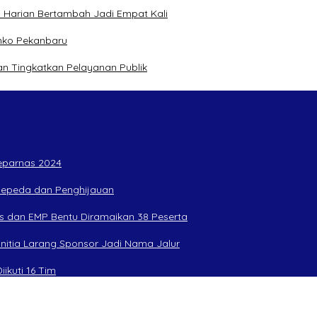
 Harian Bertambah Jadi Empat Kali
mko Pekanbaru
n Tingkatkan Pelayanan Publik
Peparnas 2024
rsepeda dan Penghijauan
s dan EMP Bentu Diramaikan 38 Peserta
anitia Larang Sponsor Jadi Nama Jalur
ikuti 16 Tim