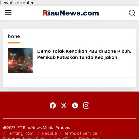
Lewati ke konten
bone
Demo Tolak Kenaikan PBB di Bone Ricuh,
Pemkab Putuskan Tunda Kebijakan
@2025. PT RiauNews Media Pratama
Tentang Kami
Redaksi
Terms of Service
Pedoman Media Siber
Kode Etik
Disclaimer