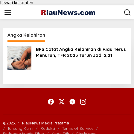
Lewati ke konten
Angka Kelahiran
BPS Catat Angka Kelahiran di Riau Terus
Menurun, TFR 2025 Turun Jadi 2,21
@2025. PT RiauNews Media Pratama
Tentang Kami
Redaksi
Terms of Service
Pedoman Media Siber
Kode Etik
Disclaimer