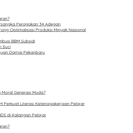
aran?
Tersangka Peragakan 34 Adegan
rong Optimalisasi Produksi Minyak Nasional
ibusi BBM Subsidi
 Suci
poyan Damai Pekanbaru
g Moral Generasi Muda?
Perkuat Literasi Ketenagakerjaan Pelajar
DS di Kalangan Pelajar
aran?