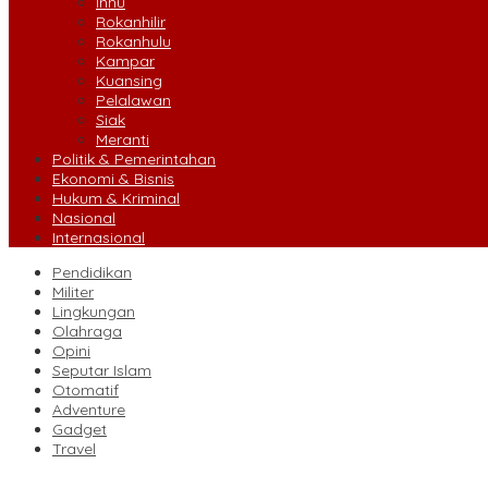
Inhu
Rokanhilir
Rokanhulu
Kampar
Kuansing
Pelalawan
Siak
Meranti
Politik & Pemerintahan
Ekonomi & Bisnis
Hukum & Kriminal
Nasional
Internasional
Pendidikan
Militer
Lingkungan
Olahraga
Opini
Seputar Islam
Otomatif
Adventure
Gadget
Travel