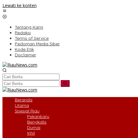
Lewati ke konten
Tentang Kami
Redaksi
Terms of Service
Pedoman Media Siber
Kode Etik
Disclaimer
Beranda
Utama
Spesial Riau
Pekanbaru
Bengkalis
Dumai
Inhil