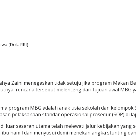
wa (Dok. RRI)
ahya Zaini menegaskan tidak setuju jika program Makan Ber
utnya, rencana tersebut melenceng dari tujuan awal MBG y
ma program MBG adalah anak usia sekolah dan kelompok 3B, y
an pelaksanaan standar operasional prosedur (SOP) di la
 luar sasaran utama telah melewati jalur kebijakan yang 
erta ibu hamil dan menyusui demi menekan angka stunting d