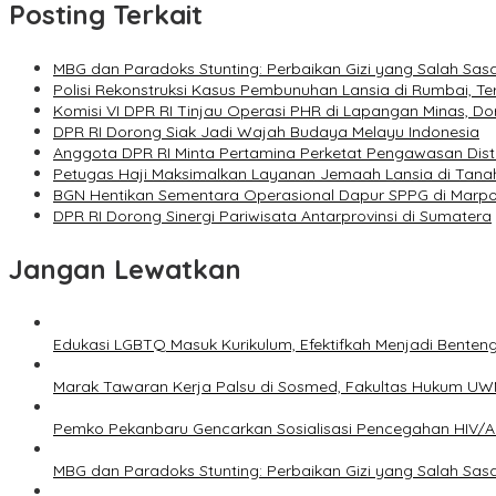
Posting Terkait
MBG dan Paradoks Stunting: Perbaikan Gizi yang Salah Sas
Polisi Rekonstruksi Kasus Pembunuhan Lansia di Rumbai, 
Komisi VI DPR RI Tinjau Operasi PHR di Lapangan Minas, Do
DPR RI Dorong Siak Jadi Wajah Budaya Melayu Indonesia
Anggota DPR RI Minta Pertamina Perketat Pengawasan Distr
Petugas Haji Maksimalkan Layanan Jemaah Lansia di Tanah
BGN Hentikan Sementara Operasional Dapur SPPG di Mar
DPR RI Dorong Sinergi Pariwisata Antarprovinsi di Sumatera
Jangan Lewatkan
Edukasi LGBTQ Masuk Kurikulum, Efektifkah Menjadi Benten
Marak Tawaran Kerja Palsu di Sosmed, Fakultas Hukum UWM 
Pemko Pekanbaru Gencarkan Sosialisasi Pencegahan HIV/AI
MBG dan Paradoks Stunting: Perbaikan Gizi yang Salah Sas