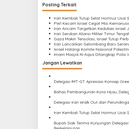
K
i
Posting Terkait
e
g
c
Iran Kembali Tutup Selat Hormuz Usai 
a
a
PWI Kecam Israel Cegat Misi Kemanusia
m
s
Iran Ancam Targetkan Kedubes Israel Ji
P
Iran Serukan Aliansi Militer Timur Teng
e
i
Gaza Makin Terisolasi, Israel Tutup Per
l
Iran Lancarkan Gelombang Baru Serang
p
a
Israel Halangi Komite Nasional Palest
n
o
Imam Masjid Al-Aqsa Ditangkap Polisi I
g
s
g
Jangan Lewatkan
a
r
a
Delegasi IMT-GT Apresiasi Konsep Gre
n
Bahas Pembangunan Kota Hijau, Delega
Delegasi Iran Walk Out dari Perunding
Iran Kembali Tutup Selat Hormuz Usai 
Bupati Siak Terima Kunjungan Delegasi
Berkelanjutan