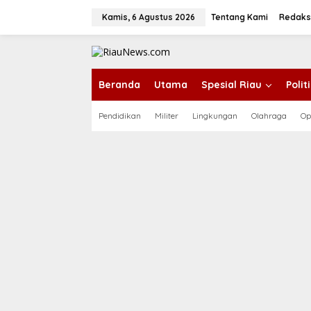
L
e
Kamis, 6 Agustus 2026
Tentang Kami
Redaks
w
a
t
i
k
Beranda
Utama
Spesial Riau
Poli
e
k
Pendidikan
Militer
Lingkungan
Olahraga
Op
o
n
t
e
n