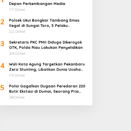
Depan Perkembangan Media
717 Dilihat
2
Polsek Ukui Bongkar Tambang Emas
Ilegal di Sungai Toro, 5 Pelaku
Diamankan
222 Dilihat
3
Sekretaris PKC PMII Diduga Dikeroyok
OTK, Polda Riau Lakukan Penyelidikan
204 Dilihat
4
Wali Kota Agung Targetkan Pekanbaru
Zero Stunting, Libatkan Dunia Usaha
Penuhi Gizi Anak
179 Dilihat
5
Polisi Gagalkan Dugaan Peredaran 220
Butir Ekstasi di Dumai, Seorang Pria
Ditangkap
168 Dilihat