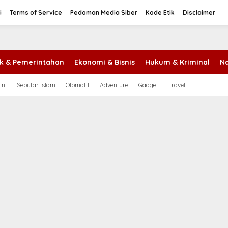
i
Terms of Service
Pedoman Media Siber
Kode Etik
Disclaimer
tik & Pemerintahan
Ekonomi & Bisnis
Hukum & Kriminal
Na
ini
Seputar Islam
Otomatif
Adventure
Gadget
Travel