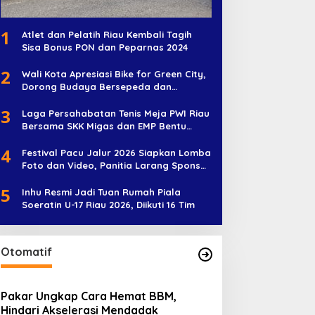
1
Atlet dan Pelatih Riau Kembali Tagih
Sisa Bonus PON dan Peparnas 2024
2
Wali Kota Apresiasi Bike for Green City,
Dorong Budaya Bersepeda dan
Penghijauan
3
Laga Persahabatan Tenis Meja PWI Riau
Bersama SKK Migas dan EMP Bentu
Diramaikan 38 Peserta
4
Festival Pacu Jalur 2026 Siapkan Lomba
Foto dan Video, Panitia Larang Sponsor
Jadi Nama Jalur
5
Inhu Resmi Jadi Tuan Rumah Piala
Soeratin U-17 Riau 2026, Diikuti 16 Tim
Otomatif
Pakar Ungkap Cara Hemat BBM,
Hindari Akselerasi Mendadak