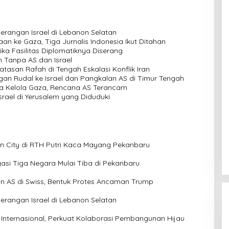
Serangan Israel di Lebanon Selatan
an ke Gaza, Tiga Jurnalis Indonesia Ikut Ditahan
ka Fasilitas Diplomatiknya Diserang
ah Tanpa AS dan Israel
batasan Rafah di Tengah Eskalasi Konflik Iran
an Rudal ke Israel dan Pangkalan AS di Timur Tengah
ina Kelola Gaza, Rencana AS Terancam
srael di Yerusalem yang Diduduki
en City di RTH Putri Kaca Mayang Pekanbaru
si Tiga Negara Mulai Tiba di Pekanbaru
an AS di Swiss, Bentuk Protes Ancaman Trump
Serangan Israel di Lebanon Selatan
 Internasional, Perkuat Kolaborasi Pembangunan Hijau