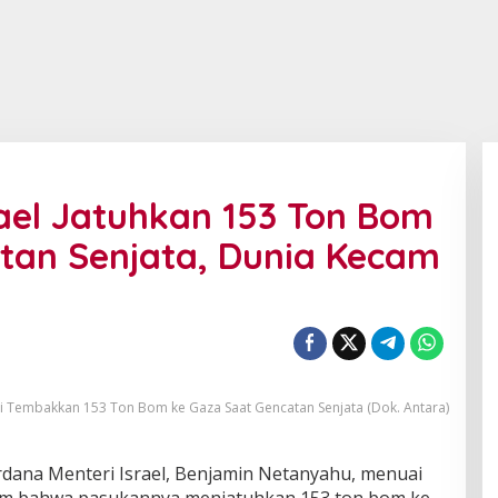
ael Jatuhkan 153 Ton Bom
tan Senjata, Dunia Kecam
ui Tembakkan 153 Ton Bom ke Gaza Saat Gencatan Senjata (Dok. Antara)
dana Menteri Israel, Benjamin Netanyahu, menuai