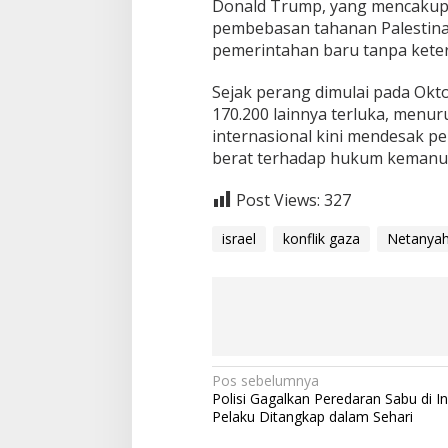
Donald Trump, yang mencakup 
s
pembebasan tahanan Palestina
a
a
pemerintahan baru tanpa keter
t
G
Sejak perang dimulai pada Okto
e
170.200 lainnya terluka, menu
n
internasional kini mendesak p
c
a
berat terhadap hukum kemanusi
t
a
Post Views:
327
n
S
israel
konflik gaza
Netanya
e
n
j
a
t
a
,
D
N
Pos sebelumnya
u
Polisi Gagalkan Peredaran Sabu di I
a
n
Pelaku Ditangkap dalam Sehari
i
v
a