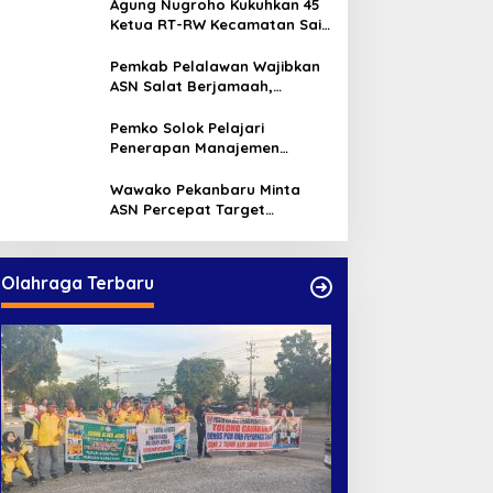
Agung Nugroho Kukuhkan 45
Ketua RT-RW Kecamatan Sail,
Minta Aktif Serap Aspirasi
Warga
Pemkab Pelalawan Wajibkan
ASN Salat Berjamaah,
Absebsi Harian Bertambah
Jadi Empat Kali
Pemko Solok Pelajari
Penerapan Manajemen
Talenta di Pemko Pekanbaru
Wawako Pekanbaru Minta
ASN Percepat Target
Program dan Tingkatkan
Pelayanan Publik
Olahraga Terbaru