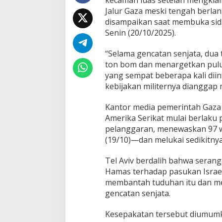
kecaman luas setelah mengkla
e
Jalur Gaza meski tengah berla
l
disampaikan saat membuka sida
J
a
Senin (20/10/2025).
t
u
“Selama gencatan senjata, dua
h
ton bom dan menargetkan puluha
k
yang sempat beberapa kali dii
a
n
kebijakan militernya dianggap
1
5
Kantor media pemerintah Gaza 
3
Amerika Serikat mulai berlaku 
T
pelanggaran, menewaskan 97 
o
n
(19/10)—dan melukai sedikitnya
B
o
Tel Aviv berdalih bahwa seran
m
Hamas terhadap pasukan Israel
k
membantah tuduhan itu dan me
e
G
gencatan senjata.
a
z
Kesepakatan tersebut diumumk
a