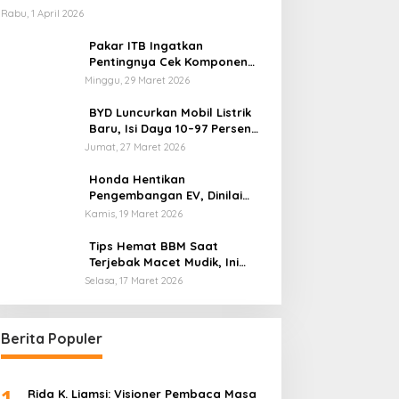
Rabu, 1 April 2026
Pakar ITB Ingatkan
Pentingnya Cek Komponen
Kendaraan Usai Mudik
Minggu, 29 Maret 2026
BYD Luncurkan Mobil Listrik
Baru, Isi Daya 10–97 Persen
Hanya 9 Menit
Jumat, 27 Maret 2026
Honda Hentikan
Pengembangan EV, Dinilai
Kian Tertinggal di Industri
Kamis, 19 Maret 2026
Otomotif Global
Tips Hemat BBM Saat
Terjebak Macet Mudik, Ini
Saran Pakar ITB
Selasa, 17 Maret 2026
Berita Populer
1
Rida K. Liamsi: Visioner Pembaca Masa