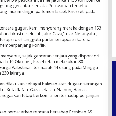
im bahwa pasukannya menjatuhkan 153 ton bom ke
ngsung gencatan senjata. Pernyataan tersebut
ng musim dingin parlemen Israel, Knesset, pada
 tentara gugur, kami menyerang mereka dengan 153
n lokasi di seluruh Jalur Gaza,” ujar Netanyahu,
nterupsi oleh anggota parlemen oposisi karena
 memperpanjang konflik.
menyebut, sejak gencatan senjata yang disponsori
pada 10 Oktober, Israel telah melakukan 80
warga Palestina—termasuk 44 orang pada Minggu
 230 lainnya.
gan dilakukan sebagai balasan atas dugaan serangan
 di Kota Rafah, Gaza selatan. Namun, Hamas
negaskan tetap berkomitmen terhadap perjanjian
an berdasarkan rencana bertahap Presiden AS