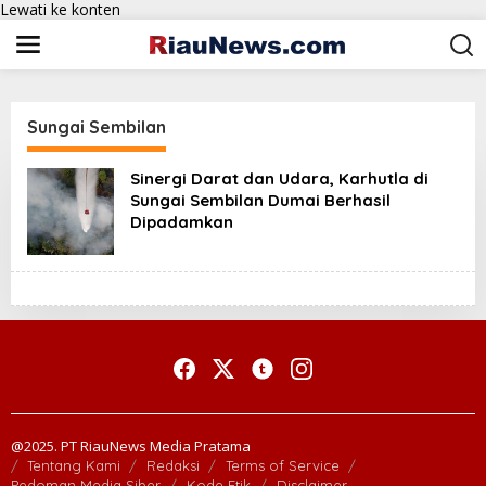
Lewati ke konten
Sungai Sembilan
Sinergi Darat dan Udara, Karhutla di
Sungai Sembilan Dumai Berhasil
Dipadamkan
@2025. PT RiauNews Media Pratama
Tentang Kami
Redaksi
Terms of Service
Pedoman Media Siber
Kode Etik
Disclaimer