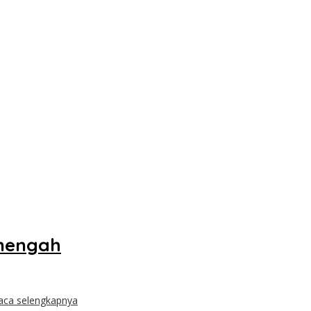
enengah
aca selengkapnya