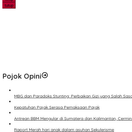
tutup
Jangan Lewatkan! Denda Tunggakan Pajak PBB Pekanbaru Dihapu
AI Ubah Peta Persaingan Bisnis, Pelaku Usaha Pekanbaru Dituntut
Tertinggal 0-1, KJFA Comeback 2-1 atas PS Siak dan Melaju ke Final
Ditolak Calon Mertua, Pria 20 Tahun Bacok Ayah Kekasih
Polsek Kandis Bergerak Bersama Petani untuk Ketahanan Panga
Pojok Opini
MBG dan Paradoks Stunting: Perbaikan Gizi yang Salah Sas
Kepatuhan Pajak Serasa Pemaksaan Pajak
Antrean BBM Mengular di Sumatera dan Kalimantan, Cermin
Raport Merah hari anak dalam asuhan Sekulerisme