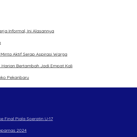
ja Informal, Ini Alasannya
u
inta Aktif Serap Aspirasi Warga
 Harian Bertambah Jadi Empat Kali
mko Pekanbaru
 Final Piala Soeratin U-17
Peparnas 2024