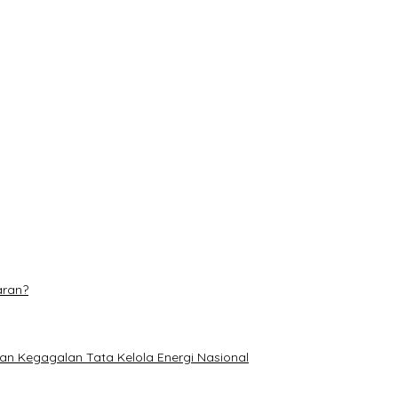
s hingga 31 Agustus
 Makin Adaptif
 Piala Soeratin U-17
n, Pastikan Tanaman Jagung Tumbuh Subur
aran?
an Kegagalan Tata Kelola Energi Nasional