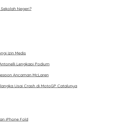
Sekolah Negeri?
ngi Izin Medis
Antonelli Lengkapi Podium
 Respon Ancaman McLaren
elangka Usai Crash di MotoGP Catalunya
an iPhone Fold