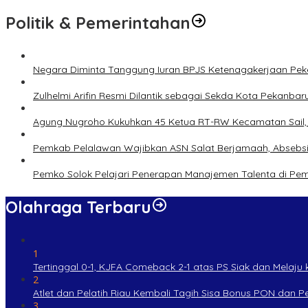
Politik & Pemerintahan
Negara Diminta Tanggung Iuran BPJS Ketenagakerjaan Peker
Zulhelmi Arifin Resmi Dilantik sebagai Sekda Kota Pekanbar
Agung Nugroho Kukuhkan 45 Ketua RT-RW Kecamatan Sail, M
Pemkab Pelalawan Wajibkan ASN Salat Berjamaah, Absebsi
Pemko Solok Pelajari Penerapan Manajemen Talenta di Pe
Olahraga Terbaru
1
Tertinggal 0-1, KJFA Comeback 2-1 atas PS Siak dan Melaju ke
2
Atlet dan Pelatih Riau Kembali Tagih Sisa Bonus PON dan 
3