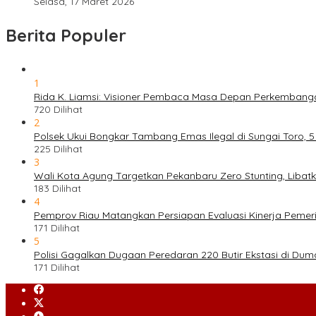
Selasa, 17 Maret 2026
Berita Populer
1
Rida K. Liamsi: Visioner Pembaca Masa Depan Perkembang
720 Dilihat
2
Polsek Ukui Bongkar Tambang Emas Ilegal di Sungai Toro, 
225 Dilihat
3
Wali Kota Agung Targetkan Pekanbaru Zero Stunting, Libat
183 Dilihat
4
Pemprov Riau Matangkan Persiapan Evaluasi Kinerja Pemeri
171 Dilihat
5
Polisi Gagalkan Dugaan Peredaran 220 Butir Ekstasi di Dum
171 Dilihat