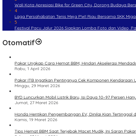
Wali Kota Apresiasi Bike for Green City, Dorong Budaya Be
4
Laga Persahabatan Tenis Meja PWI Riau Bersama SKK Miga
5
Festival Pacu Jalur 2026 Siapkan Lomba Foto dan Video, P
Otomatif
Pakar Ungkap Cara Hemat BBM, Hindari Akselerasi Mendad
Rabu, 1 April 2026
Pakar ITB Ingatkan Pentingnya Cek Komponen Kendaraan U
Minggu, 29 Maret 2026
BYD Luncurkan Mobil Listrik Baru, Isi Daya 10–97 Persen Han
Jumat, 27 Maret 2026
Honda Hentikan Pengembangan EV, Dinilai Kian Tertinggal di
Kamis, 19 Maret 2026
Tips Hemat BBM Saat Terjebak Macet Mudik, Ini Saran Pakar