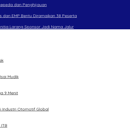
rsepeda dan Penghijauan
s dan EMP Bentu Diramaikan 38 Peserta
anitia Larang Sponsor Jadi Nama Jalur
ak
sai Mudik
ya 9 Menit
 Industri Otomotif Global
 ITB