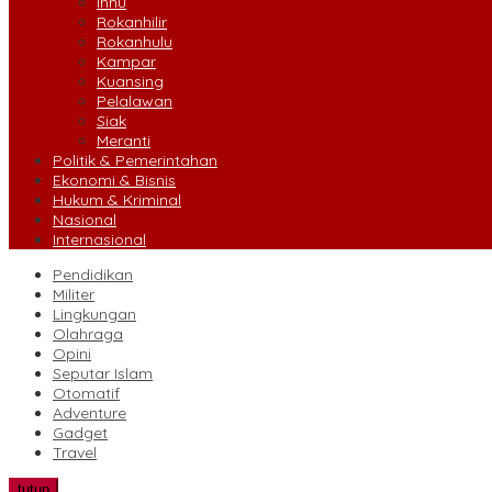
Inhu
Rokanhilir
Rokanhulu
Kampar
Kuansing
Pelalawan
Siak
Meranti
Politik & Pemerintahan
Ekonomi & Bisnis
Hukum & Kriminal
Nasional
Internasional
Pendidikan
Militer
Lingkungan
Olahraga
Opini
Seputar Islam
Otomatif
Adventure
Gadget
Travel
tutup