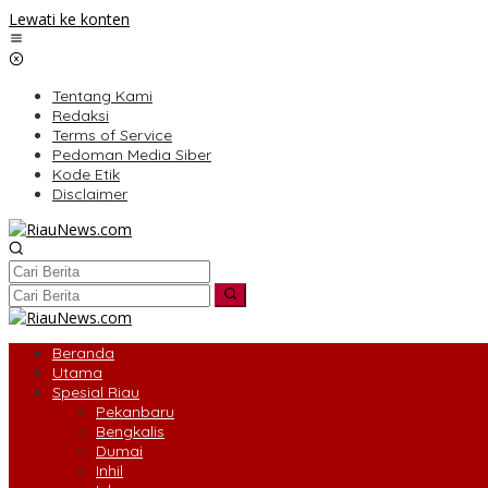
Lewati ke konten
Tentang Kami
Redaksi
Terms of Service
Pedoman Media Siber
Kode Etik
Disclaimer
Beranda
Utama
Spesial Riau
Pekanbaru
Bengkalis
Dumai
Inhil