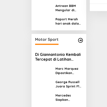
Sasaran?
Pemaksaan
Pajak
Antrean BBM
Mengular di
Sumatera dan
Kalimantan,
Raport Merah
Cerminan
hari anak dalam
Kegagalan Tata
asuhan
Kelola Energi
Sekulerisme
Nasional
Motor Sport
Di Giannantonio Kembali
Tercepat di Latihan
MotoGP Italia
Marc Marquez
Dipastikan
Tampil di
MotoGP Italia
George Russell
Usai Kantongi
Juara Sprint F1
Izin Medis
GP Kanada 2026,
Norris dan
Mercedes
Antonelli
Siapkan
Lengkapi Podium
Upgrade W17 di