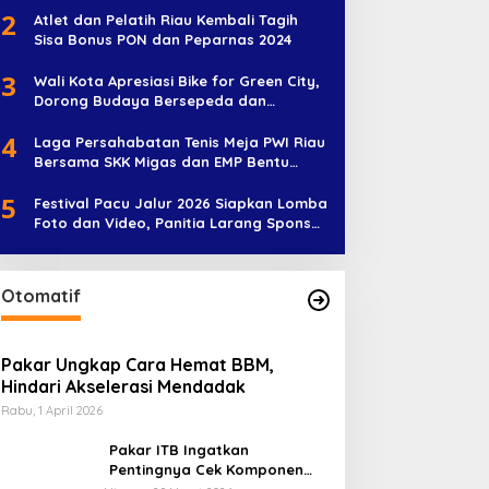
2
Atlet dan Pelatih Riau Kembali Tagih
Sisa Bonus PON dan Peparnas 2024
3
Wali Kota Apresiasi Bike for Green City,
Dorong Budaya Bersepeda dan
Penghijauan
4
Laga Persahabatan Tenis Meja PWI Riau
Bersama SKK Migas dan EMP Bentu
Diramaikan 38 Peserta
5
Festival Pacu Jalur 2026 Siapkan Lomba
Foto dan Video, Panitia Larang Sponsor
Jadi Nama Jalur
Otomatif
Pakar Ungkap Cara Hemat BBM,
Hindari Akselerasi Mendadak
Rabu, 1 April 2026
Pakar ITB Ingatkan
Pentingnya Cek Komponen
Kendaraan Usai Mudik