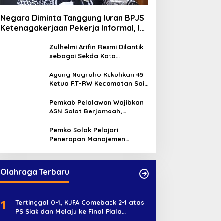
Negara Diminta Tanggung Iuran BPJS
Ketenagakerjaan Pekerja Informal, Ini
Alasannya
Zulhelmi Arifin Resmi Dilantik
sebagai Sekda Kota
Pekanbaru
Agung Nugroho Kukuhkan 45
Ketua RT-RW Kecamatan Sail,
Minta Aktif Serap Aspirasi
Warga
Pemkab Pelalawan Wajibkan
ASN Salat Berjamaah,
Absebsi Harian Bertambah
Jadi Empat Kali
Pemko Solok Pelajari
Penerapan Manajemen
Talenta di Pemko Pekanbaru
Olahraga Terbaru
1
Tertinggal 0-1, KJFA Comeback 2-1 atas
PS Siak dan Melaju ke Final Piala
Soeratin U-17