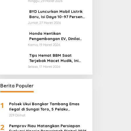
Minggu, 29 Maret 2026
BYD Luncurkan Mobil Listrik
Baru, Isi Daya 10–97 Persen
Hanya 9 Menit
Jumat, 27 Maret 2026
Honda Hentikan
Pengembangan EV, Dinilai
Kian Tertinggal di Industri
Kamis, 19 Maret 2026
Otomotif Global
Tips Hemat BBM Saat
Terjebak Macet Mudik, Ini
Saran Pakar ITB
Selasa, 17 Maret 2026
Berita Populer
1
Polsek Ukui Bongkar Tambang Emas
Ilegal di Sungai Toro, 5 Pelaku
Diamankan
229 Dilihat
2
Pemprov Riau Matangkan Persiapan
Evaluasi Kinerja Pemerintah Digital 2026