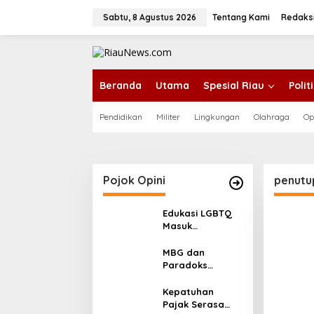
L
e
Sabtu, 8 Agustus 2026
Tentang Kami
Redaks
w
a
tutup
t
i
k
Beranda
Utama
Spesial Riau
Poli
e
k
Pendidikan
Militer
Lingkungan
Olahraga
Op
o
n
t
e
n
Pojok Opini
penutu
Edukasi LGBTQ
Masuk
Kurikulum,
Efektifkah
MBG dan
Menjadi Benteng
Paradoks
Moral Generasi
Stunting:
Muda?
Perbaikan Gizi
Kepatuhan
yang Salah
Pajak Serasa