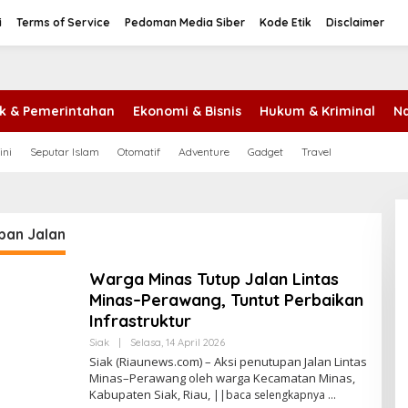
i
Terms of Service
Pedoman Media Siber
Kode Etik
Disclaimer
tik & Pemerintahan
Ekonomi & Bisnis
Hukum & Kriminal
Na
ini
Seputar Islam
Otomatif
Adventure
Gadget
Travel
pan Jalan
Warga Minas Tutup Jalan Lintas
Minas–Perawang, Tuntut Perbaikan
Infrastruktur
Siak
|
Selasa, 14 April 2026
O
L
Siak (Riaunews.com) – Aksi penutupan Jalan Lintas
E
Minas–Perawang oleh warga Kecamatan Minas,
H
Kabupaten Siak, Riau,
||baca selengkapnya
A
N