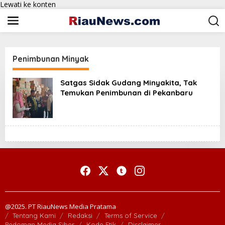
Lewati ke konten
Penimbunan Minyak
Satgas Sidak Gudang Minyakita, Tak
Temukan Penimbunan di Pekanbaru
@2025. PT RiauNews Media Pratama
Tentang Kami
Redaksi
Terms of Service
Pedoman Media Siber
Kode Etik
Disclaimer