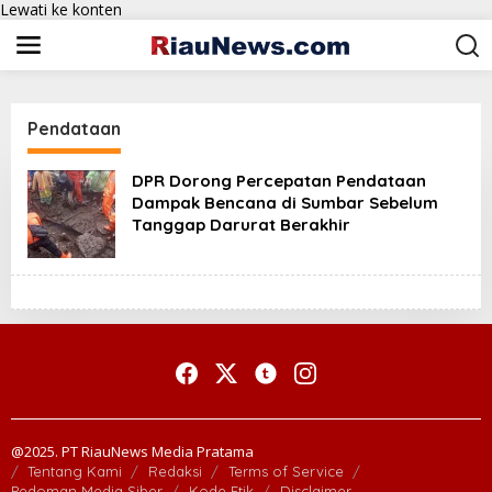
Lewati ke konten
Pendataan
DPR Dorong Percepatan Pendataan
Dampak Bencana di Sumbar Sebelum
Tanggap Darurat Berakhir
@2025. PT RiauNews Media Pratama
Tentang Kami
Redaksi
Terms of Service
Pedoman Media Siber
Kode Etik
Disclaimer