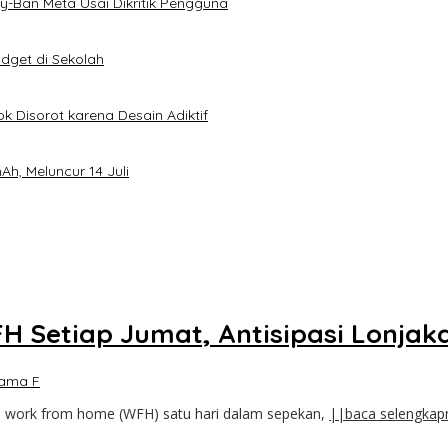
-Ban Meta Usai Dikritik Pengguna
dget di Sekolah
k Disorot karena Desain Adiktif
h, Meluncur 14 Juli
H Setiap Jumat, Antisipasi Lonja
tama F
n work from home (WFH) satu hari dalam sepekan,
||baca selengkap