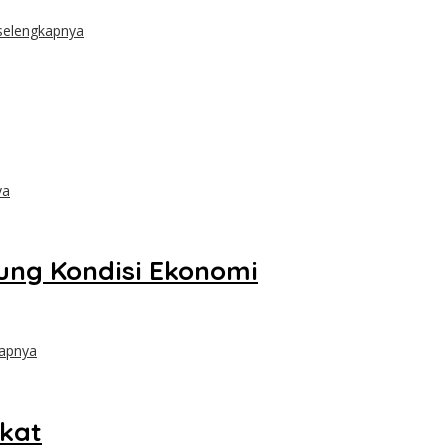
selengkapnya
ya
tung Kondisi Ekonomi
kapnya
gkat