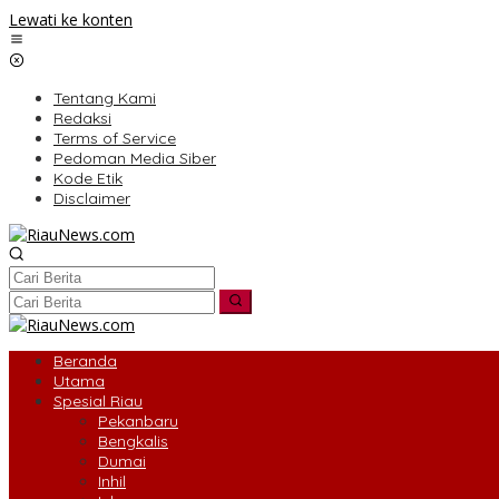
Lewati ke konten
Tentang Kami
Redaksi
Terms of Service
Pedoman Media Siber
Kode Etik
Disclaimer
Beranda
Utama
Spesial Riau
Pekanbaru
Bengkalis
Dumai
Inhil