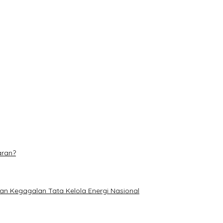
ar Warga di Inhil
k Meranti Resmi Dikukuhkan
tuan Nelayan di Pulau Rupat
 Pusat Beragam Layanan
aran?
an Kegagalan Tata Kelola Energi Nasional