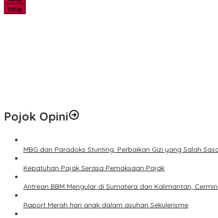
tutup
Berhasil Ditangkap, Buaya Muara Besar Keluar dari Sungai dan Kej
Wujudkan Generasi Muda Peduli Lingkungan, Bhuwana Lestari Telu
Ekspedisi Merah Putih Tanam Ribuan Mangrove dan Serahkan Ban
Hari Jadi ke-69 Riau Diawali Senam Massal, Stadion Utama Jadi
Pojok Opini
MBG dan Paradoks Stunting: Perbaikan Gizi yang Salah Sas
Kepatuhan Pajak Serasa Pemaksaan Pajak
Antrean BBM Mengular di Sumatera dan Kalimantan, Cermin
Raport Merah hari anak dalam asuhan Sekulerisme