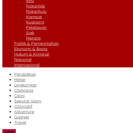
Inhu
Rokanhilir
Rokanhulu
Kampar
Kuansing
Pelalawan
Siak
Meranti
Politik & Pemerintahan
Ekonomi & Bisnis
Hukum & Kriminal
Nasional
Internasional
Pendidikan
Militer
Lingkungan
Olahraga
Opini
Seputar Islam
Otomatif
Adventure
Gadget
Travel
tutup