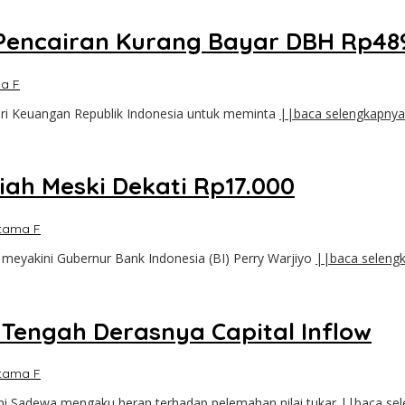
 Pencairan Kurang Bayar DBH Rp489,
a F
nteri Keuangan Republik Indonesia untuk meminta
||baca selengkapnya
ah Meski Dekati Rp17.000
tama F
meyakini Gubernur Bank Indonesia (BI) Perry Warjiyo
||baca seleng
Tengah Derasnya Capital Inflow
tama F
hi Sadewa mengaku heran terhadap pelemahan nilai tukar
||baca se