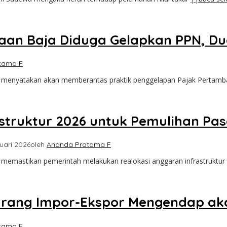
aan Baja Diduga Gelapkan PPN, Du
tama F
a menyatakan akan memberantas praktik penggelapan Pajak Pertam
astruktur 2026 untuk Pemulihan P
uari 2026
oleh
Ananda Pratama F
 memastikan pemerintah melakukan realokasi anggaran infrastruktu
arang Impor-Ekspor Mengendap ak
tama F