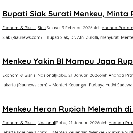
Bupati Siak Surati Menkeu, Minta
Ekonomi & Bisnis
,
Siak
|
Selasa, 3 Februari 2026
oleh
Ananda Pratam
Siak (Riaunews.com) – Bupati Siak, Dr. Afni Zulkifli, menyurati Me
Menkeu Yakin BI Mampu Jaga Rupi
Ekonomi & Bisnis
,
Nasional
|
Rabu, 21 Januari 2026
oleh
Ananda Pra
Jakarta (Riaunews.com) – Menteri Keuangan Purbaya Yudhi Sadewa 
Menkeu Heran Rupiah Melemah di 
Ekonomi & Bisnis
,
Nasional
|
Rabu, 21 Januari 2026
oleh
Ananda Pra
Jakarta (Riaunews.com) – Menteri Keuangan (Menkeu) Purbaya Yud