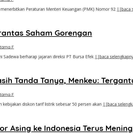
a menerbitkan Peraturan Menteri Keuangan (PMK) Nomor 92
||baca 
erantas Saham Gorengan
tama F
i Sadewa berharap jajaran direksi PT Bursa Efek
||baca selengkapn
Masih Tanda Tanya, Menkeu: Tergan
tama F
bijakan diskon tarif listrik sebesar 50 persen akan
||baca seleng
r Asing ke Indonesia Terus Menin