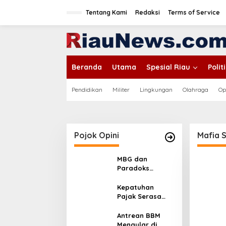
L
e
Tentang Kami
Redaksi
Terms of Service
w
a
tutup
t
i
k
Beranda
Utama
Spesial Riau
Poli
e
k
o
Pendidikan
Militer
Lingkungan
Olahraga
Op
n
t
e
n
Pojok Opini
Mafia S
MBG dan
Paradoks
Stunting:
Perbaikan Gizi
Kepatuhan
yang Salah
Pajak Serasa
Sasaran?
Pemaksaan
Pajak
Antrean BBM
Mengular di