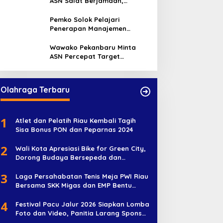
ASN Salat Berjamaah,
Absebsi Harian Bertambah
Jadi Empat Kali
Pemko Solok Pelajari
Penerapan Manajemen
Talenta di Pemko Pekanbaru
Wawako Pekanbaru Minta
ASN Percepat Target
Program dan Tingkatkan
Pelayanan Publik
Olahraga Terbaru
1
Atlet dan Pelatih Riau Kembali Tagih
Sisa Bonus PON dan Peparnas 2024
2
Wali Kota Apresiasi Bike for Green City,
Dorong Budaya Bersepeda dan
Penghijauan
3
Laga Persahabatan Tenis Meja PWI Riau
Bersama SKK Migas dan EMP Bentu
Diramaikan 38 Peserta
4
Festival Pacu Jalur 2026 Siapkan Lomba
Foto dan Video, Panitia Larang Sponsor
Jadi Nama Jalur