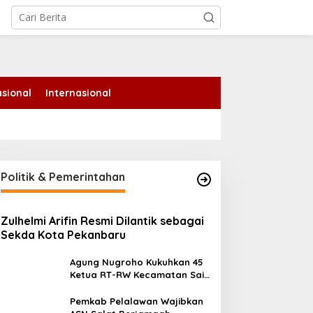
tutup
sional
Internasional
Politik & Pemerintahan
Zulhelmi Arifin Resmi Dilantik sebagai
Sekda Kota Pekanbaru
Agung Nugroho Kukuhkan 45
Ketua RT-RW Kecamatan Sail,
Minta Aktif Serap Aspirasi
Warga
Pemkab Pelalawan Wajibkan