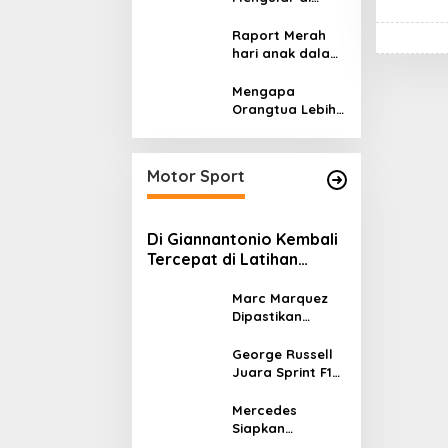
Sumatera dan
Kalimantan,
Raport Merah
Cerminan
hari anak dalam
Kegagalan Tata
asuhan
Kelola Energi
Sekulerisme
Mengapa
Nasional
Orangtua Lebih
Memilih Sekolah
Swasta
daripada
Motor Sport
Sekolah Negeri?
Di Giannantonio Kembali
Tercepat di Latihan
MotoGP Italia
Marc Marquez
Dipastikan
Tampil di
MotoGP Italia
George Russell
Usai Kantongi
Juara Sprint F1
Izin Medis
GP Kanada 2026,
Norris dan
Mercedes
Antonelli
Siapkan
Lengkapi Podium
Upgrade W17 di