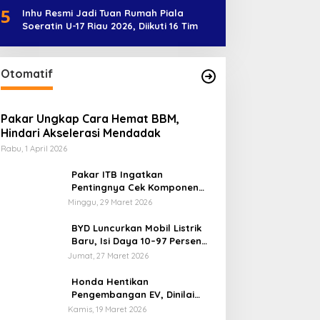
5
Inhu Resmi Jadi Tuan Rumah Piala
Soeratin U-17 Riau 2026, Diikuti 16 Tim
Otomatif
Pakar Ungkap Cara Hemat BBM,
Hindari Akselerasi Mendadak
Rabu, 1 April 2026
Pakar ITB Ingatkan
Pentingnya Cek Komponen
Kendaraan Usai Mudik
Minggu, 29 Maret 2026
BYD Luncurkan Mobil Listrik
Baru, Isi Daya 10–97 Persen
Hanya 9 Menit
Jumat, 27 Maret 2026
Honda Hentikan
Pengembangan EV, Dinilai
Kian Tertinggal di Industri
Kamis, 19 Maret 2026