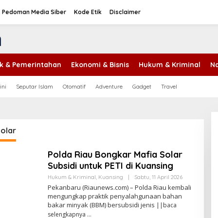
Pedoman Media Siber
Kode Etik
Disclaimer
tik & Pemerintahan
Ekonomi & Bisnis
Hukum & Kriminal
Na
ini
Seputar Islam
Otomatif
Adventure
Gadget
Travel
olar
Polda Riau Bongkar Mafia Solar
Subsidi untuk PETI di Kuansing
Hukum & Kriminal
,
Kuansing
|
Sabtu, 11 April 2026
O
L
Pekanbaru (Riaunews.com) – Polda Riau kembali
E
mengungkap praktik penyalahgunaan bahan
H
bakar minyak (BBM) bersubsidi jenis
||baca
A
N
selengkapnya