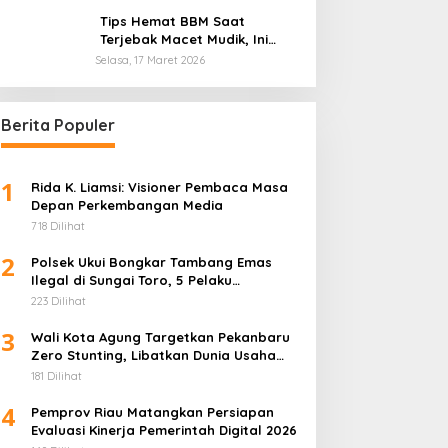
Otomotif Global
Tips Hemat BBM Saat
Terjebak Macet Mudik, Ini
Saran Pakar ITB
Selasa, 17 Maret 2026
Berita Populer
1
Rida K. Liamsi: Visioner Pembaca Masa
Depan Perkembangan Media
718 Dilihat
2
Polsek Ukui Bongkar Tambang Emas
Ilegal di Sungai Toro, 5 Pelaku
Diamankan
223 Dilihat
3
Wali Kota Agung Targetkan Pekanbaru
Zero Stunting, Libatkan Dunia Usaha
Penuhi Gizi Anak
181 Dilihat
4
Pemprov Riau Matangkan Persiapan
Evaluasi Kinerja Pemerintah Digital 2026