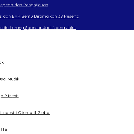
rsepeda dan Penghijauan
s dan EMP Bentu Diramaikan 38 Peserta
anitia Larang Sponsor Jadi Nama Jalur
ak
sai Mudik
ya 9 Menit
 Industri Otomotif Global
 ITB