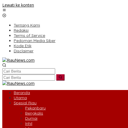
Lewati ke konten
Tentang Kami
Redaksi
Terms of Service
Pedoman Media Siber
Kode Etik
Disclaimer
Beranda
Utama
Spesial Riau
Pekanbaru
Bengkalis
Dumai
Inhil