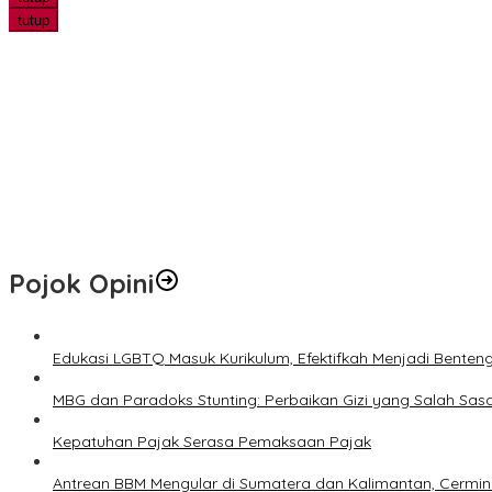
tutup
Bhabinkamtibmas Polsek Kandis Pantau Perkembangan Tanama
Edukasi LGBTQ Masuk Kurikulum, Efektifkah Menjadi Benteng Mora
Peneliti UWM Kembangkan Yogurt Seledri sebagai Pangan Fungsi
Marak Tawaran Kerja Palsu di Sosmed, Fakultas Hukum UWM Perku
PHR Tanam 700 Mangrove di Pesisir Dumai, Perkuat Mitigasi Abras
Pojok Opini
Edukasi LGBTQ Masuk Kurikulum, Efektifkah Menjadi Benten
MBG dan Paradoks Stunting: Perbaikan Gizi yang Salah Sas
Kepatuhan Pajak Serasa Pemaksaan Pajak
Antrean BBM Mengular di Sumatera dan Kalimantan, Cermin