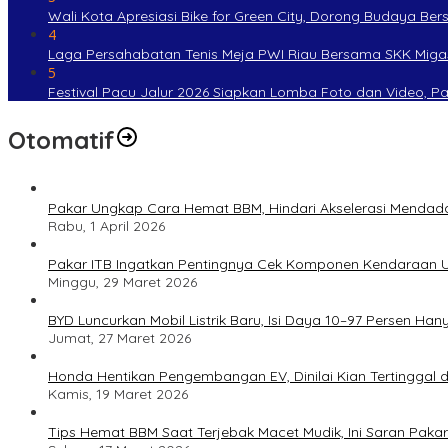
Wali Kota Apresiasi Bike for Green City, Dorong Budaya Be
4
Laga Persahabatan Tenis Meja PWI Riau Bersama SKK Miga
5
Festival Pacu Jalur 2026 Siapkan Lomba Foto dan Video, P
Otomatif
Pakar Ungkap Cara Hemat BBM, Hindari Akselerasi Mendad
Rabu, 1 April 2026
Pakar ITB Ingatkan Pentingnya Cek Komponen Kendaraan U
Minggu, 29 Maret 2026
BYD Luncurkan Mobil Listrik Baru, Isi Daya 10–97 Persen Han
Jumat, 27 Maret 2026
Honda Hentikan Pengembangan EV, Dinilai Kian Tertinggal di
Kamis, 19 Maret 2026
Tips Hemat BBM Saat Terjebak Macet Mudik, Ini Saran Pakar