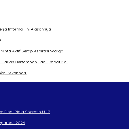
ja Informal, Ini Alasannya
u
inta Aktif Serap Aspirasi Warga
 Harian Bertambah Jadi Empat Kali
mko Pekanbaru
 Final Piala Soeratin U-17
Peparnas 2024