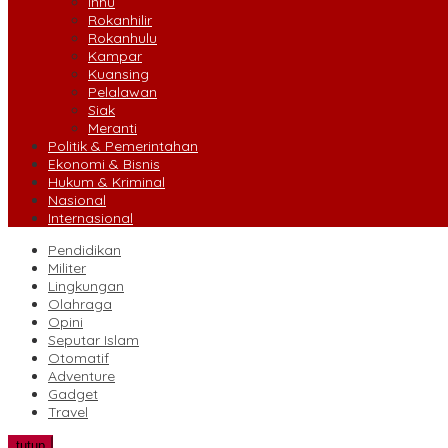
Inhu
Rokanhilir
Rokanhulu
Kampar
Kuansing
Pelalawan
Siak
Meranti
Politik & Pemerintahan
Ekonomi & Bisnis
Hukum & Kriminal
Nasional
Internasional
Pendidikan
Militer
Lingkungan
Olahraga
Opini
Seputar Islam
Otomatif
Adventure
Gadget
Travel
tutup