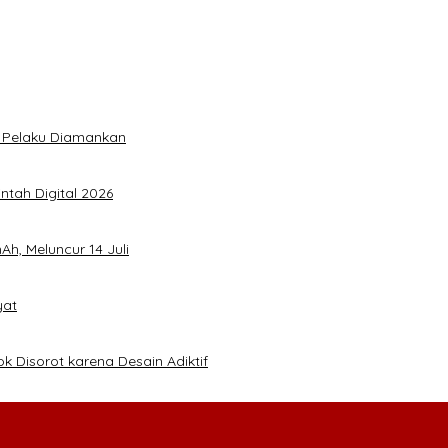
5 Pelaku Diamankan
ntah Digital 2026
h, Meluncur 14 Juli
yat
k Disorot karena Desain Adiktif