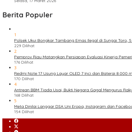
Selasa, 17 Maret 2026
Berita Populer
1
Polsek Ukui Bongkar Tambang Emas Ilegal di Sungai Toro, 
229 Dilihat
2
Pemprov Riau Matangkan Persiapan Evaluasi Kinerja Pemeri
176 Dilihat
3
Redmi Note 17 Usung Layar OLED 7 Inci dan Baterai 8.000 mA
170 Dilihat
4
Antrean BBM Tiada Usai, Bukti Negara Gagal Mengurus Rak
168 Dilihat
5
Meta Dinilai Langgar DSA Uni Eropa, Instagram dan Faceboo
154 Dilihat