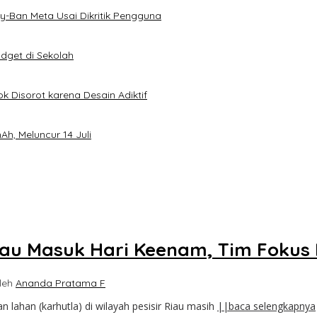
-Ban Meta Usai Dikritik Pengguna
dget di Sekolah
k Disorot karena Desain Adiktif
h, Meluncur 14 Juli
au Masuk Hari Keenam, Tim Fokus 
leh
Ananda Pratama F
ahan (karhutla) di wilayah pesisir Riau masih
||baca selengkapnya