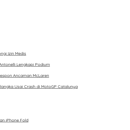
ngi Izin Medis
Antonelli Lengkapi Podium
 Respon Ancaman McLaren
elangka Usai Crash di MotoGP Catalunya
an iPhone Fold