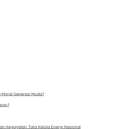
n Jagung di Jambai Makmur
l Generasi Muda?
onal
at Literasi Ketenagakerjaan Pelajar
i dan Perubahan Iklim
g Moral Generasi Muda?
aran?
an Kegagalan Tata Kelola Energi Nasional