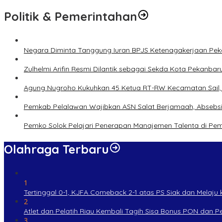
Politik & Pemerintahan
Negara Diminta Tanggung Iuran BPJS Ketenagakerjaan Peker
Zulhelmi Arifin Resmi Dilantik sebagai Sekda Kota Pekanbar
Agung Nugroho Kukuhkan 45 Ketua RT-RW Kecamatan Sail, M
Pemkab Pelalawan Wajibkan ASN Salat Berjamaah, Absebsi
Pemko Solok Pelajari Penerapan Manajemen Talenta di Pe
Olahraga Terbaru
1
Tertinggal 0-1, KJFA Comeback 2-1 atas PS Siak dan Melaju ke
2
Atlet dan Pelatih Riau Kembali Tagih Sisa Bonus PON dan 
3