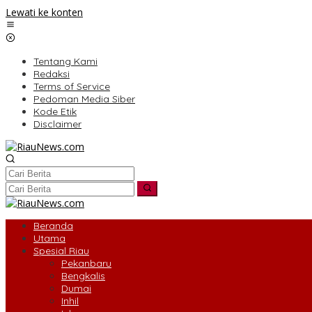
Lewati ke konten
Tentang Kami
Redaksi
Terms of Service
Pedoman Media Siber
Kode Etik
Disclaimer
Beranda
Utama
Spesial Riau
Pekanbaru
Bengkalis
Dumai
Inhil