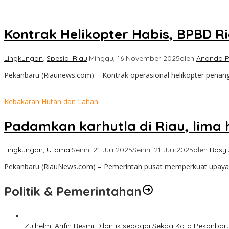
Kontrak Helikopter Habis, BPBD 
Lingkungan
,
Spesial Riau
|
Minggu, 16 November 2025
oleh
Ananda P
Pekanbaru (Riaunews.com) – Kontrak operasional helikopter penan
Kebakaran Hutan dan Lahan
Padamkan karhutla di Riau, lima 
Lingkungan
,
Utama
|
Senin, 21 Juli 2025
Senin, 21 Juli 2025
oleh
Rosy 
Pekanbaru (RiauNews.com) – Pemerintah pusat memperkuat upaya p
Politik & Pemerintahan
Zulhelmi Arifin Resmi Dilantik sebagai Sekda Kota Pekanbar