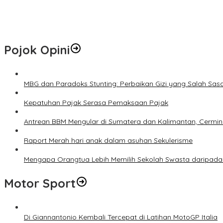
Hotspot di Riau Bertambah Jadi 45 Titik, Inhil dan Inhu Masih Men
Pemko Pekanbaru Kebut Persiapan Pengolahan Sampah Jadi Gas M
Pojok Opini
MBG dan Paradoks Stunting: Perbaikan Gizi yang Salah Sas
Kepatuhan Pajak Serasa Pemaksaan Pajak
Antrean BBM Mengular di Sumatera dan Kalimantan, Cermin
Raport Merah hari anak dalam asuhan Sekulerisme
Mengapa Orangtua Lebih Memilih Sekolah Swasta daripada 
Motor Sport
Di Giannantonio Kembali Tercepat di Latihan MotoGP Italia