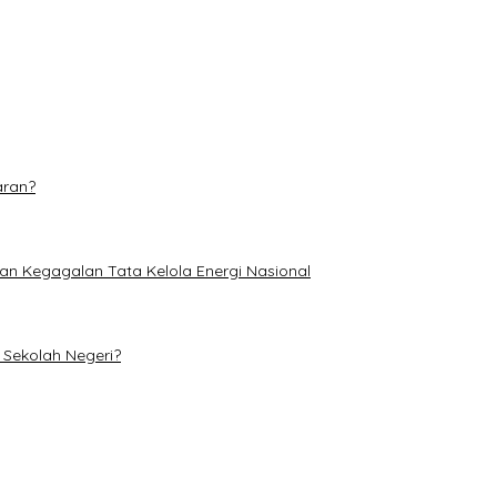
dominasi
etan di TPA Muara Fajar II
aran?
an Kegagalan Tata Kelola Energi Nasional
Sekolah Negeri?