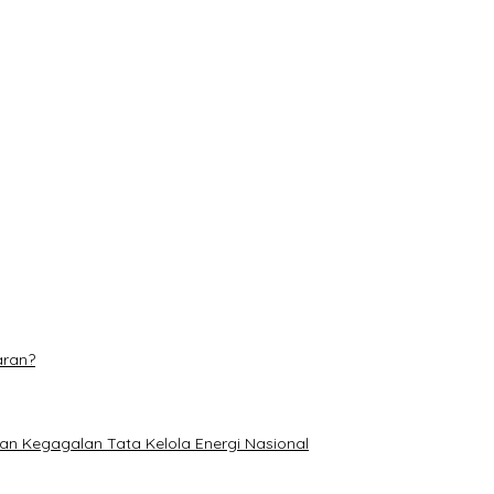
tuan Nelayan di Pulau Rupat
 Pusat Beragam Layanan
njang 6 Kilometer
dominasi
etan di TPA Muara Fajar II
aran?
an Kegagalan Tata Kelola Energi Nasional