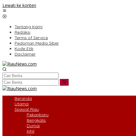
Lewati ke konten
Tentang Kami
Redaksi
Terms of Service
Pedoman Media Siber
Kode Etik
Disclaimer
Beranda
Utama
Spesial Riau
Pekanbaru
Bengkalis
Dumai
Inhil