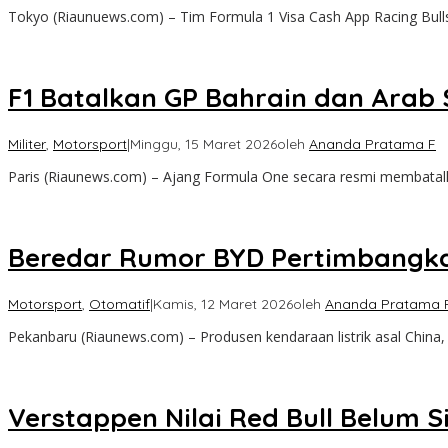
Tokyo (Riaunuews.com) – Tim Formula 1 Visa Cash App Racing Bull
F1 Batalkan GP Bahrain dan Arab S
Militer
,
Motorsport
|
Minggu, 15 Maret 2026
oleh
Ananda Pratama F
Paris (Riaunews.com) – Ajang Formula One secara resmi membatalk
Beredar Rumor BYD Pertimbangkan
Motorsport
,
Otomatif
|
Kamis, 12 Maret 2026
oleh
Ananda Pratama 
Pekanbaru (Riaunews.com) – Produsen kendaraan listrik asal Chin
Verstappen Nilai Red Bull Belum S