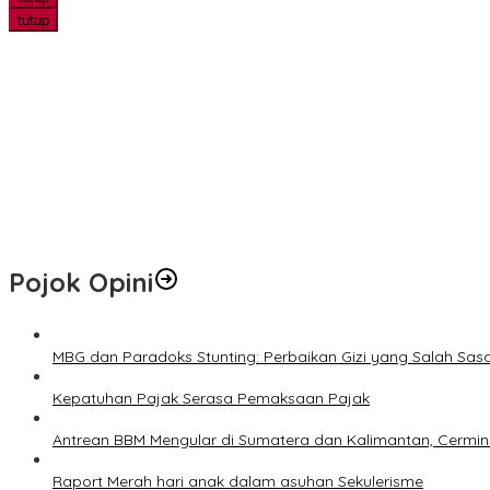
tutup
Ekspedisi Merah Putih Tanam Ribuan Mangrove dan Serahkan Ban
Hari Jadi ke-69 Riau Diawali Senam Massal, Stadion Utama Jadi
Pemprov Riau Perbaiki Ruas Jalan Maredan–Simpang Buatan Sepa
Hotspot di Riau Bertambah Jadi 45 Titik, Inhil dan Inhu Masih Men
Pemko Pekanbaru Kebut Persiapan Pengolahan Sampah Jadi Gas M
Pojok Opini
MBG dan Paradoks Stunting: Perbaikan Gizi yang Salah Sas
Kepatuhan Pajak Serasa Pemaksaan Pajak
Antrean BBM Mengular di Sumatera dan Kalimantan, Cermin
Raport Merah hari anak dalam asuhan Sekulerisme