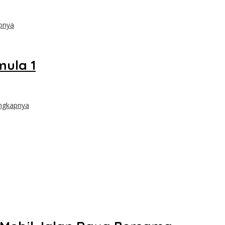
pnya
mula 1
ngkapnya