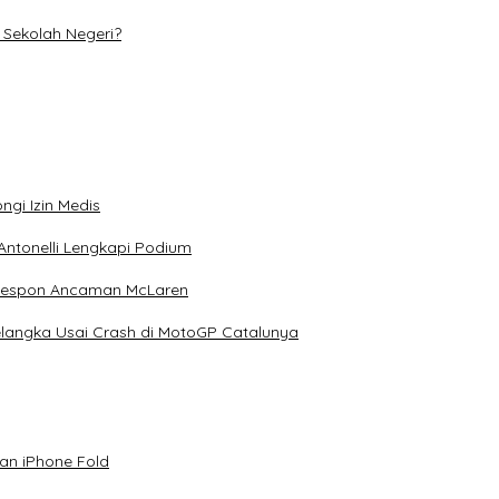
Sekolah Negeri?
ngi Izin Medis
Antonelli Lengkapi Podium
 Respon Ancaman McLaren
elangka Usai Crash di MotoGP Catalunya
an iPhone Fold