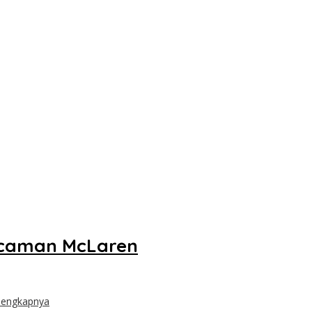
ncaman McLaren
lengkapnya