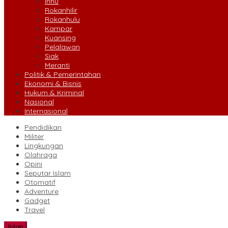
Inhu
Rokanhilir
Rokanhulu
Kampar
Kuansing
Pelalawan
Siak
Meranti
Politik & Pemerintahan
Ekonomi & Bisnis
Hukum & Kriminal
Nasional
Internasional
Pendidikan
Militer
Lingkungan
Olahraga
Opini
Seputar Islam
Otomatif
Adventure
Gadget
Travel
tutup