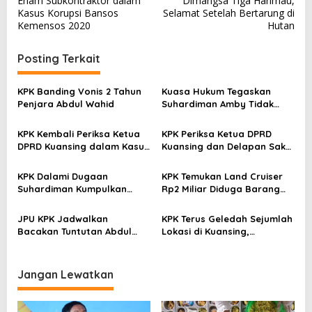
Enam Subkontraktor dalam
Dimangsa Tiga Harimau,
v
Kasus Korupsi Bansos
Selamat Setelah Bertarung di
Kemensos 2020
Hutan
i
g
Posting Terkait
a
s
KPK Banding Vonis 2 Tahun
Kuasa Hukum Tegaskan
Penjara Abdul Wahid
Suhardiman Amby Tidak
i
Ajukan Praperadilan di
p
Kasus KPK
KPK Kembali Periksa Ketua
KPK Periksa Ketua DPRD
o
DPRD Kuansing dalam Kasus
Kuansing dan Delapan Saksi
Dugaan Suap Bupati
dalam Kasus Dugaan Suap
s
Nonaktif Suhardiman Amby
Suhardiman Amby
KPK Dalami Dugaan
KPK Temukan Land Cruiser
Suhardiman Kumpulkan
Rp2 Miliar Diduga Barang
Dana dari 914 Petani untuk
Bukti Suap Sekda Kuansing
Urus Pelepasan Hutan
di Gudang Pematangsiantar
JPU KPK Jadwalkan
KPK Terus Geledah Sejumlah
Bacakan Tuntutan Abdul
Lokasi di Kuansing,
Wahid pada 9 Juli
Penyidikan Kasus Suap
Sekda Terus Berkembang
Jangan Lewatkan