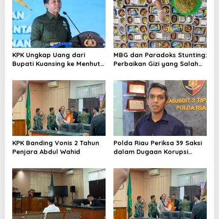
KPK Ungkap Uang dari
MBG dan Paradoks Stunting:
Bupati Kuansing ke Menhut
Perbaikan Gizi yang Salah
Belum Dikembalikan
Sasaran?
Sepenuhnya
KPK Banding Vonis 2 Tahun
Polda Riau Periksa 39 Saksi
Penjara Abdul Wahid
dalam Dugaan Korupsi
Proyek Jembatan Air Hitam
Rohil