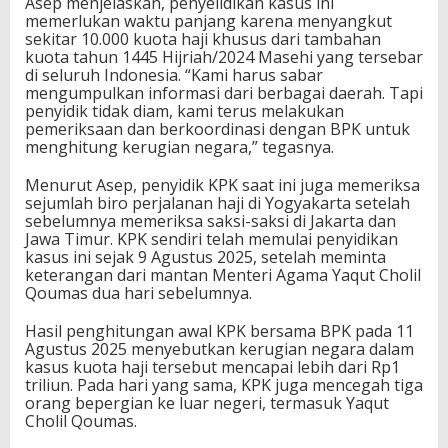
Asep menjelaskan, penyelidikan kasus ini
memerlukan waktu panjang karena menyangkut
sekitar 10.000 kuota haji khusus dari tambahan
kuota tahun 1445 Hijriah/2024 Masehi yang tersebar
di seluruh Indonesia. “Kami harus sabar
mengumpulkan informasi dari berbagai daerah. Tapi
penyidik tidak diam, kami terus melakukan
pemeriksaan dan berkoordinasi dengan BPK untuk
menghitung kerugian negara,” tegasnya.
Menurut Asep, penyidik KPK saat ini juga memeriksa
sejumlah biro perjalanan haji di Yogyakarta setelah
sebelumnya memeriksa saksi-saksi di Jakarta dan
Jawa Timur. KPK sendiri telah memulai penyidikan
kasus ini sejak 9 Agustus 2025, setelah meminta
keterangan dari mantan Menteri Agama Yaqut Cholil
Qoumas dua hari sebelumnya.
Hasil penghitungan awal KPK bersama BPK pada 11
Agustus 2025 menyebutkan kerugian negara dalam
kasus kuota haji tersebut mencapai lebih dari Rp1
triliun. Pada hari yang sama, KPK juga mencegah tiga
orang bepergian ke luar negeri, termasuk Yaqut
Cholil Qoumas.