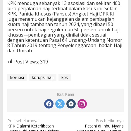
KPK menduga sebanyak 13 asosiasi dan sekitar 400
biro perjalanan haji terlibat dalam kasus ini. Selain
KPK, Panitia Khusus (Pansus) Angket Haji DPR RI
juga menemukan kejanggalan dalam pembagian
kuota haji tambahan tahun 2024, yang dibagi 50
persen untuk haji reguler dan 50 persen untuk haji
khusus—pembagian yang dinilai tidak sesuai
dengan ketentuan Pasal 64 Undang-Undang Nomor
8 Tahun 2019 tentang Penyelenggaraan Ibadah Haji
dan Umrah.
Post Views:
319
korupsi
korupsi haji
kpk
Ikuti Kami
N
Pos sebelumnya
Pos berikutnya
KPK Dalami Keterlibatan
Petani di Inhu Nyaris
a