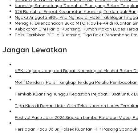
Kuansing Satu-satunya Daerah di Riau yang Belum Tetapkan
526 Rumah di Empat Kecamatan Kuansing Terdampak Banji
Ngaku Anggota BNN, Pria Nginap di Hotel Tak Bayar hingga
Menag RI Direncanakan Buka MTQ Riau ke-44 di Kuantan Sin
Kebakaran Dini Hari di Kuansing, Rumah Makan Ludes Terba
Polisi Tertibkan PETI di Kuansing, Tiga Rakit Penambang E
Jangan Lewatkan
KPK Ungkap Uang dari Bupati Kuansing ke Menhut Belum D
Motif Dendam, Polisi Tangkap Terduga Pelaku Pembacokan d
Pemkab Kuansing Tunggu Kepastian Pejabat Pusat untuk Buk
Tiga Kios di Depan Hotel Osin Teluk Kuantan Ludes Terbakar
Festival Pacu Jalur 2026 Siapkan Lomba Foto dan Video, P
Persiapan Pacu Jalur, Polsek Kuantan Hilir Pasang Spandu