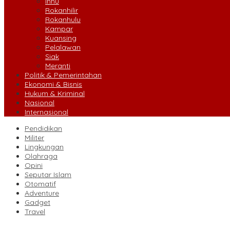
Inhu
Rokanhilir
Rokanhulu
Kampar
Kuansing
Pelalawan
Siak
Meranti
Politik & Pemerintahan
Ekonomi & Bisnis
Hukum & Kriminal
Nasional
Internasional
Pendidikan
Militer
Lingkungan
Olahraga
Opini
Seputar Islam
Otomatif
Adventure
Gadget
Travel