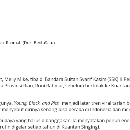
oni Rahmat. (Dok. BeritaSatu)
, Melly Mike, tiba di Bandara Sultan Syarif Kasim (SSK) II P
 Provinsi Riau, Roni Rahmat, sebelum bertolak ke Kuantan 
agunya,
Young, Black, and Rich
, menjadi latar tren viral taria
y menyebut dirinya senang bisa berada di Indonesia dan me
n budaya yang harus dibanggakan. Ia menyatakan penuh ene
in digelar setiap tahun di Kuantan Singingi.