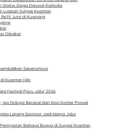
 Status Siaga Darurat Karhutla
r Luapan Sungai Kuantan
 Rp15 Juta di Kuansing
gingi
kar
mas Dibakar
ikembalikan Sepenuhnya
i Kuantan Hilir
a Festival Pacu Jalur 2026
, Api Diduga Berasal dari Kios Konter Ponsel
anitia Larang Sponsor Jadi Nama Jalur
k Peringatan Bahaya Buaya di Sungai Kuantan