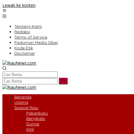
Lewati ke konten
Tentang Kami
Redaksi
Terms of Service
Pedoman Media Siber
Kode Etik
Disclaimer
Beranda
Utama
Spesial Riau
Pekanbaru
Bengkalis
Dumai
Inhil