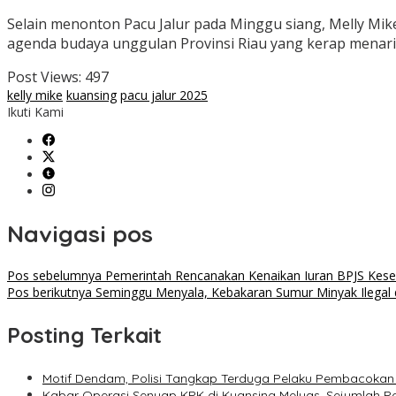
Selain menonton Pacu Jalur pada Minggu siang, Melly Mike 
agenda budaya unggulan Provinsi Riau yang kerap menar
Post Views:
497
kelly mike
kuansing
pacu jalur 2025
Ikuti Kami
Navigasi pos
Pos sebelumnya
Pemerintah Rencanakan Kenaikan Iuran BPJS Kese
Pos berikutnya
Seminggu Menyala, Kebakaran Sumur Minyak Ilegal 
Posting Terkait
Motif Dendam, Polisi Tangkap Terduga Pelaku Pembacokan d
Kabar Operasi Senyap KPK di Kuansing Meluas, Sejumlah P