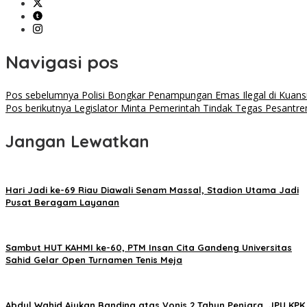
Navigasi pos
Pos sebelumnya
Polisi Bongkar Penampungan Emas Ilegal di Kuan
Pos berikutnya
Legislator Minta Pemerintah Tindak Tegas Pesantren
Jangan Lewatkan
Hari Jadi ke-69 Riau Diawali Senam Massal, Stadion Utama Jadi
Pusat Beragam Layanan
Sambut HUT KAHMI ke-60, PTM Insan Cita Gandeng Universitas
Sahid Gelar Open Turnamen Tenis Meja
Abdul Wahid Ajukan Banding atas Vonis 2 Tahun Penjara, JPU KPK