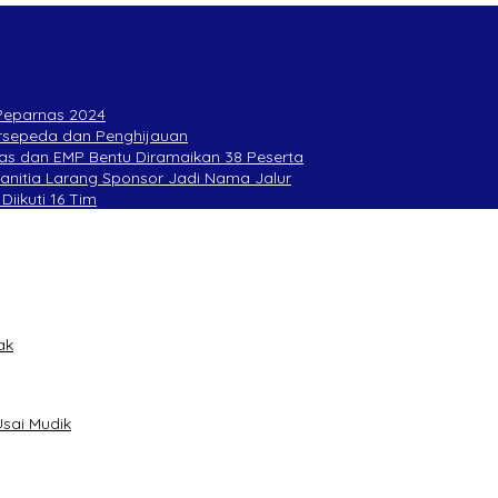
 Peparnas 2024
Bersepeda dan Penghijauan
as dan EMP Bentu Diramaikan 38 Peserta
Panitia Larang Sponsor Jadi Nama Jalur
Diikuti 16 Tim
ak
sai Mudik