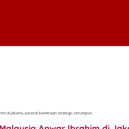
m di Jakarta, pererat kemitraan strategis serumpun
alaysia Anwar Ibrahim di Jaka