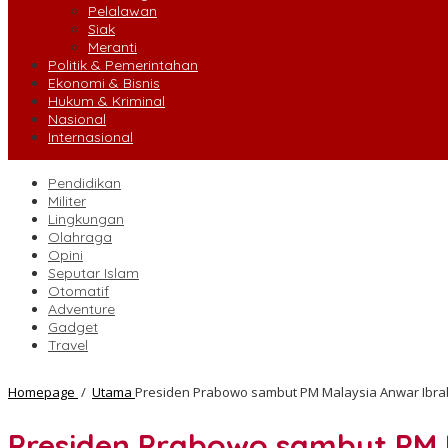
Pelalawan
Siak
Meranti
Politik & Pemerintahan
Ekonomi & Bisnis
Hukum & Kriminal
Nasional
Internasional
Pendidikan
Militer
Lingkungan
Olahraga
Opini
Seputar Islam
Otomatif
Adventure
Gadget
Travel
Homepage
/
Utama
Presiden Prabowo sambut PM Malaysia Anwar Ibrahi
Presiden Prabowo sambut PM M