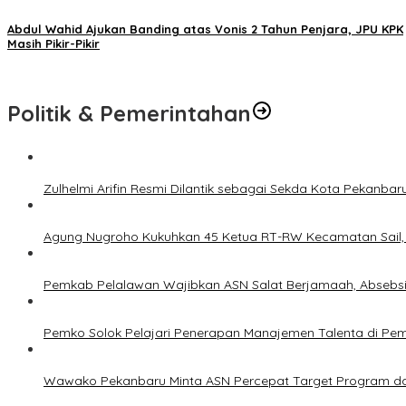
Abdul Wahid Ajukan Banding atas Vonis 2 Tahun Penjara, JPU KPK
Masih Pikir-Pikir
Politik & Pemerintahan
Zulhelmi Arifin Resmi Dilantik sebagai Sekda Kota Pekanbar
Agung Nugroho Kukuhkan 45 Ketua RT-RW Kecamatan Sail, M
Pemkab Pelalawan Wajibkan ASN Salat Berjamaah, Absebsi
Pemko Solok Pelajari Penerapan Manajemen Talenta di Pe
Wawako Pekanbaru Minta ASN Percepat Target Program da