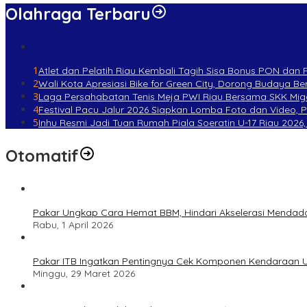
Olahraga Terbaru
1
Atlet dan Pelatih Riau Kembali Tagih Sisa Bonus PON dan
2
Wali Kota Apresiasi Bike for Green City, Dorong Budaya 
3
Laga Persahabatan Tenis Meja PWI Riau Bersama SKK Mig
4
Festival Pacu Jalur 2026 Siapkan Lomba Foto dan Video, 
5
Inhu Resmi Jadi Tuan Rumah Piala Soeratin U-17 Riau 2026, 
Otomatif
Pakar Ungkap Cara Hemat BBM, Hindari Akselerasi Mendad
Rabu, 1 April 2026
Pakar ITB Ingatkan Pentingnya Cek Komponen Kendaraan U
Minggu, 29 Maret 2026