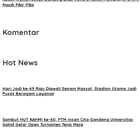
Masih Pikir-Pikir
Komentar
Hot News
Hari Jadi ke-69 Riau Diawali Senam Massal, Stadion Utama Jadi
Pusat Beragam Layanan
Sambut HUT KAHMI ke-60, PTM Insan Cita Gandeng Universitas
Sahid Gelar Open Turnamen Tenis Meja