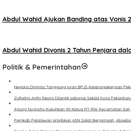
Abdul Wahid Ajukan Banding atas Vonis 2 
Abdul Wahid Divonis 2 Tahun Penjara da
Politik & Pemerintahan
Negara Diminta Tanggung Iuran BPJS Ketenagakerjaan Peker
Zulhelmi Arifin Resmi Dilantik sebagai Sekda Kota Pekanbar
Agung Nugroho Kukuhkan 45 Ketua RT-RW Kecamatan Sail, M
Pemkab Pelalawan Wajibkan ASN Salat Berjamaah, Absebsi