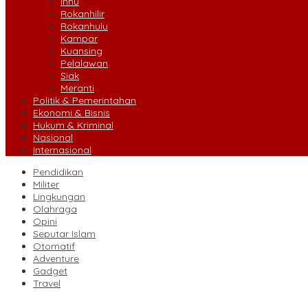
Inhu
Rokanhilir
Rokanhulu
Kampar
Kuansing
Pelalawan
Siak
Meranti
Politik & Pemerintahan
Ekonomi & Bisnis
Hukum & Kriminal
Nasional
Internasional
Pendidikan
Militer
Lingkungan
Olahraga
Opini
Seputar Islam
Otomatif
Adventure
Gadget
Travel