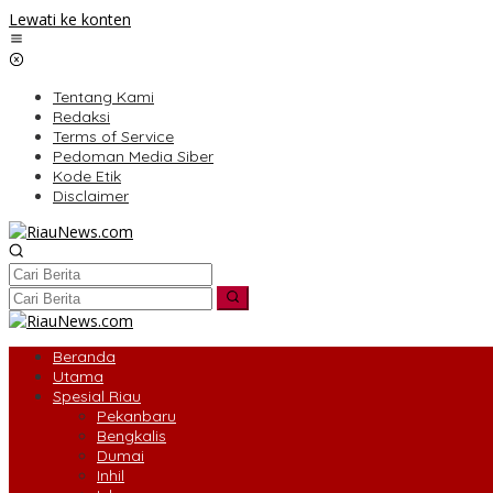
Lewati ke konten
Tentang Kami
Redaksi
Terms of Service
Pedoman Media Siber
Kode Etik
Disclaimer
Beranda
Utama
Spesial Riau
Pekanbaru
Bengkalis
Dumai
Inhil