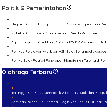
Politik & Pemerintahan
Negara Diminta Tanggung Iuran BPJS Ketenagakerjaan Peker
Zulhelmi Arifin Resmi Dilantik sebagai Sekda Kota Pekanbar
Agung Nugroho Kukuhkan 45 Ketua RT-RW Kecamatan Sail, M
Pemkab Pelalawan Wajibkan ASN Salat Berjamaah, Absebsi
Pemko Solok Pelajari Penerapan Manajemen Talenta di Pe
Olahraga Terbaru
1
Tertinggal 0-1, KJFA Comeback 2-1 atas PS Siak dan Melaju ke
2
Atlet dan Pelatih Riau Kembali Tagih Sisa Bonus PON dan 
3