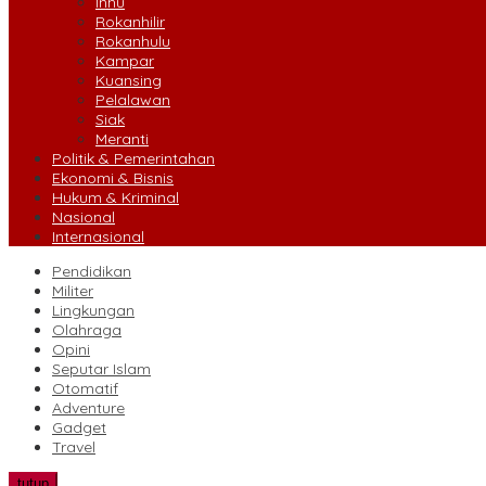
Inhu
Rokanhilir
Rokanhulu
Kampar
Kuansing
Pelalawan
Siak
Meranti
Politik & Pemerintahan
Ekonomi & Bisnis
Hukum & Kriminal
Nasional
Internasional
Pendidikan
Militer
Lingkungan
Olahraga
Opini
Seputar Islam
Otomatif
Adventure
Gadget
Travel
tutup