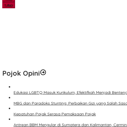
tutup
Edukasi LGBTQ Masuk Kurikulum, Efektifkah Menjadi Benteng Mora
Peneliti UWM Kembangkan Yogurt Seledri sebagai Pangan Fungsi
Marak Tawaran Kerja Palsu di Sosmed, Fakultas Hukum UWM Perku
PHR Tanam 700 Mangrove di Pesisir Dumai, Perkuat Mitigasi Abras
Jangan Lewatkan! Denda Tunggakan Pajak PBB Pekanbaru Dihapu
Pojok Opini
Edukasi LGBTQ Masuk Kurikulum, Efektifkah Menjadi Benten
MBG dan Paradoks Stunting: Perbaikan Gizi yang Salah Sas
Kepatuhan Pajak Serasa Pemaksaan Pajak
Antrean BBM Mengular di Sumatera dan Kalimantan, Cermin