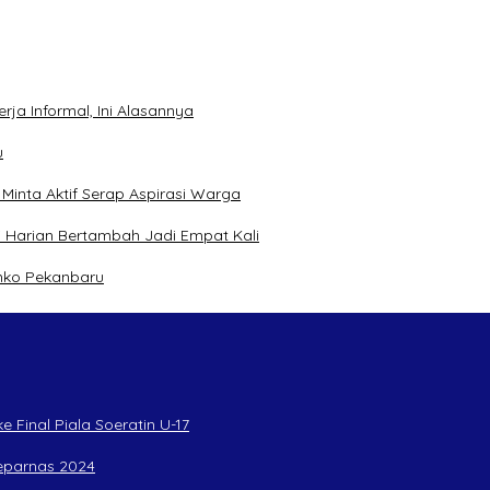
ja Informal, Ini Alasannya
u
inta Aktif Serap Aspirasi Warga
 Harian Bertambah Jadi Empat Kali
mko Pekanbaru
 Final Piala Soeratin U-17
Peparnas 2024