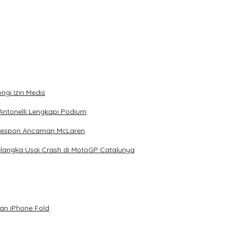
ngi Izin Medis
Antonelli Lengkapi Podium
 Respon Ancaman McLaren
elangka Usai Crash di MotoGP Catalunya
an iPhone Fold