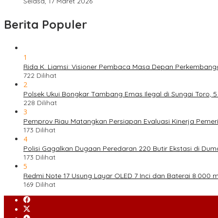
Selasa, 17 Maret 2026
Berita Populer
1
Rida K. Liamsi: Visioner Pembaca Masa Depan Perkembang
722 Dilihat
2
Polsek Ukui Bongkar Tambang Emas Ilegal di Sungai Toro, 
228 Dilihat
3
Pemprov Riau Matangkan Persiapan Evaluasi Kinerja Pemeri
173 Dilihat
4
Polisi Gagalkan Dugaan Peredaran 220 Butir Ekstasi di Dum
173 Dilihat
5
Redmi Note 17 Usung Layar OLED 7 Inci dan Baterai 8.000 mA
169 Dilihat