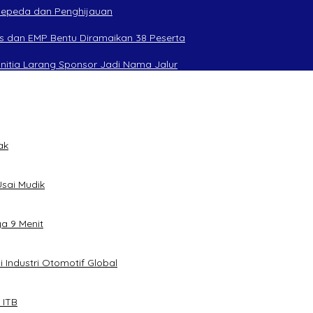
rsepeda dan Penghijauan
s dan EMP Bentu Diramaikan 38 Peserta
anitia Larang Sponsor Jadi Nama Jalur
ak
sai Mudik
ya 9 Menit
 Industri Otomotif Global
 ITB