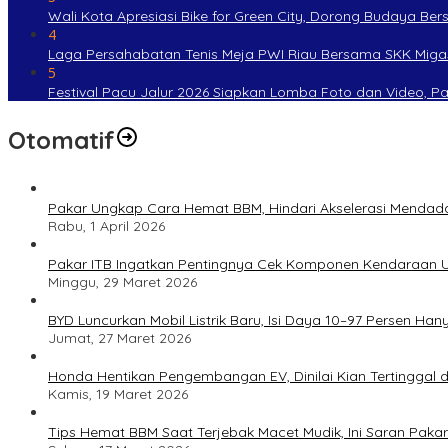
Wali Kota Apresiasi Bike for Green City, Dorong Budaya Be
4
Laga Persahabatan Tenis Meja PWI Riau Bersama SKK Miga
5
Festival Pacu Jalur 2026 Siapkan Lomba Foto dan Video, P
Otomatif
Pakar Ungkap Cara Hemat BBM, Hindari Akselerasi Mendad
Rabu, 1 April 2026
Pakar ITB Ingatkan Pentingnya Cek Komponen Kendaraan U
Minggu, 29 Maret 2026
BYD Luncurkan Mobil Listrik Baru, Isi Daya 10–97 Persen Han
Jumat, 27 Maret 2026
Honda Hentikan Pengembangan EV, Dinilai Kian Tertinggal di
Kamis, 19 Maret 2026
Tips Hemat BBM Saat Terjebak Macet Mudik, Ini Saran Pakar