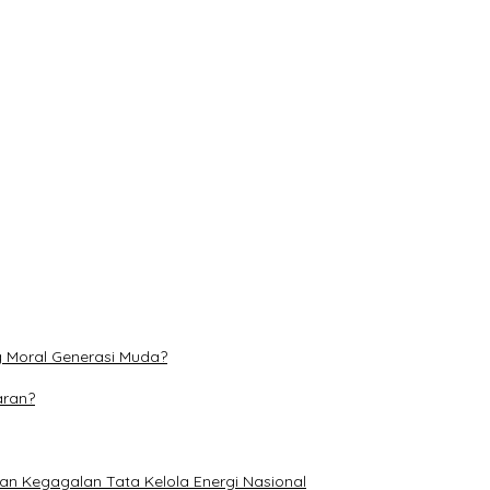
l Generasi Muda?
onal
at Literasi Ketenagakerjaan Pelajar
i dan Perubahan Iklim
s hingga 31 Agustus
g Moral Generasi Muda?
aran?
an Kegagalan Tata Kelola Energi Nasional