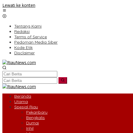
Lewati ke konten
Tentang Kami
Redaksi
Terms of Service
Pedoman Media Siber
Kode Etik
Disclaimer
Beranda
Utama
Spesial Riau
Pekanbaru
Bengkalis
Dumai
Inhil