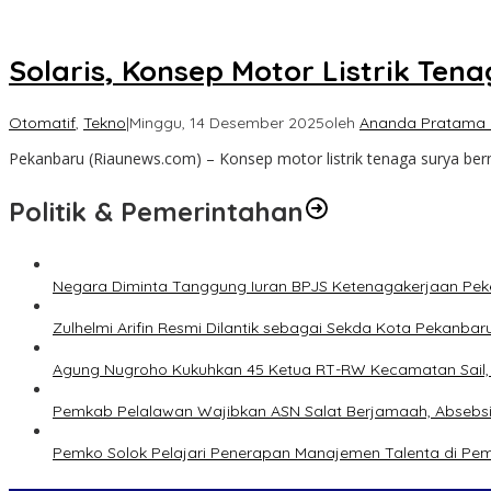
Solaris, Konsep Motor Listrik Tena
Otomatif
,
Tekno
|
Minggu, 14 Desember 2025
oleh
Ananda Pratama 
Pekanbaru (Riaunews.com) – Konsep motor listrik tenaga surya ber
Politik & Pemerintahan
Negara Diminta Tanggung Iuran BPJS Ketenagakerjaan Peker
Zulhelmi Arifin Resmi Dilantik sebagai Sekda Kota Pekanbar
Agung Nugroho Kukuhkan 45 Ketua RT-RW Kecamatan Sail, M
Pemkab Pelalawan Wajibkan ASN Salat Berjamaah, Absebsi
Pemko Solok Pelajari Penerapan Manajemen Talenta di Pe