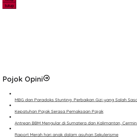
tutup
Jangan Lewatkan! Denda Tunggakan Pajak PBB Pekanbaru Dihapu
AI Ubah Peta Persaingan Bisnis, Pelaku Usaha Pekanbaru Dituntut
Tertinggal 0-1, KJFA Comeback 2-1 atas PS Siak dan Melaju ke Final
Ditolak Calon Mertua, Pria 20 Tahun Bacok Ayah Kekasih
Polsek Kandis Bergerak Bersama Petani untuk Ketahanan Panga
Pojok Opini
MBG dan Paradoks Stunting: Perbaikan Gizi yang Salah Sas
Kepatuhan Pajak Serasa Pemaksaan Pajak
Antrean BBM Mengular di Sumatera dan Kalimantan, Cermin
Raport Merah hari anak dalam asuhan Sekulerisme