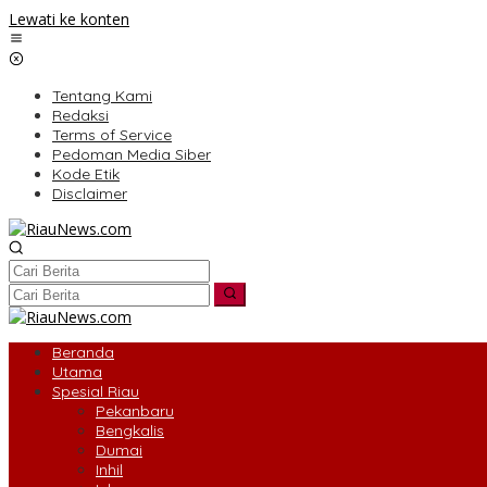
Lewati ke konten
Tentang Kami
Redaksi
Terms of Service
Pedoman Media Siber
Kode Etik
Disclaimer
Beranda
Utama
Spesial Riau
Pekanbaru
Bengkalis
Dumai
Inhil