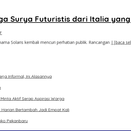
ga Surya Futuristis dari Italia yan
F
nama Solaris kembali mencuri perhatian publik. Rancangan
||baca se
ja Informal, Ini Alasannya
u
inta Aktif Serap Aspirasi Warga
 Harian Bertambah Jadi Empat Kali
mko Pekanbaru