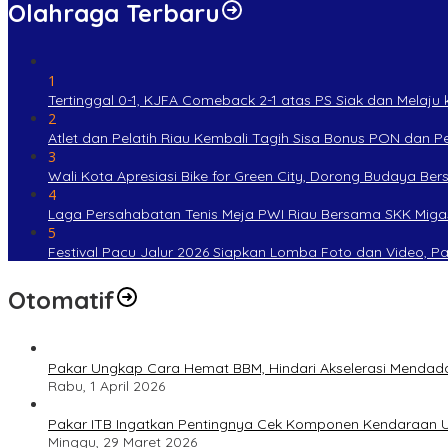
Olahraga Terbaru
1
Tertinggal 0-1, KJFA Comeback 2-1 atas PS Siak dan Melaju ke
2
Atlet dan Pelatih Riau Kembali Tagih Sisa Bonus PON dan 
3
Wali Kota Apresiasi Bike for Green City, Dorong Budaya Be
4
Laga Persahabatan Tenis Meja PWI Riau Bersama SKK Miga
5
Festival Pacu Jalur 2026 Siapkan Lomba Foto dan Video, P
Otomatif
Pakar Ungkap Cara Hemat BBM, Hindari Akselerasi Mendad
Rabu, 1 April 2026
Pakar ITB Ingatkan Pentingnya Cek Komponen Kendaraan U
Minggu, 29 Maret 2026