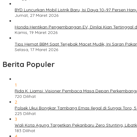
BYD Luncurkan Mobil Listrik Baru, Isi Daya 10–97 Persen Han
Jumat, 27 Maret 2026
Honda Hentikan Pengembangan EV, Dinilai Kian Tertinggal di
Kamis, 19 Maret 2026
Tips Hemat BBM Saat Terjebak Macet Mudik, Ini Saran Pakar
Selasa, 17 Maret 2026
Berita Populer
1
Rida K. Liamsi: Visioner Pembaca Masa Depan Perkembang
720 Dilihat
2
Polsek Ukui Bongkar Tambang Emas Ilegal di Sungai Toro, 
225 Dilihat
3
Wali Kota Agung Targetkan Pekanbaru Zero Stunting, Libat
183 Dilihat
4