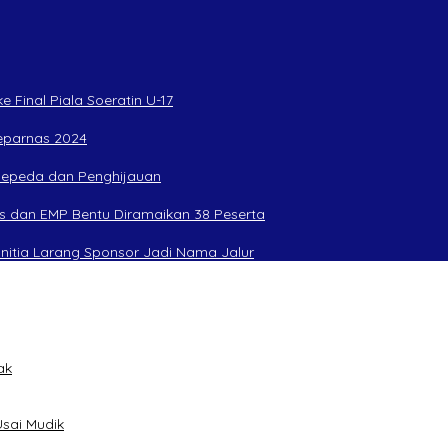
 Final Piala Soeratin U-17
Peparnas 2024
rsepeda dan Penghijauan
s dan EMP Bentu Diramaikan 38 Peserta
anitia Larang Sponsor Jadi Nama Jalur
ak
sai Mudik