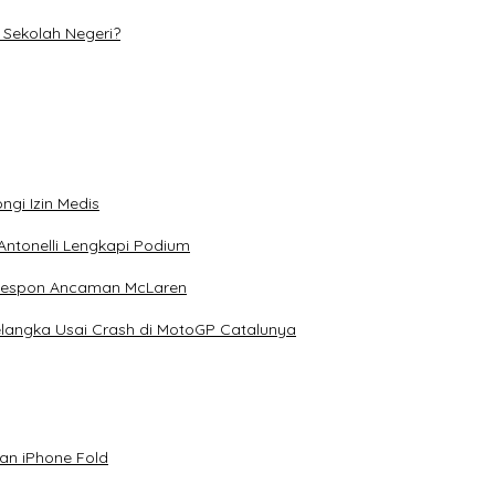
Sekolah Negeri?
ngi Izin Medis
Antonelli Lengkapi Podium
 Respon Ancaman McLaren
elangka Usai Crash di MotoGP Catalunya
an iPhone Fold