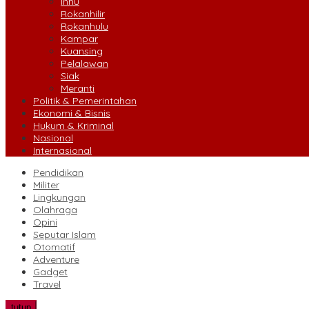
Inhu
Rokanhilir
Rokanhulu
Kampar
Kuansing
Pelalawan
Siak
Meranti
Politik & Pemerintahan
Ekonomi & Bisnis
Hukum & Kriminal
Nasional
Internasional
Pendidikan
Militer
Lingkungan
Olahraga
Opini
Seputar Islam
Otomatif
Adventure
Gadget
Travel
tutup