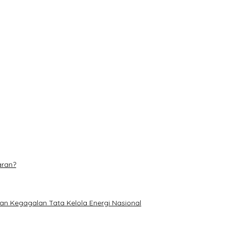
s hingga 31 Agustus
 Makin Adaptif
 Piala Soeratin U-17
n, Pastikan Tanaman Jagung Tumbuh Subur
aran?
an Kegagalan Tata Kelola Energi Nasional