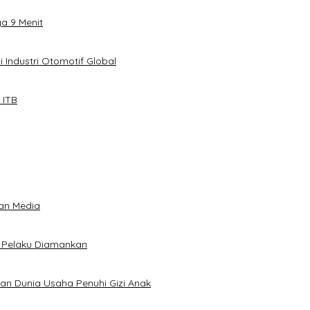
ya 9 Menit
 Industri Otomotif Global
 ITB
an Media
5 Pelaku Diamankan
kan Dunia Usaha Penuhi Gizi Anak