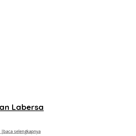
lan Labersa
||baca selengkapnya