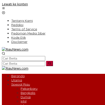
Lewati ke konten
Tentang Kami
Redaksi
Terms of Service
Pedoman Media Siber
Kode Etik
Disclaimer
Beranda
Utama
Spesial Riau
Pekanbaru
Bengkalis
Dumai
Inhil