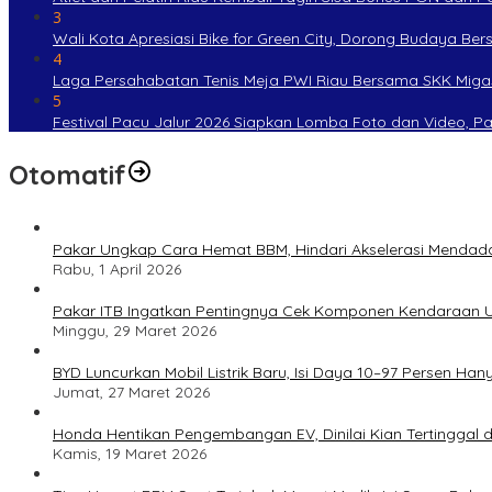
3
Wali Kota Apresiasi Bike for Green City, Dorong Budaya Be
4
Laga Persahabatan Tenis Meja PWI Riau Bersama SKK Miga
5
Festival Pacu Jalur 2026 Siapkan Lomba Foto dan Video, P
Otomatif
Pakar Ungkap Cara Hemat BBM, Hindari Akselerasi Mendad
Rabu, 1 April 2026
Pakar ITB Ingatkan Pentingnya Cek Komponen Kendaraan U
Minggu, 29 Maret 2026
BYD Luncurkan Mobil Listrik Baru, Isi Daya 10–97 Persen Han
Jumat, 27 Maret 2026
Honda Hentikan Pengembangan EV, Dinilai Kian Tertinggal di
Kamis, 19 Maret 2026