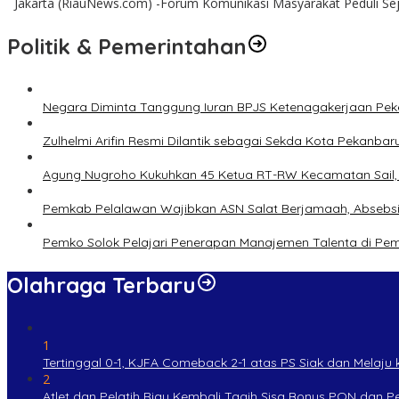
Jakarta (RiauNews.com) -Forum Komunikasi Masyarakat Peduli Sej
Politik & Pemerintahan
Negara Diminta Tanggung Iuran BPJS Ketenagakerjaan Peker
Zulhelmi Arifin Resmi Dilantik sebagai Sekda Kota Pekanbar
Agung Nugroho Kukuhkan 45 Ketua RT-RW Kecamatan Sail, M
Pemkab Pelalawan Wajibkan ASN Salat Berjamaah, Absebsi
Pemko Solok Pelajari Penerapan Manajemen Talenta di Pe
Olahraga Terbaru
1
Tertinggal 0-1, KJFA Comeback 2-1 atas PS Siak dan Melaju ke
2
Atlet dan Pelatih Riau Kembali Tagih Sisa Bonus PON dan 