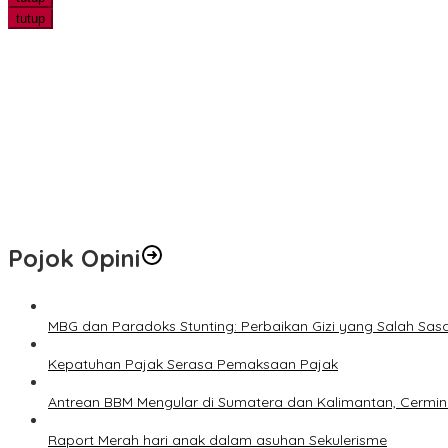
tutup
Jangan Lewatkan! Denda Tunggakan Pajak PBB Pekanbaru Dihapu
AI Ubah Peta Persaingan Bisnis, Pelaku Usaha Pekanbaru Dituntut
Tertinggal 0-1, KJFA Comeback 2-1 atas PS Siak dan Melaju ke Final
Ditolak Calon Mertua, Pria 20 Tahun Bacok Ayah Kekasih
Polsek Kandis Bergerak Bersama Petani untuk Ketahanan Panga
Pojok Opini
MBG dan Paradoks Stunting: Perbaikan Gizi yang Salah Sas
Kepatuhan Pajak Serasa Pemaksaan Pajak
Antrean BBM Mengular di Sumatera dan Kalimantan, Cermin
Raport Merah hari anak dalam asuhan Sekulerisme