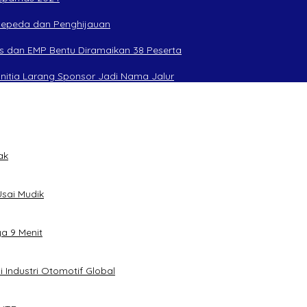
rsepeda dan Penghijauan
s dan EMP Bentu Diramaikan 38 Peserta
anitia Larang Sponsor Jadi Nama Jalur
ak
sai Mudik
ya 9 Menit
 Industri Otomotif Global