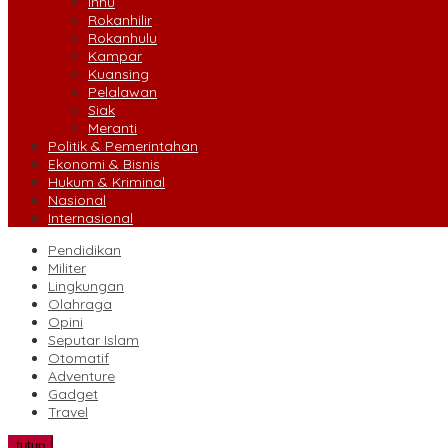
Inhu
Rokanhilir
Rokanhulu
Kampar
Kuansing
Pelalawan
Siak
Meranti
Politik & Pemerintahan
Ekonomi & Bisnis
Hukum & Kriminal
Nasional
Internasional
Pendidikan
Militer
Lingkungan
Olahraga
Opini
Seputar Islam
Otomatif
Adventure
Gadget
Travel
tutup