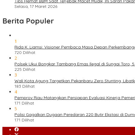
Tips Hemat BBM Saat Terjebak Macet Mudik, Ini Saran Pakar
Selasa, 17 Maret 2026
Berita Populer
1
Rida K. Liamsi: Visioner Pembaca Masa Depan Perkembang
720 Dilihat
2
Polsek Ukui Bongkar Tambang Emas Ilegal di Sungai Toro, 
225 Dilihat
3
Wali Kota Agung Targetkan Pekanbaru Zero Stunting, Libat
183 Dilihat
4
Pemprov Riau Matangkan Persiapan Evaluasi Kinerja Pemeri
171 Dilihat
5
Polisi Gagalkan Dugaan Peredaran 220 Butir Ekstasi di Dum
171 Dilihat