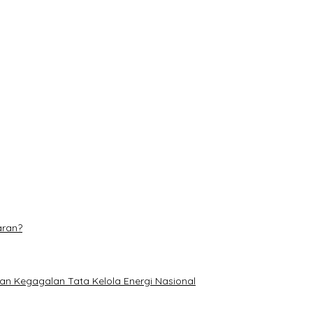
s hingga 31 Agustus
 Makin Adaptif
 Piala Soeratin U-17
n, Pastikan Tanaman Jagung Tumbuh Subur
aran?
an Kegagalan Tata Kelola Energi Nasional