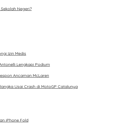
Sekolah Negeri?
ngi Izin Medis
Antonelli Lengkapi Podium
 Respon Ancaman McLaren
elangka Usai Crash di MotoGP Catalunya
an iPhone Fold