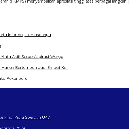
arah (FKMPS) menyampaikan apresiasi tinggi atas berbagai langkah
ja Informal, Ini Alasannya
u
inta Aktif Serap Aspirasi Warga
 Harian Bertambah Jadi Empat Kali
mko Pekanbaru
 Final Piala Soeratin U-17
Peparnas 2024