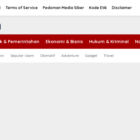
i
Terms of Service
Pedoman Media Siber
Kode Etik
Disclaimer
tik & Pemerintahan
Ekonomi & Bisnis
Hukum & Kriminal
Na
ini
Seputar Islam
Otomatif
Adventure
Gadget
Travel