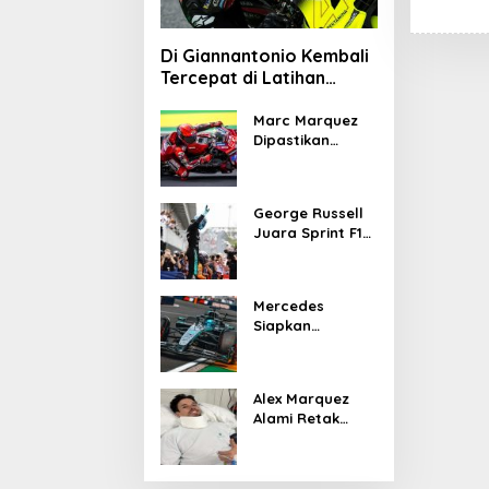
Di Giannantonio Kembali
Tercepat di Latihan
MotoGP Italia
Marc Marquez
Dipastikan
Tampil di
MotoGP Italia
Usai Kantongi
George Russell
Izin Medis
Juara Sprint F1
GP Kanada 2026,
Norris dan
Antonelli
Mercedes
Lengkapi Podium
Siapkan
Upgrade W17 di
GP Kanada 2026
untuk Respon
Alex Marquez
Ancaman
Alami Retak
McLaren
Tulang Leher
dan Patah
Tulang Selangka