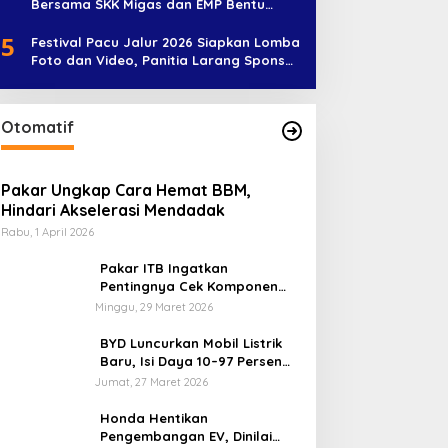
Bersama SKK Migas dan EMP Bentu
Diramaikan 38 Peserta
5
Festival Pacu Jalur 2026 Siapkan Lomba
Foto dan Video, Panitia Larang Sponsor
Jadi Nama Jalur
Otomatif
Pakar Ungkap Cara Hemat BBM,
Hindari Akselerasi Mendadak
Rabu, 1 April 2026
Pakar ITB Ingatkan
Pentingnya Cek Komponen
Kendaraan Usai Mudik
Minggu, 29 Maret 2026
BYD Luncurkan Mobil Listrik
Baru, Isi Daya 10–97 Persen
Hanya 9 Menit
Jumat, 27 Maret 2026
Honda Hentikan
Pengembangan EV, Dinilai