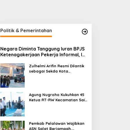
Politik & Pemerintahan
Negara Diminta Tanggung Iuran BPJS
HR Tanam 700 Mangrove
Bhabinkamtibmas Polsek
Ketenagakerjaan Pekerja Informal, Ini
i Pesisir Dumai, Perkuat
Kandis Pantau
Alasannya
itigasi Abrasi dan
Perkembangan Tanaman
Zulhelmi Arifin Resmi Dilantik
erubahan Iklim
Jagung di Jambai Makmur
sebagai Sekda Kota
Pekanbaru
Agung Nugroho Kukuhkan 45
Ketua RT-RW Kecamatan Sail,
Minta Aktif Serap Aspirasi
Warga
Pemkab Pelalawan Wajibkan
ASN Salat Berjamaah,