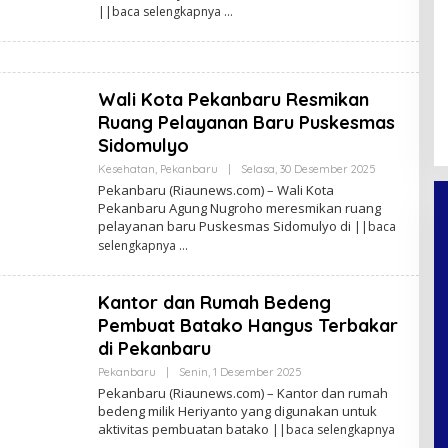
N
||baca selengkapnya
A
N
D
A
P
R
Wali Kota Pekanbaru Resmikan
A
Ruang Pelayanan Baru Puskesmas
T
A
Sidomulyo
M
A
Kesehatan
,
Pekanbaru
|
Selasa, 30 Desember 2025
O
F
L
Pekanbaru (Riaunews.com) – Wali Kota
E
Pekanbaru Agung Nugroho meresmikan ruang
H
pelayanan baru Puskesmas Sidomulyo di
||baca
A
N
selengkapnya
A
N
D
A
Kantor dan Rumah Bedeng
P
Pembuat Batako Hangus Terbakar
R
A
di Pekanbaru
T
A
Pekanbaru
|
Senin, 1 Desember 2025
O
M
L
Pekanbaru (Riaunews.com) – Kantor dan rumah
A
E
F
bedeng milik Heriyanto yang digunakan untuk
H
aktivitas pembuatan batako
||baca selengkapnya
A
N