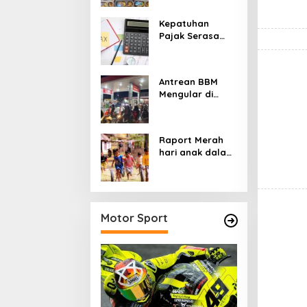
Perbaikan Gizi
yang Salah
Kepatuhan
Sasaran?
Pajak Serasa
Pemaksaan
Pajak
Antrean BBM
Mengular di
Sumatera dan
Kalimantan,
Cerminan
Raport Merah
Kegagalan Tata
hari anak dalam
Kelola Energi
asuhan
Nasional
Sekulerisme
Motor Sport