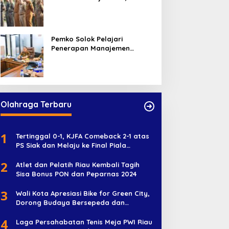
Absebsi Harian Bertambah
Jadi Empat Kali
Pemko Solok Pelajari
Penerapan Manajemen
Talenta di Pemko Pekanbaru
Olahraga Terbaru
1
Tertinggal 0-1, KJFA Comeback 2-1 atas
PS Siak dan Melaju ke Final Piala
Soeratin U-17
2
Atlet dan Pelatih Riau Kembali Tagih
Sisa Bonus PON dan Peparnas 2024
3
Wali Kota Apresiasi Bike for Green City,
Dorong Budaya Bersepeda dan
Penghijauan
4
Laga Persahabatan Tenis Meja PWI Riau