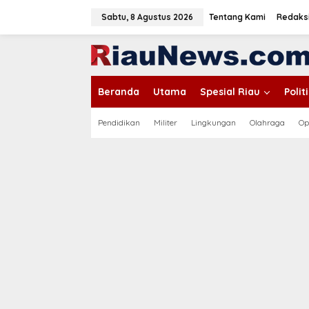
L
e
Sabtu, 8 Agustus 2026
Tentang Kami
Redaks
w
a
tutup
t
i
k
Beranda
Utama
Spesial Riau
Poli
e
k
o
Pendidikan
Militer
Lingkungan
Olahraga
Op
n
t
e
n