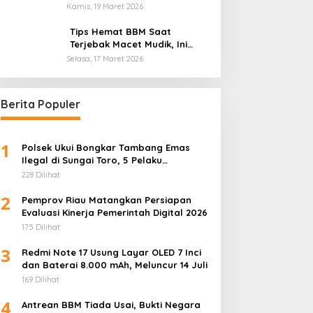
Kian Tertinggal di Industri
Kamis, 19 Maret 2026
Otomotif Global
Tips Hemat BBM Saat
Terjebak Macet Mudik, Ini
Saran Pakar ITB
Selasa, 17 Maret 2026
Berita Populer
1
Polsek Ukui Bongkar Tambang Emas
Ilegal di Sungai Toro, 5 Pelaku
Diamankan
228 Dilihat
2
Pemprov Riau Matangkan Persiapan
Evaluasi Kinerja Pemerintah Digital 2026
175 Dilihat
3
Redmi Note 17 Usung Layar OLED 7 Inci
dan Baterai 8.000 mAh, Meluncur 14 Juli
169 Dilihat
4
Antrean BBM Tiada Usai, Bukti Negara