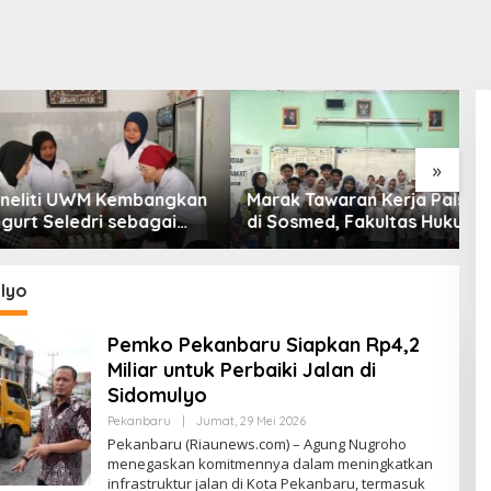
»
ti UWM Kembangkan
Marak Tawaran Kerja Palsu
P
 Seledri sebagai
di Sosmed, Fakultas Hukum
d
 Fungsional
UWM Perkuat Literasi
M
Ketenagakerjaan Pelajar
P
lyo
Pemko Pekanbaru Siapkan Rp4,2
Miliar untuk Perbaiki Jalan di
Sidomulyo
Pekanbaru
|
Jumat, 29 Mei 2026
O
L
Pekanbaru (Riaunews.com) – Agung Nugroho
E
menegaskan komitmennya dalam meningkatkan
H
infrastruktur jalan di Kota Pekanbaru, termasuk
A