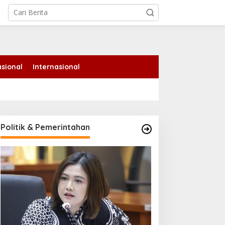
tutup
sional
Internasional
Politik & Pemerintahan
HR Tanam 700 Mangrove
Bhabinkamtibmas Polsek
i Pesisir Dumai, Perkuat
Kandis Pantau
itigasi Abrasi dan
Perkembangan Tanaman
erubahan Iklim
Jagung di Jambai Makmur