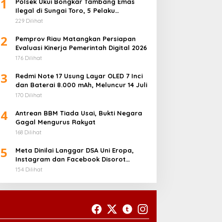
1
Polsek Ukui Bongkar Tambang Emas
Ilegal di Sungai Toro, 5 Pelaku
Diamankan
229 Dilihat
2
Pemprov Riau Matangkan Persiapan
Evaluasi Kinerja Pemerintah Digital 2026
176 Dilihat
3
Redmi Note 17 Usung Layar OLED 7 Inci
dan Baterai 8.000 mAh, Meluncur 14 Juli
170 Dilihat
4
Antrean BBM Tiada Usai, Bukti Negara
Gagal Mengurus Rakyat
168 Dilihat
5
Meta Dinilai Langgar DSA Uni Eropa,
Instagram dan Facebook Disorot
karena Desain Adiktif
154 Dilihat