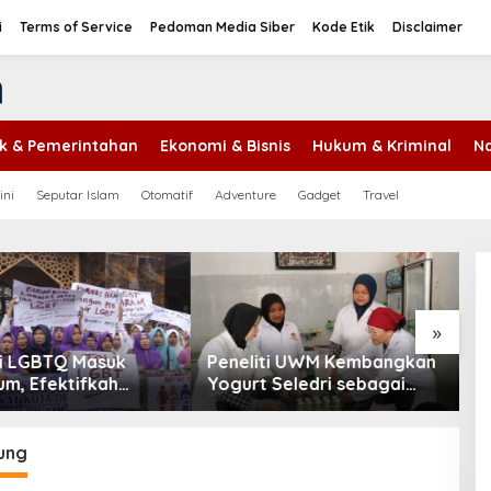
i
Terms of Service
Pedoman Media Siber
Kode Etik
Disclaimer
tik & Pemerintahan
Ekonomi & Bisnis
Hukum & Kriminal
Na
ini
Seputar Islam
Otomatif
Adventure
Gadget
Travel
»
ti UWM Kembangkan
Marak Tawaran Kerja Palsu
P
 Seledri sebagai
di Sosmed, Fakultas Hukum
d
 Fungsional
UWM Perkuat Literasi
M
Ketenagakerjaan Pelajar
P
ung