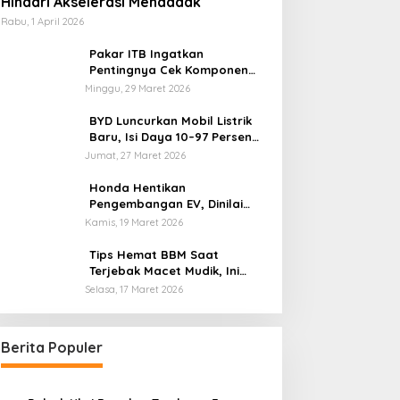
Hindari Akselerasi Mendadak
Rabu, 1 April 2026
Pakar ITB Ingatkan
Pentingnya Cek Komponen
Kendaraan Usai Mudik
Minggu, 29 Maret 2026
BYD Luncurkan Mobil Listrik
Baru, Isi Daya 10–97 Persen
Hanya 9 Menit
Jumat, 27 Maret 2026
Honda Hentikan
Pengembangan EV, Dinilai
Kian Tertinggal di Industri
Kamis, 19 Maret 2026
Otomotif Global
Tips Hemat BBM Saat
Terjebak Macet Mudik, Ini
Saran Pakar ITB
Selasa, 17 Maret 2026
Berita Populer