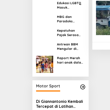
Edukasi LGBTQ
Masuk
Kurikulum,
Efektifkah
MBG dan
Menjadi Benteng
Paradoks
Moral Generasi
Stunting:
Muda?
Perbaikan Gizi
Kepatuhan
yang Salah
Pajak Serasa
Sasaran?
Pemaksaan
Pajak
Antrean BBM
Mengular di
Sumatera dan
Kalimantan,
Raport Merah
Cerminan
hari anak dalam
Kegagalan Tata
asuhan
Kelola Energi
Sekulerisme
Nasional
Motor Sport
Di Giannantonio Kembali
Tercepat di Latihan