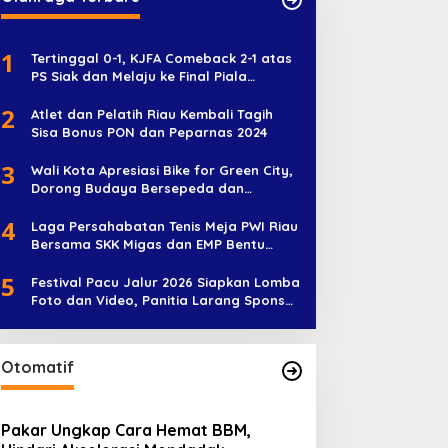
1
Tertinggal 0-1, KJFA Comeback 2-1 atas
PS Siak dan Melaju ke Final Piala
Soeratin U-17
2
Atlet dan Pelatih Riau Kembali Tagih
Sisa Bonus PON dan Peparnas 2024
3
Wali Kota Apresiasi Bike for Green City,
Dorong Budaya Bersepeda dan
Penghijauan
4
Laga Persahabatan Tenis Meja PWI Riau
Bersama SKK Migas dan EMP Bentu
Diramaikan 38 Peserta
5
Festival Pacu Jalur 2026 Siapkan Lomba
Foto dan Video, Panitia Larang Sponsor
Jadi Nama Jalur
Otomatif
Pakar Ungkap Cara Hemat BBM,