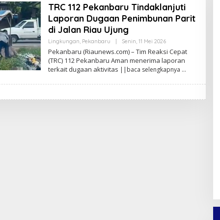
TRC 112 Pekanbaru Tindaklanjuti
Laporan Dugaan Penimbunan Parit
di Jalan Riau Ujung
Lingkungan
,
Pekanbaru
|
Senin, 11 Mei 2026
O
L
Pekanbaru (Riaunews.com) – Tim Reaksi Cepat
E
(TRC) 112 Pekanbaru Aman menerima laporan
H
terkait dugaan aktivitas
||baca selengkapnya
A
N
A
N
D
A
P
R
A
T
A
M
A
F