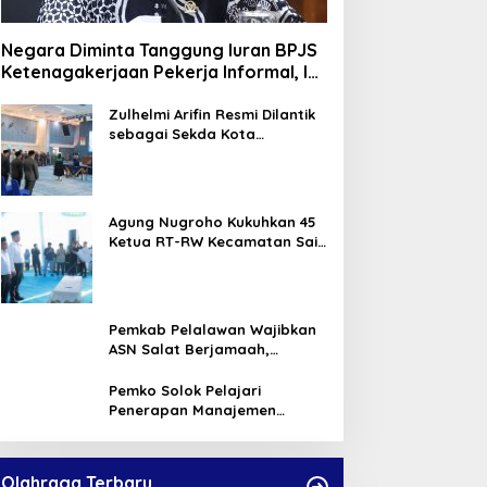
Negara Diminta Tanggung Iuran BPJS
Ketenagakerjaan Pekerja Informal, Ini
Alasannya
Zulhelmi Arifin Resmi Dilantik
sebagai Sekda Kota
Pekanbaru
Agung Nugroho Kukuhkan 45
Ketua RT-RW Kecamatan Sail,
Minta Aktif Serap Aspirasi
Warga
Pemkab Pelalawan Wajibkan
ASN Salat Berjamaah,
Absebsi Harian Bertambah
Jadi Empat Kali
Pemko Solok Pelajari
Penerapan Manajemen
Talenta di Pemko Pekanbaru
Olahraga Terbaru