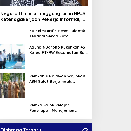
Negara Diminta Tanggung Iuran BPJS
Ketenagakerjaan Pekerja Informal, Ini
Alasannya
Zulhelmi Arifin Resmi Dilantik
sebagai Sekda Kota
Pekanbaru
Agung Nugroho Kukuhkan 45
Ketua RT-RW Kecamatan Sail,
Minta Aktif Serap Aspirasi
Warga
Pemkab Pelalawan Wajibkan
ASN Salat Berjamaah,
Absebsi Harian Bertambah
Jadi Empat Kali
Pemko Solok Pelajari
Penerapan Manajemen
Talenta di Pemko Pekanbaru
Olahraga Terbaru