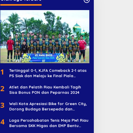
1
Tertinggal 0-1, KJFA Comeback 2-1 atas
PS Siak dan Melaju ke Final Piala
Soeratin U-17
2
Atlet dan Pelatih Riau Kembali Tagih
Sisa Bonus PON dan Peparnas 2024
3
Wali Kota Apresiasi Bike for Green City,
Dorong Budaya Bersepeda dan
Penghijauan
4
Laga Persahabatan Tenis Meja PWI Riau
Bersama SKK Migas dan EMP Bentu
Diramaikan 38 Peserta