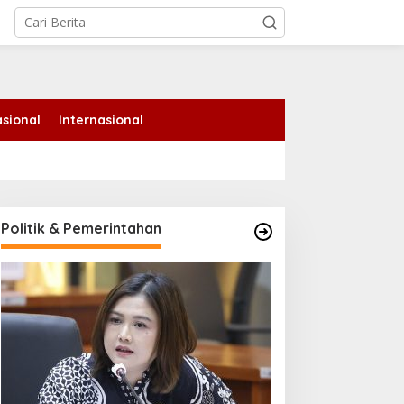
tutup
sional
Internasional
Politik & Pemerintahan
olsek Kandis Bergerak
Jangan Lewatkan! Denda
ersama Petani untuk
Tunggakan Pajak PBB
etahanan Pangan,
Pekanbaru Dihapus hingga
astikan Tanaman Jagung
31 Agustus
umbuh Subur