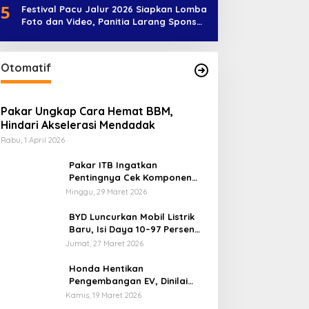
5
Festival Pacu Jalur 2026 Siapkan Lomba
Foto dan Video, Panitia Larang Sponsor
Jadi Nama Jalur
Otomatif
Pakar Ungkap Cara Hemat BBM,
Hindari Akselerasi Mendadak
Rabu, 1 April 2026
Pakar ITB Ingatkan
Pentingnya Cek Komponen
Kendaraan Usai Mudik
Minggu, 29 Maret 2026
BYD Luncurkan Mobil Listrik
Baru, Isi Daya 10–97 Persen
Hanya 9 Menit
Jumat, 27 Maret 2026
Honda Hentikan
Pengembangan EV, Dinilai
Kian Tertinggal di Industri
Kamis, 19 Maret 2026
Otomotif Global