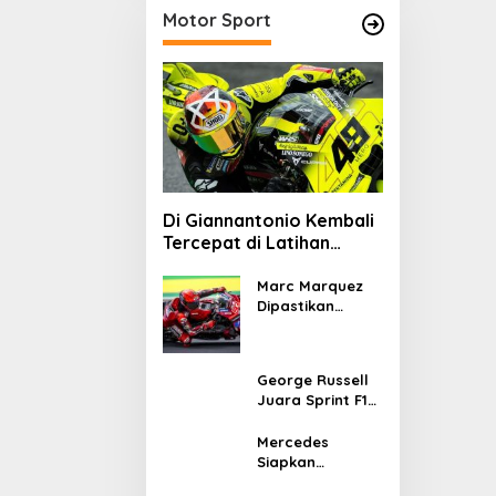
Motor Sport
Di Giannantonio Kembali
Tercepat di Latihan
MotoGP Italia
Marc Marquez
Dipastikan
Tampil di
MotoGP Italia
Usai Kantongi
George Russell
Izin Medis
Juara Sprint F1
GP Kanada 2026,
Norris dan
Mercedes
Antonelli
Siapkan
Lengkapi Podium
Upgrade W17 di