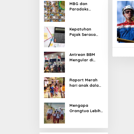
MBG dan
Paradoks
Stunting:
Perbaikan Gizi
yang Salah
Kepatuhan
Sasaran?
Pajak Serasa
Pemaksaan
Pajak
Antrean BBM
Mengular di
Sumatera dan
Kalimantan,
Cerminan
Raport Merah
Kegagalan Tata
hari anak dalam
Kelola Energi
asuhan
Nasional
Sekulerisme
Mengapa
Orangtua Lebih
Memilih Sekolah
Swasta
daripada
Sekolah Negeri?