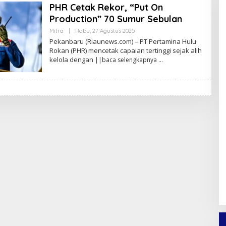
PHR Cetak Rekor, “Put On
Production” 70 Sumur Sebulan
Mitra
|
Rabu, 27 Agustus 2025
O
L
Pekanbaru (Riaunews.com) – PT Pertamina Hulu
E
Rokan (PHR) mencetak capaian tertinggi sejak alih
H
kelola dengan
||baca selengkapnya
A
N
A
N
D
A
P
R
A
T
A
M
A
F