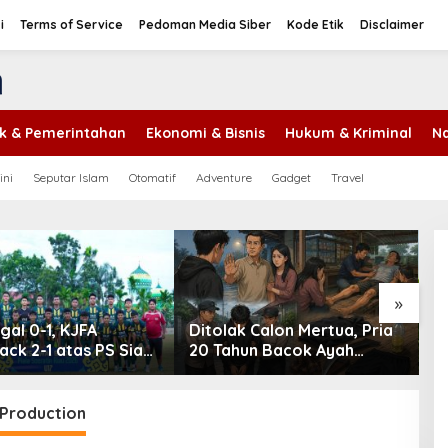
i
Terms of Service
Pedoman Media Siber
Kode Etik
Disclaimer
tik & Pemerintahan
Ekonomi & Bisnis
Hukum & Kriminal
Na
ini
Seputar Islam
Otomatif
Adventure
Gadget
Travel
»
gal 0-1, KJFA
Ditolak Calon Mertua, Pria
P
ck 2-1 atas PS Siak
20 Tahun Bacok Ayah
B
aju ke Final Piala
Kekasih
K
in U-17
P
T
 Production