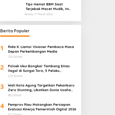
Tips Hemat BBM Saat
Terjebak Macet Mudik, Ini
Saran Pakar ITB
Selasa, 17 Maret 2026
Berita Populer
1
Rida K. Liamsi: Visioner Pembaca Masa
Depan Perkembangan Media
720 Dilihat
2
Polsek Ukui Bongkar Tambang Emas
Ilegal di Sungai Toro, 5 Pelaku
Diamankan
225 Dilihat
3
Wali Kota Agung Targetkan Pekanbaru
Zero Stunting, Libatkan Dunia Usaha
Penuhi Gizi Anak
183 Dilihat
4
Pemprov Riau Matangkan Persiapan
Evaluasi Kinerja Pemerintah Digital 2026
171 Dilihat