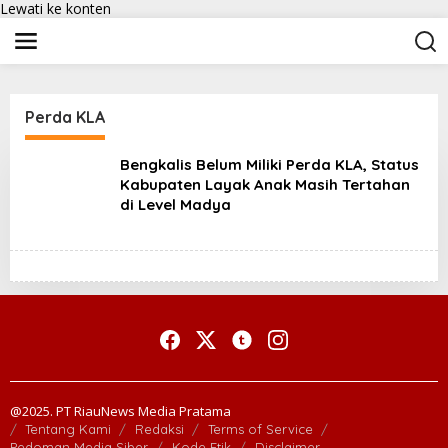
Lewati ke konten
Perda KLA
Bengkalis Belum Miliki Perda KLA, Status
Kabupaten Layak Anak Masih Tertahan
di Level Madya
@2025. PT RiauNews Media Pratama
Tentang Kami
Redaksi
Terms of Service
Pedoman Media Siber
Kode Etik
Disclaimer