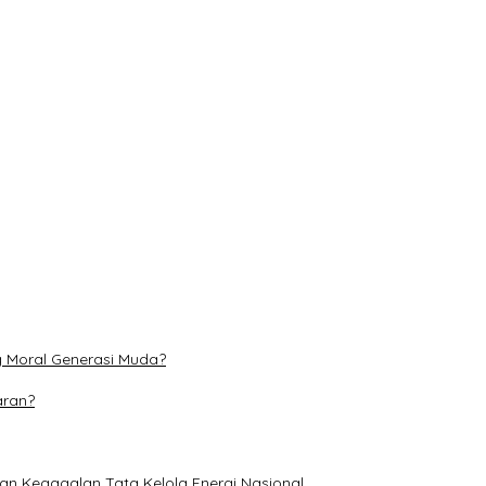
at Literasi Ketenagakerjaan Pelajar
i dan Perubahan Iklim
s hingga 31 Agustus
g Moral Generasi Muda?
aran?
an Kegagalan Tata Kelola Energi Nasional