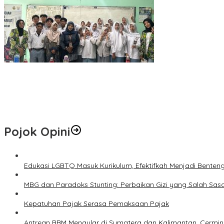
Marak Tawaran Kerja Palsu di Sosmed, Fakultas Hukum UWM Perku
PHR Tanam 700 Mangrove di Pesisir Dumai, Perkuat Mitigasi Abras
Jangan Lewatkan! Denda Tunggakan Pajak PBB Pekanbaru Dihapu
Pojok Opini
Edukasi LGBTQ Masuk Kurikulum, Efektifkah Menjadi Benten
MBG dan Paradoks Stunting: Perbaikan Gizi yang Salah Sas
Kepatuhan Pajak Serasa Pemaksaan Pajak
Antrean BBM Mengular di Sumatera dan Kalimantan, Cermin