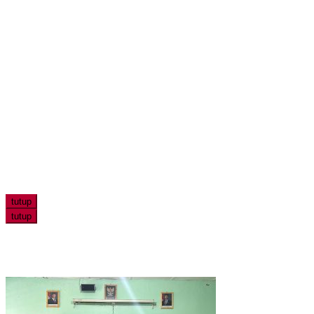
tutup
tutup
Edukasi LGBTQ Masuk Kurikulum, Efektifkah Menjadi Benteng Mora
Peneliti UWM Kembangkan Yogurt Seledri sebagai Pangan Fungsi