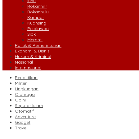
Inhu
Rokanhilir
Rokanhulu
Kampar
Kuansing
Pelalawan
Siak
Meranti
Politik & Pemerintahan
Ekonomi & Bisnis
Hukum & Kriminal
Nasional
Internasional
Pendidikan
Militer
Lingkungan
Olahraga
Opini
Seputar Islam
Otomatif
Adventure
Gadget
Travel