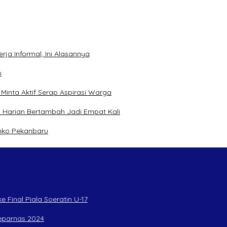
ja Informal, Ini Alasannya
u
inta Aktif Serap Aspirasi Warga
 Harian Bertambah Jadi Empat Kali
mko Pekanbaru
 Final Piala Soeratin U-17
Peparnas 2024