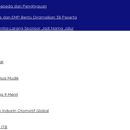
rsepeda dan Penghijauan
s dan EMP Bentu Diramaikan 38 Peserta
anitia Larang Sponsor Jadi Nama Jalur
ak
sai Mudik
ya 9 Menit
 Industri Otomotif Global
 ITB