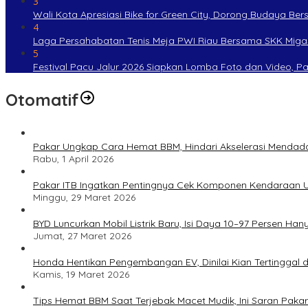
3
Wali Kota Apresiasi Bike for Green City, Dorong Budaya Be
4
Laga Persahabatan Tenis Meja PWI Riau Bersama SKK Miga
5
Festival Pacu Jalur 2026 Siapkan Lomba Foto dan Video, P
Otomatif
Pakar Ungkap Cara Hemat BBM, Hindari Akselerasi Mendad
Rabu, 1 April 2026
Pakar ITB Ingatkan Pentingnya Cek Komponen Kendaraan U
Minggu, 29 Maret 2026
BYD Luncurkan Mobil Listrik Baru, Isi Daya 10–97 Persen Han
Jumat, 27 Maret 2026
Honda Hentikan Pengembangan EV, Dinilai Kian Tertinggal di
Kamis, 19 Maret 2026
Tips Hemat BBM Saat Terjebak Macet Mudik, Ini Saran Pakar