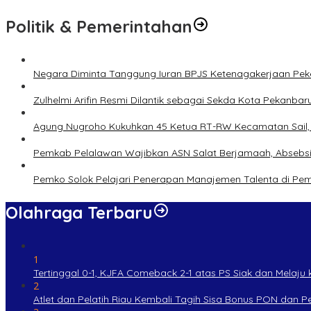
Politik & Pemerintahan
Negara Diminta Tanggung Iuran BPJS Ketenagakerjaan Peker
Zulhelmi Arifin Resmi Dilantik sebagai Sekda Kota Pekanbar
Agung Nugroho Kukuhkan 45 Ketua RT-RW Kecamatan Sail, M
Pemkab Pelalawan Wajibkan ASN Salat Berjamaah, Absebsi
Pemko Solok Pelajari Penerapan Manajemen Talenta di Pe
Olahraga Terbaru
1
Tertinggal 0-1, KJFA Comeback 2-1 atas PS Siak dan Melaju ke
2
Atlet dan Pelatih Riau Kembali Tagih Sisa Bonus PON dan 