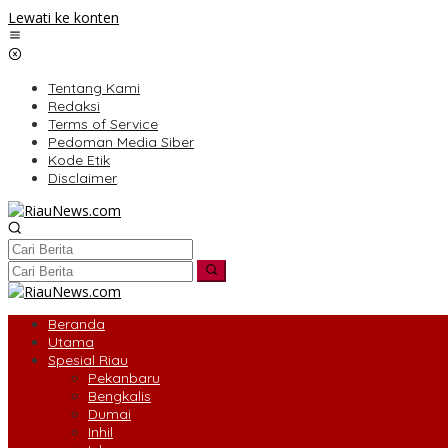
Lewati ke konten
Tentang Kami
Redaksi
Terms of Service
Pedoman Media Siber
Kode Etik
Disclaimer
Beranda
Utama
Spesial Riau
Pekanbaru
Bengkalis
Dumai
Inhil