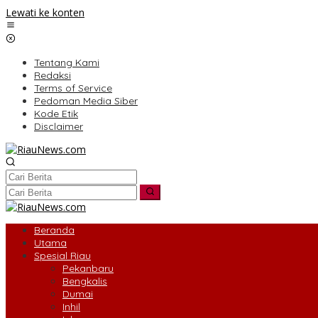
Lewati ke konten
Tentang Kami
Redaksi
Terms of Service
Pedoman Media Siber
Kode Etik
Disclaimer
Beranda
Utama
Spesial Riau
Pekanbaru
Bengkalis
Dumai
Inhil