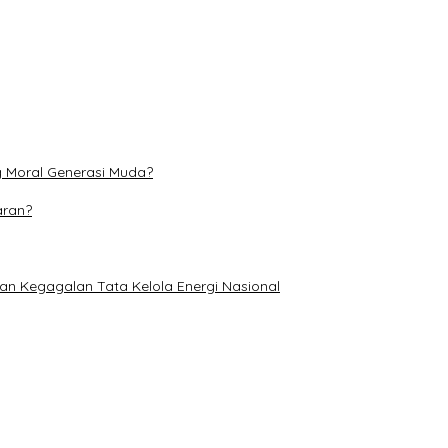
at Literasi Ketenagakerjaan Pelajar
i dan Perubahan Iklim
g Moral Generasi Muda?
aran?
an Kegagalan Tata Kelola Energi Nasional