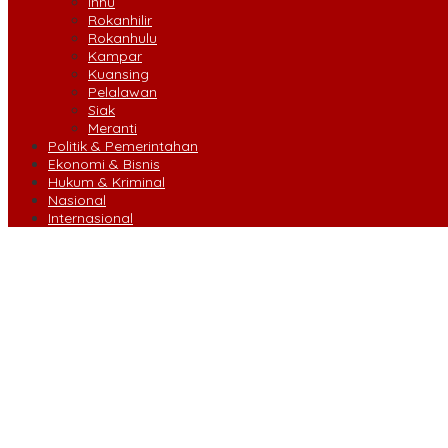
Inhu
Rokanhilir
Rokanhulu
Kampar
Kuansing
Pelalawan
Siak
Meranti
Politik & Pemerintahan
Ekonomi & Bisnis
Hukum & Kriminal
Nasional
Internasional