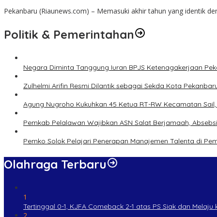
Pekanbaru (Riaunews.com) – Memasuki akhir tahun yang identik 
Politik & Pemerintahan
Negara Diminta Tanggung Iuran BPJS Ketenagakerjaan Peker
Zulhelmi Arifin Resmi Dilantik sebagai Sekda Kota Pekanbar
Agung Nugroho Kukuhkan 45 Ketua RT-RW Kecamatan Sail, M
Pemkab Pelalawan Wajibkan ASN Salat Berjamaah, Absebsi
Pemko Solok Pelajari Penerapan Manajemen Talenta di Pe
Olahraga Terbaru
1
Tertinggal 0-1, KJFA Comeback 2-1 atas PS Siak dan Melaju ke
2