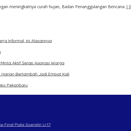
dengan meningkatnya curah hujan, Badan Penanggulangan Bencana
||
ja Informal, Ini Alasannya
u
inta Aktif Serap Aspirasi Warga
 Harian Bertambah Jadi Empat Kali
mko Pekanbaru
 Final Piala Soeratin U-17