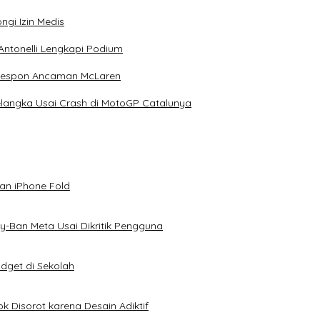
ngi Izin Medis
Antonelli Lengkapi Podium
 Respon Ancaman McLaren
elangka Usai Crash di MotoGP Catalunya
an iPhone Fold
-Ban Meta Usai Dikritik Pengguna
dget di Sekolah
k Disorot karena Desain Adiktif