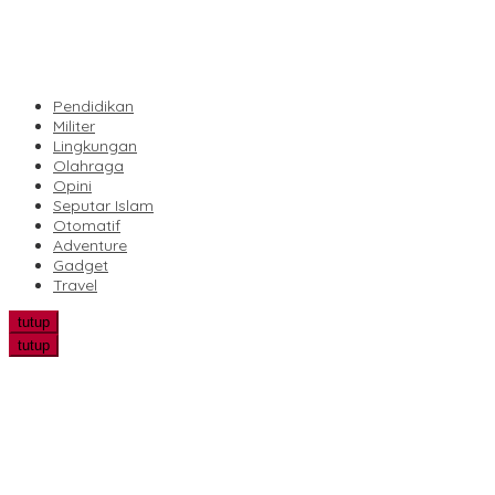
Pendidikan
Militer
Lingkungan
Olahraga
Opini
Seputar Islam
Otomatif
Adventure
Gadget
Travel
tutup
tutup
Bhabinkamtibmas Polsek Kandis Pantau Perkembangan Tanama
Edukasi LGBTQ Masuk Kurikulum, Efektifkah Menjadi Benteng Mora
Peneliti UWM Kembangkan Yogurt Seledri sebagai Pangan Fungsi