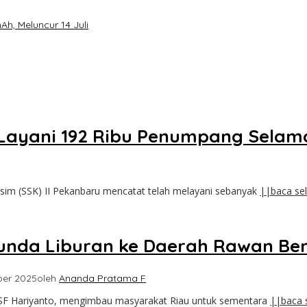
h, Meluncur 14 Juli
 Layani 192 Ribu Penumpang Selam
asim (SSK) II Pekanbaru mencatat telah melayani sebanyak
||baca se
Tunda Liburan ke Daerah Rawan Be
ber 2025
oleh
Ananda Pratama F
, SF Hariyanto, mengimbau masyarakat Riau untuk sementara
||baca 