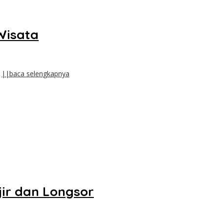
Wisata
.
||baca selengkapnya
ir dan Longsor