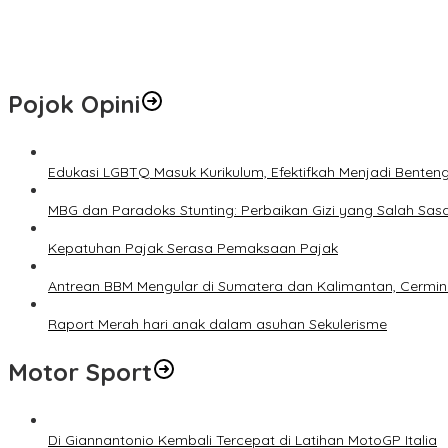
Marak Tawaran Kerja Palsu di Sosmed, Fakultas Hukum UWM Perku
PHR Tanam 700 Mangrove di Pesisir Dumai, Perkuat Mitigasi Abras
Pojok Opini
Edukasi LGBTQ Masuk Kurikulum, Efektifkah Menjadi Benten
MBG dan Paradoks Stunting: Perbaikan Gizi yang Salah Sas
Kepatuhan Pajak Serasa Pemaksaan Pajak
Antrean BBM Mengular di Sumatera dan Kalimantan, Cermin
Raport Merah hari anak dalam asuhan Sekulerisme
Motor Sport
Di Giannantonio Kembali Tercepat di Latihan MotoGP Italia