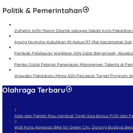
Politik & Pemerintahan
Zulhelmi Arifin Resmi Dilantik sebagai Sekda Kota Pekanbar
Agung Nugroho Kukuhkan 45 Ketua RT-RW Kecamatan Sail, M
Pemkab Pelalawan Wajibkan ASN Salat Berjamaah, Absebsi
Pemko Solok Pelajari Penerapan Manajemen Talenta di Pe
Wawako Pekanbaru Minta ASN Percepat Target Program da
Olahraga Terbaru
1
Atlet dan Pelatih Riau Kembali Tagih Sisa Bonus PON dan 
2
Wali Kota Apresiasi Bike for Green City, Dorong Budaya Be
3