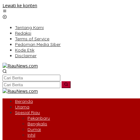
Lewati ke konten
Tentang Kami
Redaksi
Terms of Service
Pedoman Media Siber
Kode Etik
Disclaimer
Beranda
Utama
Spesial Riau
Pekanbaru
Bengkalis
Dumai
Inhil