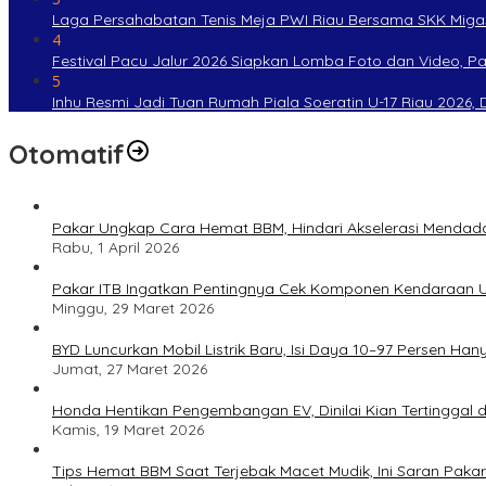
Laga Persahabatan Tenis Meja PWI Riau Bersama SKK Miga
4
Festival Pacu Jalur 2026 Siapkan Lomba Foto dan Video, P
5
Inhu Resmi Jadi Tuan Rumah Piala Soeratin U-17 Riau 2026, Di
Otomatif
Pakar Ungkap Cara Hemat BBM, Hindari Akselerasi Mendad
Rabu, 1 April 2026
Pakar ITB Ingatkan Pentingnya Cek Komponen Kendaraan U
Minggu, 29 Maret 2026
BYD Luncurkan Mobil Listrik Baru, Isi Daya 10–97 Persen Han
Jumat, 27 Maret 2026
Honda Hentikan Pengembangan EV, Dinilai Kian Tertinggal di
Kamis, 19 Maret 2026
Tips Hemat BBM Saat Terjebak Macet Mudik, Ini Saran Pakar