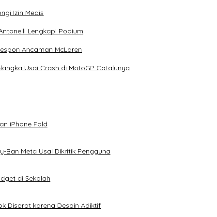
ngi Izin Medis
Antonelli Lengkapi Podium
 Respon Ancaman McLaren
elangka Usai Crash di MotoGP Catalunya
an iPhone Fold
-Ban Meta Usai Dikritik Pengguna
dget di Sekolah
k Disorot karena Desain Adiktif