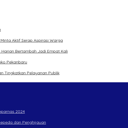
u
inta Aktif Serap Aspirasi Warga
 Harian Bertambah Jadi Empat Kali
mko Pekanbaru
n Tingkatkan Pelayanan Publik
Peparnas 2024
rsepeda dan Penghijauan