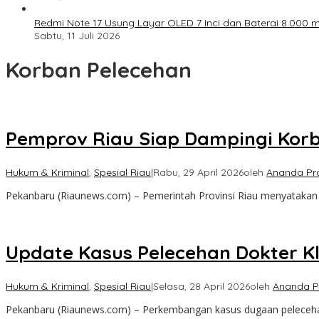
Redmi Note 17 Usung Layar OLED 7 Inci dan Baterai 8.000 mA
Sabtu, 11 Juli 2026
Korban Pelecehan
Pemprov Riau Siap Dampingi Korb
Hukum & Kriminal
,
Spesial Riau
|
Rabu, 29 April 2026
oleh
Ananda Pr
Pekanbaru (Riaunews.com) – Pemerintah Provinsi Riau menyatak
Update Kasus Pelecehan Dokter Kli
Hukum & Kriminal
,
Spesial Riau
|
Selasa, 28 April 2026
oleh
Ananda P
Pekanbaru (Riaunews.com) – Perkembangan kasus dugaan pelecehan 