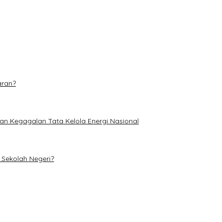
dominasi
etan di TPA Muara Fajar II
aran?
an Kegagalan Tata Kelola Energi Nasional
Sekolah Negeri?