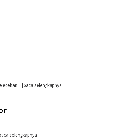
pelecehan
||baca selengkapnya
or
baca selengkapnya