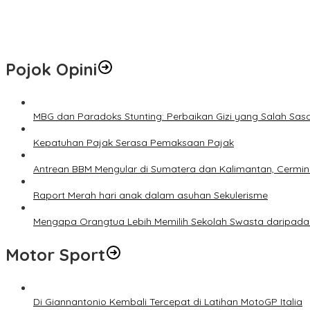
Hotspot di Riau Bertambah Jadi 45 Titik, Inhil dan Inhu Masih Men
Pemko Pekanbaru Kebut Persiapan Pengolahan Sampah Jadi Gas M
Pojok Opini
MBG dan Paradoks Stunting: Perbaikan Gizi yang Salah Sas
Kepatuhan Pajak Serasa Pemaksaan Pajak
Antrean BBM Mengular di Sumatera dan Kalimantan, Cermin
Raport Merah hari anak dalam asuhan Sekulerisme
Mengapa Orangtua Lebih Memilih Sekolah Swasta daripada 
Motor Sport
Di Giannantonio Kembali Tercepat di Latihan MotoGP Italia