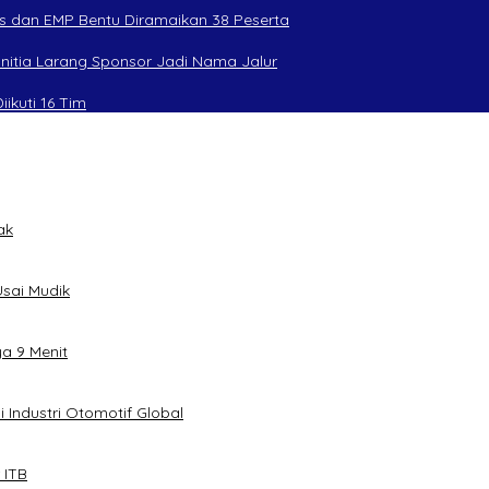
s dan EMP Bentu Diramaikan 38 Peserta
anitia Larang Sponsor Jadi Nama Jalur
ikuti 16 Tim
ak
sai Mudik
ya 9 Menit
 Industri Otomotif Global
 ITB