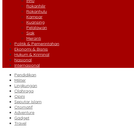
Inhu
Rokanhilir
Rokanhulu
Kampar
Kuansing
Pelalawan
Siak
Meranti
Politik & Pemerintahan
Ekonomi & Bisnis
Hukum & Kriminal
Nasional
Internasional
Pendidikan
Militer
Lingkungan
Olahraga
Opini
Seputar Islam
Otomatif
Adventure
Gadget
Travel