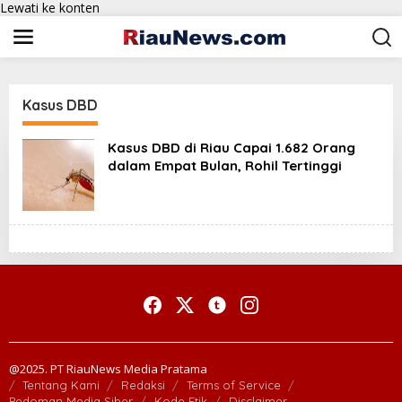
Lewati ke konten
Kasus DBD
Kasus DBD di Riau Capai 1.682 Orang
dalam Empat Bulan, Rohil Tertinggi
@2025. PT RiauNews Media Pratama
Tentang Kami
Redaksi
Terms of Service
Pedoman Media Siber
Kode Etik
Disclaimer