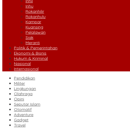
Inhil
Inhu
Rokanhilir
Rokanhulu
Kampar
Kuansing
Pelalawan
Siak
Meranti
Politik & Pemerintahan
Ekonomi & Bisnis
Hukum & Kriminal
Nasional
Internasional
Pendidikan
Militer
Lingkungan
Olahraga
Opini
Seputar Islam
Otomatif
Adventure
Gadget
Travel