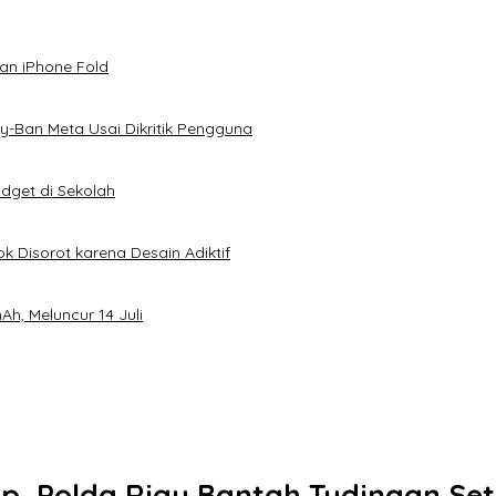
an iPhone Fold
-Ban Meta Usai Dikritik Pengguna
dget di Sekolah
k Disorot karena Desain Adiktif
h, Meluncur 14 Juli
p, Polda Riau Bantah Tudingan Se