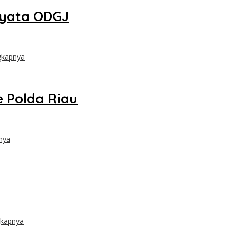
nyata ODGJ
gkapnya
 Polda Riau
nya
gkapnya