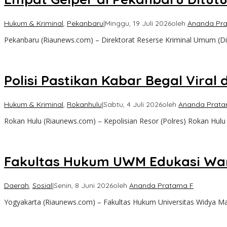
Hukum & Kriminal
,
Pekanbaru
|
Minggu, 19 Juli 2026
oleh
Ananda Pr
Pekanbaru (Riaunews.com) – Direktorat Reserse Kriminal Umum (D
Polisi Pastikan Kabar Begal Vira
Hukum & Kriminal
,
Rokanhulu
|
Sabtu, 4 Juli 2026
oleh
Ananda Prata
Rokan Hulu (Riaunews.com) – Kepolisian Resor (Polres) Rokan Hu
Fakultas Hukum UWM Edukasi Warg
Daerah
,
Sosial
|
Senin, 8 Juni 2026
oleh
Ananda Pratama F
Yogyakarta (Riaunews.com) – Fakultas Hukum Universitas Widya M