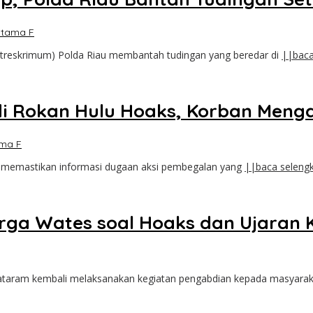
atama F
itreskrimum) Polda Riau membantah tudingan yang beredar di
||baca
l di Rokan Hulu Hoaks, Korban Men
ma F
lu memastikan informasi dugaan aksi pembegalan yang
||baca seleng
a Wates soal Hoaks dan Ujaran Ke
ataram kembali melaksanakan kegiatan pengabdian kepada masyarak