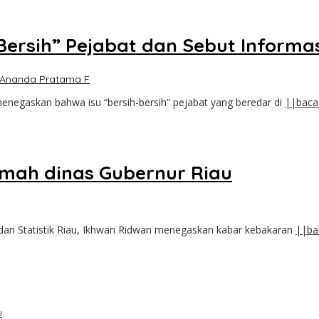
Bersih” Pejabat dan Sebut Informa
Ananda Pratama F
enegaskan bahwa isu “bersih-bersih” pejabat yang beredar di
||baca
umah dinas Gubernur Riau
dan Statistik Riau, Ikhwan Ridwan menegaskan kabar kebakaran
||ba
u