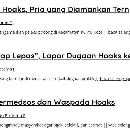
lim Hoaks, Pria yang Diamankan Ter
tama F
 mengamankan pelaku pocong di Kecamatan Kulim, Kota
||baca selen
kap Lepas”, Lapor Dugaan Hoaks ke
atama F
g beredar di media sosial terkait dugaan praktik
||baca selengkap
 Bermedsos dan Waspada Hoaks
da Pratama F
mengimbau masyarakat agar bijak, selektif, dan cermat
||baca selen