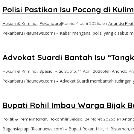
Polisi Pastikan Isu Pocong di Ku
Hukum & Kriminal
,
Pekanbaru
|
Kamis, 4 Juni 2026
oleh
Ananda Pra
Pekanbaru (Riaunews.com) – Kabar mengenai polisi yang disebut
Advokat Suardi Bantah Isu “Tang
Hukum & Kriminal
,
Spesial Riau
|
Sabtu, 11 April 2026
oleh
Ananda Pr
Pekanbaru (Riaunews.com) – Advokat Suardi membantah tudingan yan
Bupati Rohil Imbau Warga Bijak
Politik & Pemerintahan
,
Rokanhilir
|
Selasa, 24 Maret 2026
oleh
Anan
Bagansiapiapi (Riaunuews.com) – Bupati Rokan Hilir, H. Bistaman, 