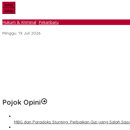
tutup
tutup
Hukum & Kriminal
,
Pekanbaru
Empat Gelper di Pekanbaru Ditutup, Polda Riau Bantah Tudingan 
Minggu, 19 Juli 2026
Ekspedisi Merah Putih Tanam Ribuan Mangrove dan Serahkan Ban
Hari Jadi ke-69 Riau Diawali Senam Massal, Stadion Utama Jadi
Pemprov Riau Perbaiki Ruas Jalan Maredan–Simpang Buatan Sepa
Hotspot di Riau Bertambah Jadi 45 Titik, Inhil dan Inhu Masih Men
Pemko Pekanbaru Kebut Persiapan Pengolahan Sampah Jadi Gas M
Pojok Opini
MBG dan Paradoks Stunting: Perbaikan Gizi yang Salah Sas